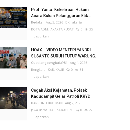
Prof. Yanto: Kekeliruan Hukum
Acara Bukan Pelanggaran Etik...
Redaksi
Aug 3, 2026
DKI Jakarta
KOTA ADM. JAKARTA PUSAT
0
35
Laporkan
HOAX..! VIDEO MENTERI YANDRI
SUSANTO SURUH TUTUP WARUNG...
GuetilangbengkuluPB1
Aug 4, 2026
Bengkulu
KAB. KAUR
0
31
Laporkan
Cegah Aksi Kejahatan, Polsek
Kadudampit Gelar Patroli KRYD
DARSONO BUDIMAN
Aug 2, 2026
Jawa Barat
KAB. SUKABUMI
0
22
Laporkan