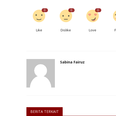
0
0
0
Kecelakaan
Like
Dislike
Love
Sabina Fairuz
Lansia Ditemukan Meninggal di
Sumur Rumahnya di Desa...
ANK
Feb 10, 2026
Jawa Tengah
KAB. PURWOREJO
Laporkan
Seorang pria lansia ditemukan meninggal di d
BERITA TERKAIT
di Desa Dlangu, Butuh. Polisi...