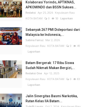
Kolaborasi Yorindo, APTIKNAS,
APKOMINDO dan BSSN Sukses...
Redaksi
Apr 25, 2026
Kepulauan Riau
KOTA BATAM
0
50
Laporkan
Sebanyak 267 PMI Dideportasi dari
Malaysia ke Indonesia,...
Sabina Fairuz
Mar 2, 2026
Kepulauan Riau
KOTA BATAM
0
49
Laporkan
Batam Bergerak: 17 Ribu Siswa
Sudah Nikmati Makan Bergizi,...
Redaksi One
Apr 12, 2025
Kepulauan Riau
KOTA BATAM
0
83
Laporkan
Jalin Sinergitas Basmi Narkotika,
Rutan Kelas IIA Batam...
Zulkifli Liputo
Oct 2, 2024
Kepulauan Riau