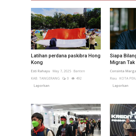
Latihan perdana paskibra Hong
Siapa Bilan
Kong
Migran Tak B
Esti Rahayu
May 7, 2025
Banten
Consinta Marga
KAB. TANGERANG
0
492
Riau
KOTA PE
Laporkan
Laporkan