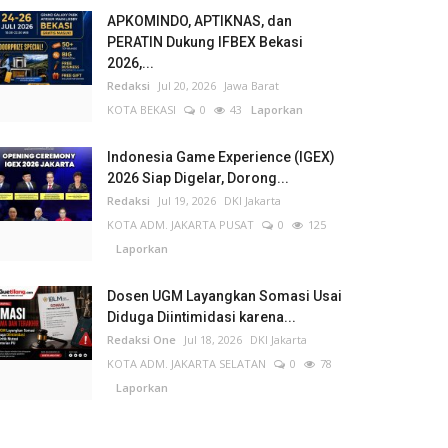
APKOMINDO, APTIKNAS, dan
PERATIN Dukung IFBEX Bekasi
2026,...
Redaksi
Jul 20, 2026
Jawa Barat
KOTA BEKASI
0
43
Laporkan
Indonesia Game Experience (IGEX)
2026 Siap Digelar, Dorong...
Redaksi
Jul 19, 2026
DKI Jakarta
KOTA ADM. JAKARTA PUSAT
0
125
Laporkan
Dosen UGM Layangkan Somasi Usai
Diduga Diintimidasi karena...
Redaksi One
Jul 18, 2026
DKI Jakarta
KOTA ADM. JAKARTA SELATAN
0
78
Laporkan