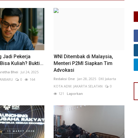
g Jadi Pekerja
WNI Ditembak di Malaysia,
isa Kuliah? Bukti...
Menteri P2MI Siapkan Tim
Advokasi
retha Bhei
Jul 24, 2025
Redaksi One
Jan 28, 2025
DKI Jakarta
KANBARU
0
164
KOTA ADM. JAKARTA SELATAN
0
121
Laporkan