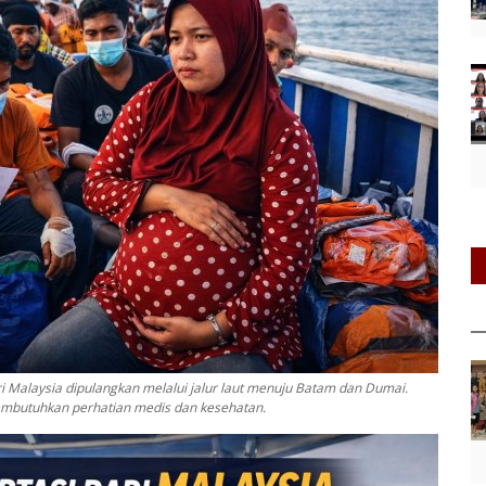
ri Malaysia dipulangkan melalui jalur laut menuju Batam dan Dumai.
mbutuhkan perhatian medis dan kesehatan.