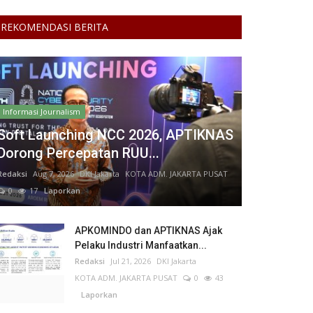
REKOMENDASI BERITA
Informasi Journalism
Soft Launching NCC 2026, APTIKNAS
Dorong Percepatan RUU...
Redaksi
Aug 7, 2026
DKI Jakarta
KOTA ADM. JAKARTA PUSAT
0
17
Laporkan
APKOMINDO dan APTIKNAS Ajak
Pelaku Industri Manfaatkan...
Redaksi
Jul 21, 2026
DKI Jakarta
KOTA ADM. JAKARTA PUSAT
0
43
Laporkan