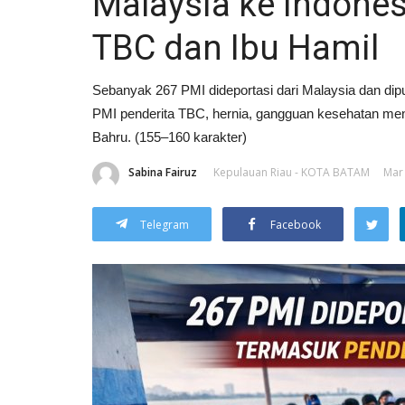
Malaysia ke Indones
TBC dan Ibu Hamil
Sebanyak 267 PMI dideportasi dari Malaysia dan di
PMI penderita TBC, hernia, gangguan kesehatan menta
Bahru. (155–160 karakter)
Sabina Fairuz
Kepulauan Riau - KOTA BATAM
Mar 
Telegram
Facebook