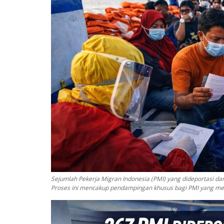
Sejumlah Pekerja Migran Indonesia (PMI) yang dideportasi da
Proses ini mencakup pendampingan khusus bagi PMI yang me