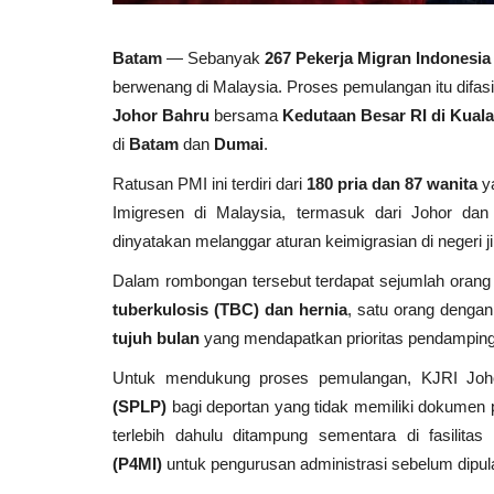
Batam
— Sebanyak
267 Pekerja Migran Indonesia
berwenang di Malaysia. Proses pemulangan itu difasil
Johor Bahru
bersama
Kedutaan Besar RI di Kual
di
Batam
dan
Dumai
.
Ratusan PMI ini terdiri dari
180 pria dan 87 wanita
ya
Imigresen di Malaysia, termasuk dari Johor dan
dinyatakan melanggar aturan keimigrasian di negeri j
Dalam rombongan tersebut terdapat sejumlah orang
tuberkulosis (TBC) dan hernia
, satu orang denga
tujuh bulan
yang mendapatkan prioritas pendampin
Untuk mendukung proses pemulangan, KJRI Joh
(SPLP)
bagi deportan yang tidak memiliki dokumen 
terlebih dahulu ditampung sementara di fasilitas
(P4MI)
untuk pengurusan administrasi sebelum dipu