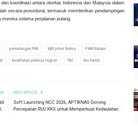
 dan koordinasi antara otoritas Indonesia dan Malaysia dalam
lah secara prosedural, termasuk memberikan pendampingan
 mereka selama perjalanan pulang.
pemulangan PMI
KJRI Johor Bahru
P4MI Batam
NI
kesehatan pekerja migran
TBC
ibu hamil.
YA
NEXT ARTICLE
il
Soft Launching NCC 2026, APTIKNAS Dorong
..
Percepatan RUU KKS untuk Memperkuat Kedaulatan...