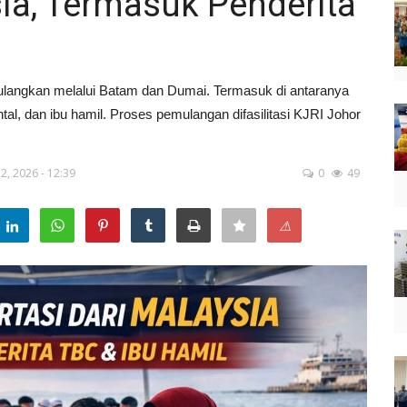
ia, Termasuk Penderita
pulangkan melalui Batam dan Dumai. Termasuk di antaranya
l, dan ibu hamil. Proses pemulangan difasilitasi KJRI Johor
2, 2026 - 12:39
0
49
⚠