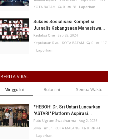
KOTA BATAM
0
58
Laporkan
Sukses Sosialisasi Kompetisi
Jurnalis Kebangsaan Mahasiswa...
Redaksi One
Sep 28, 2024
Kepulauan Riau
KOTA BATAM
0
117
Laporkan
BERITA VIRAL
Minggu Ini
Bulan Ini
Semua Waktu
*HEBOH! Dr. Sri Untari Luncurkan
"ASTARI" Platform Aspirasi...
Putu Ugram Swadharma
Aug 2, 2026
Jawa Timur
KOTA MALANG
0
41
Laporkan