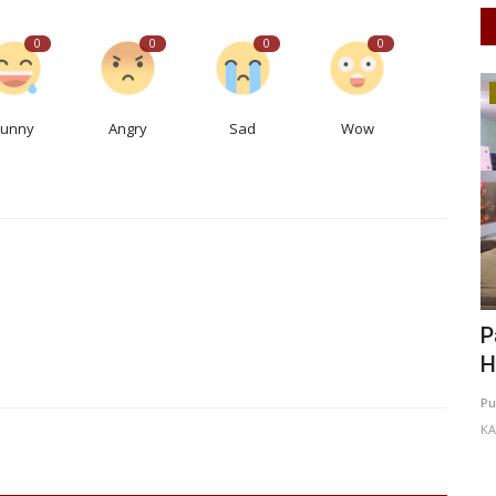
0
0
0
0
UMKM & Ekonomi Kreatif
Funny
Angry
Sad
Wow
 Dalam
Panitia Tetapkan Rangkaian Peringatan
B
Hari Koperasi Kabupaten...
J
0
52
Putu Ugram Swadharma
Jun 23, 2026
Jawa Timur
De
KAB. MALANG
0
156
Laporkan
KO
alam sumur
Po
ce