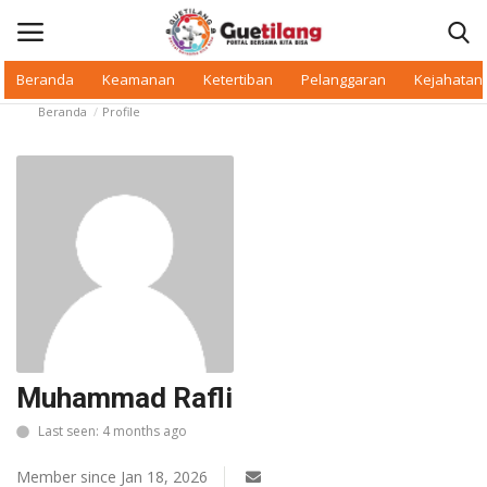
Beranda
Keamanan
Ketertiban
Pelanggaran
Kejahatan
Beranda
Profile
Masuk
Daftar
Beranda
Daerah
Makan Bergizi
Warkop Digital
Muhammad Rafli
Pelanggaran
Last seen: 4 months ago
Ketertiban
Member since Jan 18, 2026