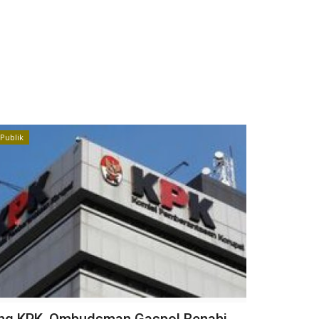
Publik
ng KPK, Ombudsman Gaspol Benahi