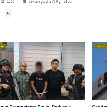
 28, 2026
devita.agustina73@gmail.com
iban
Layanan 
nya Premanisme Dinilai Perburuk
Gande