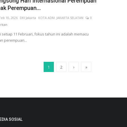
gsong Hari Internasional Perempuan
ak Perempuan...
Feb 10, 2026
DKI Jakarta
KOTA ADM. JAKARTA SELATAN
0
rkan
i setiap 11 Februari, fokus tahun ini adalah memacu
tan perempuan...
1
2
›
»
EDIA SOSIAL