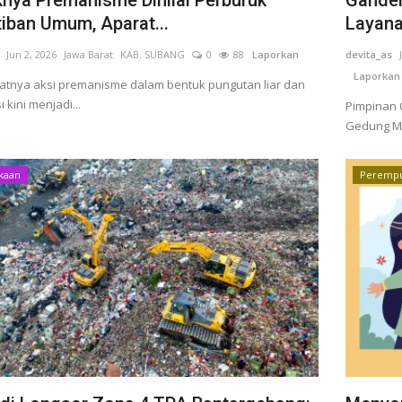
tiban Umum, Aparat...
Layanan
Jun 2, 2026
Jawa Barat
KAB. SUBANG
0
88
Laporkan
devita_as
Laporkan
tnya aksi premanisme dalam bentuk pungutan liar dan
i kini menjadi...
Pimpinan 
Gedung Me
kaan
Perempu