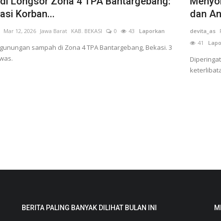
di Longsor Zona 4 TPA Bantargebang:
Menyon
asi Korban...
dan An
Mar 12, 2026
Jawa Barat
KAB. BEKASI
0
43
Laporkan
devita_as
41
Lapo
gunungan sampah di Zona 4 TPA Bantargebang, Bekasi. 3
was.
Diperingat
keterliba
BERITA PALING BANYAK DILIHAT BULAN INI
M