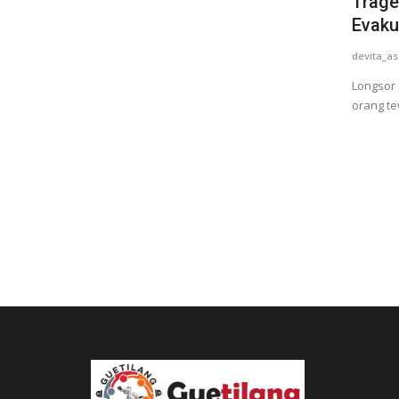
Trage
Evaku
devita_as
Longsor 
orang te