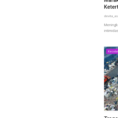
Keter
devita_as
Meningka
intimidas
Kecela