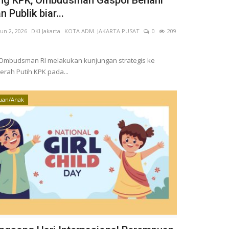
 Publik biar...
Jun 2, 2026
DKI Jakarta
KOTA ADM. JAKARTA PUSAT
0
209
Ombudsman RI melakukan kunjungan strategis ke
rah Putih KPK pada...
an/Anak