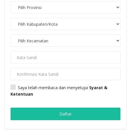
Keamanan
Kejahatan
Cybers Event
UMKM & Ekonomi Kreatif
Pekerja Migran Indonesia
Ekonomi
Saya telah membaca dan menyetujui
Syarat &
Ketentuan
Pendidikan
Daftar
Informasi Journalism
Olahraga