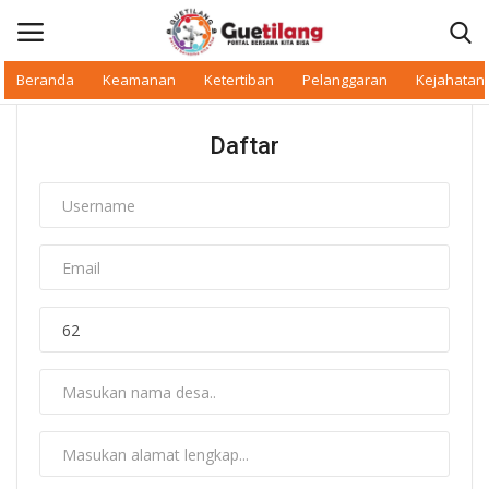
Beranda
Keamanan
Ketertiban
Pelanggaran
Kejahatan
Masuk
Daftar
Daftar
Beranda
Daerah
Makan Bergizi
Warkop Digital
Pelanggaran
Ketertiban