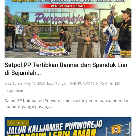
Kesehatan
Layanan Publik
Perempuan/Anak
Satpol PP Tertibkan Banner dan Spanduk Liar
di Sejumlah...
Anis Bulan
May 13, 2026
Jawa Tengah
KAB. PURWOREJO
0
123
Laporkan
Satpol PP Kabupaten Purworejo melakukan penertiban banner dan
spanduk yang dipasang...
Keamanan