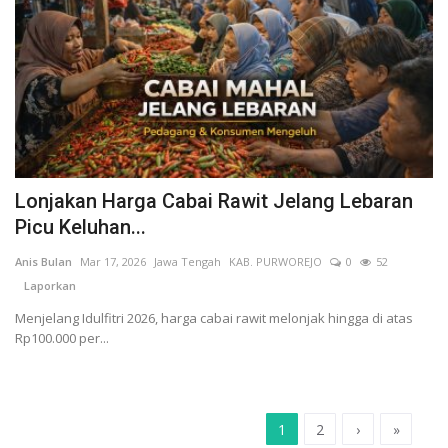
Lonjakan Harga Cabai Rawit Jelang Lebaran
Picu Keluhan...
Anis Bulan
Mar 17, 2026
Jawa Tengah
KAB. PURWOREJO
0
52
Laporkan
Menjelang Idulfitri 2026, harga cabai rawit melonjak hingga di atas
Rp100.000 per...
1
2
›
»