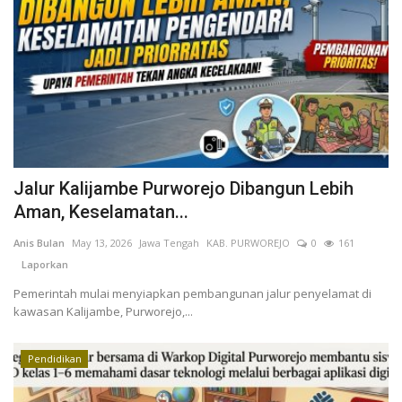
Jalur Kalijambe Purworejo Dibangun Lebih
Aman, Keselamatan...
Anis Bulan
May 13, 2026
Jawa Tengah
KAB. PURWOREJO
0
161
Laporkan
Pemerintah mulai menyiapkan pembangunan jalur penyelamat di
kawasan Kalijambe, Purworejo,...
Pendidikan