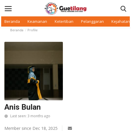
Beranda
Keamanan
Ketertiban
Pelanggaran
Kejahatan
Beranda
Profile
Masuk
Daftar
Beranda
Daerah
Makan Bergizi
Warkop Digital
Anis Bulan
Pelanggaran
Last seen: 3 months ago
Ketertiban
Member since Dec 18, 2025