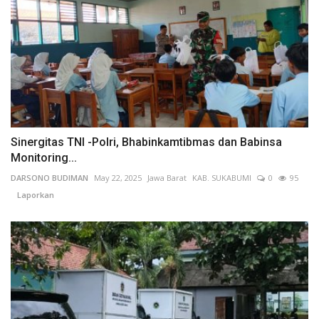
Sinergitas TNI -Polri, Bhabinkamtibmas dan Babinsa
Monitoring...
DARSONO BUDIMAN
May 22, 2025
Jawa Barat
KAB. SUKABUMI
0
95
Laporkan