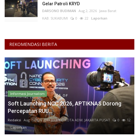
Gelar Patroli KRYD
DARSONO BUDIMAN
Aug 2, 2026
Jawa Barat
KAB. SUKABUMI
0
22
Laporkan
REKOMENDASI BERITA
Informasi Journalism
Soft Launching NCC 2026, APTIKNAS Dorong
Percepatan RUU...
Redaksi
Aug 7, 2026
DKI Jakarta
KOTA ADM. JAKARTA PUSAT
0
12
Laporkan