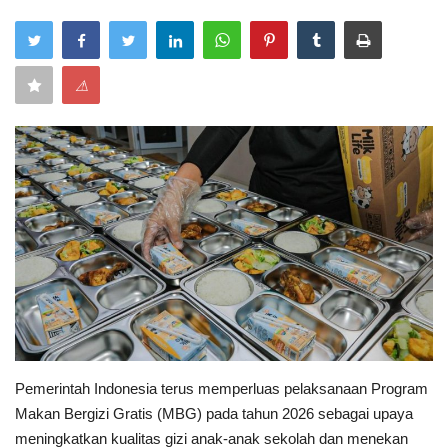
Keamanan
⚠
Kejahatan
Cybers Event
UMKM & Ekonomi Kreatif
Pekerja Migran Indonesia
Ekonomi
Pendidikan
Pemerintah Indonesia terus memperluas pelaksanaan Program
Informasi Journalism
Makan Bergizi Gratis (MBG) pada tahun 2026 sebagai upaya
meningkatkan kualitas gizi anak-anak sekolah dan menekan
Olahraga