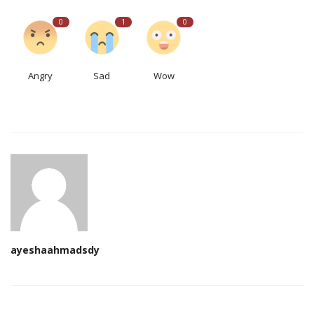
0
1
0
Angry
Sad
Wow
ayeshaahmadsdy