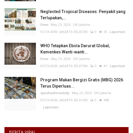
Neglected Tropical Diseases: Penyakit yang
Terlupakan,...
Dewi
May 25, 2026
DKI Jakarta
KOTA ADM. JAKARTA SELATAN
0
65
Laporkan
WHO Tetapkan Ebola Darurat Global,
Kemenkes Wanti-wanti...
Dewi
May 25, 2026
DKI Jakarta
KOTA ADM. JAKARTA SELATAN
0
41
Laporkan
Program Makan Bergizi Gratis (MBG) 2026
Terus Diperluas...
ayeshaahmadsdy
May 25, 2026
DKI Jakarta
KOTA ADM. JAKARTA SELATAN
0
448
Laporkan
BERITA VIRAL