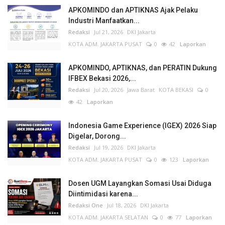
APKOMINDO dan APTIKNAS Ajak Pelaku
Industri Manfaatkan...
Redaksi
Jul 21, 2026
DKI Jakarta
KOTA ADM. JAKARTA PUSAT
0
42
Laporkan
APKOMINDO, APTIKNAS, dan PERATIN Dukung
IFBEX Bekasi 2026,...
Redaksi
Jul 20, 2026
Jawa Barat
KOTA BEKASI
0
42
Laporkan
Indonesia Game Experience (IGEX) 2026 Siap
Digelar, Dorong...
Redaksi
Jul 19, 2026
DKI Jakarta
KOTA ADM. JAKARTA PUSAT
0
123
Laporkan
Dosen UGM Layangkan Somasi Usai Diduga
Diintimidasi karena...
Redaksi One
Jul 18, 2026
DKI Jakarta
KOTA ADM. JAKARTA SELATAN
0
77
Laporkan