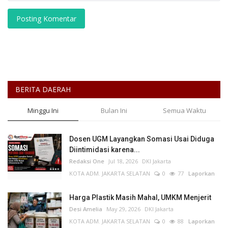
Posting Komentar
BERITA DAERAH
Minggu Ini
Bulan Ini
Semua Waktu
Dosen UGM Layangkan Somasi Usai Diduga
Diintimidasi karena...
Redaksi One
Jul 18, 2026
DKI Jakarta
KOTA ADM. JAKARTA SELATAN
0
77
Laporkan
Harga Plastik Masih Mahal, UMKM Menjerit
Desi Amelia
May 29, 2026
DKI Jakarta
KOTA ADM. JAKARTA SELATAN
0
88
Laporkan