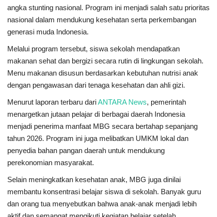
angka stunting nasional. Program ini menjadi salah satu prioritas
nasional dalam mendukung kesehatan serta perkembangan
Kesehatan
generasi muda Indonesia.
Layanan Publik
Melalui program tersebut, siswa sekolah mendapatkan
makanan sehat dan bergizi secara rutin di lingkungan sekolah.
Perempuan/Anak
Menu makanan disusun berdasarkan kebutuhan nutrisi anak
dengan pengawasan dari tenaga kesehatan dan ahli gizi.
Menurut laporan terbaru dari
ANTARA News
, pemerintah
menargetkan jutaan pelajar di berbagai daerah Indonesia
menjadi penerima manfaat MBG secara bertahap sepanjang
tahun 2026. Program ini juga melibatkan UMKM lokal dan
penyedia bahan pangan daerah untuk mendukung
perekonomian masyarakat.
Selain meningkatkan kesehatan anak, MBG juga dinilai
membantu konsentrasi belajar siswa di sekolah. Banyak guru
dan orang tua menyebutkan bahwa anak-anak menjadi lebih
aktif dan semangat mengikuti kegiatan belajar setelah