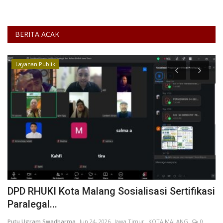
BERITA ACAK
Layanan Publik
s
DPD RHUKI Kota Malang Sosialisasi Sertifikasi
B
Paralegal...
M
Putu Ugram Swadharma
Jun 24, 2026
Jawa Timur
KOTA MALANG
0
al