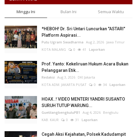
Minggu Ini
Bulan Ini
Semua Waktu
*HEBOH! Dr. Sri Untari Luncurkan "ASTARI"
Platform Aspirasi...
Putu Ugram Swadharma
Aug 2, 2026
Jawa Timur
KOTA MALANG
0
41
Laporkan
Prof. Yanto: Kekeliruan Hukum Acara Bukan
Pelanggaran Etik...
Redaksi
Aug 3, 2026
DKI Jakarta
KOTA ADM. JAKARTA PUSAT
0
34
Laporkan
HOAX..! VIDEO MENTERI YANDRI SUSANTO
SURUH TUTUP WARUNG...
GuetilangbengkuluPB1
Aug 4, 2026
Bengkulu
KAB. KAUR
0
31
Laporkan
Cegah Aksi Kejahatan, Polsek Kadudampit