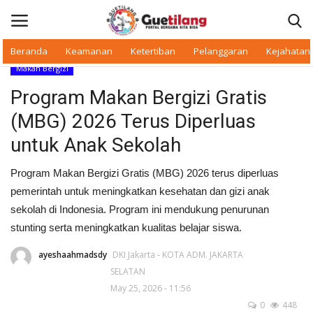
Beranda
Keamanan
Ketertiban
Pelanggaran
Kejahatan
Makan Bergizi
Masuk
Daftar
Program Makan Bergizi Gratis
(MBG) 2026 Terus Diperluas
Beranda
untuk Anak Sekolah
Daerah
Program Makan Bergizi Gratis (MBG) 2026 terus diperluas
pemerintah untuk meningkatkan kesehatan dan gizi anak
Makan Bergizi
sekolah di Indonesia. Program ini mendukung penurunan
stunting serta meningkatkan kualitas belajar siswa.
Warkop Digital
ayeshaahmadsdy
DKI Jakarta - KOTA ADM. JAKARTA
Pelanggaran
SELATAN
May 25, 2026 - 11:56
Ketertiban
0
448