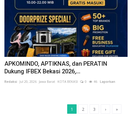
APKOMINDO, APTIKNAS, dan PERATIN
Dukung IFBEX Bekasi 2026,...
Redaksi
Jul 20, 2026
Jawa Barat
KOTA BEKASI
0
46
Laporkan
1
2
3
›
»