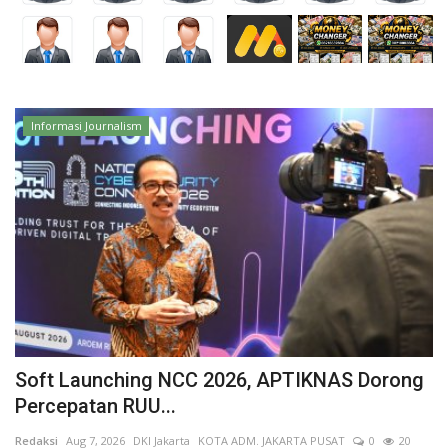
Kesehatan
Layanan Publik
Informasi Journalism
Perempuan/Anak
Soft Launching NCC 2026, APTIKNAS Dorong
Percepatan RUU...
Redaksi
Aug 7, 2026
DKI Jakarta
KOTA ADM. JAKARTA PUSAT
0
20