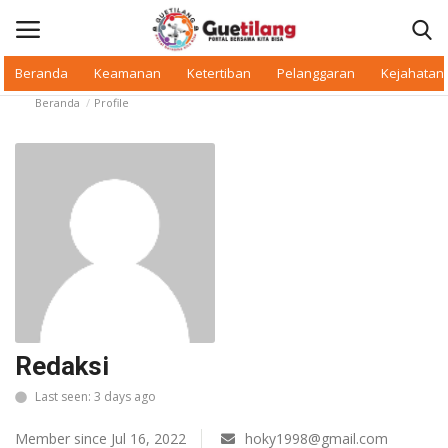
Beranda
Keamanan
Ketertiban
Pelanggaran
Kejahatan
Beranda
Profile
Masuk
Daftar
Beranda
Daerah
Makan Bergizi
Warkop Digital
Redaksi
Pelanggaran
Last seen: 3 days ago
Ketertiban
Member since Jul 16, 2022
hoky1998@gmail.com