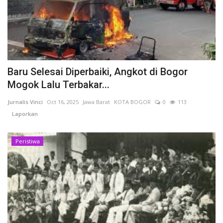
Kesehatan
Layanan Publik
Baru Selesai Diperbaiki, Angkot di Bogor
Perempuan/Anak
Mogok Lalu Terbakar...
Jurnalis Vinci
Oct 16, 2025
Jawa Barat
KOTA BOGOR
0
113
Laporkan
Peristiwa