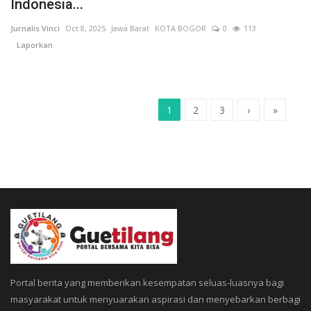
Indonesia...
Jurnalis Vinci
Oct 8, 2025
Jawa Barat
KOTA BOGOR
0
113
Laporkan
1
2
3
›
»
Portal berita yang memberikan kesempatan seluas-luasnya bagi
masyarakat untuk menyuarakan aspirasi dan menyebarkan berbagi