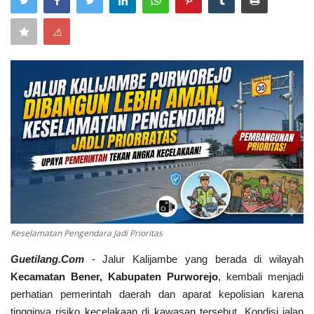
Keamanan
⚠
Kejahatan
Cybers Event
UMKM & Ekonomi Kreatif
Pekerja Migran Indonesia
Ekonomi
Keselamatan Pengendara Jadi Prioritas
Pendidikan
Guetilang.Com
- Jalur Kalijambe yang berada di wilayah
Informasi Journalism
Kecamatan Bener, Kabupaten Purworejo
, kembali menjadi
perhatian pemerintah daerah dan aparat kepolisian karena
Olahraga
tingginya risiko kecelakaan di kawasan tersebut. Kondisi jalan