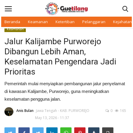
Beranda
Keamanan
Ketertiban
Pelanggaran
Kejahatan
Keamanan
Masuk
Daftar
Jalur Kalijambe Purworejo
Dibangun Lebih Aman,
Beranda
Keselamatan Pengendara Jadi
Daerah
Prioritas
Makan Bergizi
Pemerintah mulai menyiapkan pembangunan jalur penyelamat
di kawasan Kalijambe, Purworejo, guna meningkatkan
Warkop Digital
keselamatan pengguna jalan.
Anis Bulan
Jawa Tengah - KAB. PURWOREJO
0
165
Pelanggaran
May 13, 2026 - 11:37
Ketertiban