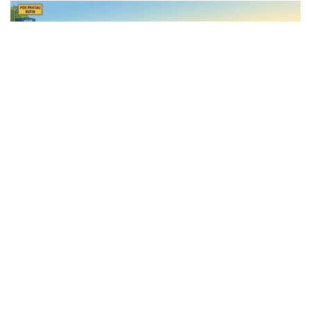
Masyarakat berharap
pembangunan dan pengamanan yang
dilakukan dapat memberikan rasa aman bagi pengguna jalan.
Warga sekitar juga meminta seluruh pengendara, terutama sopir
kendaraan berat, untuk lebih berhati-hati dan memastikan
kondisi kendaraan dalam keadaan layak sebelum melewati jalur
Kalijambe.
Tags: