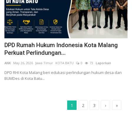
DPD Rumah Hukum Indonesia Kota Malang
Perkuat Perlindungan...
ANK
May 26, 2026
Jawa Timur
KOTA BATU
0
73
Laporkan
DPD RHI Kota Malang beri edukasi perlindungan hukum desa dan
BUMDes di Kota Batu...
1
2
3
›
»