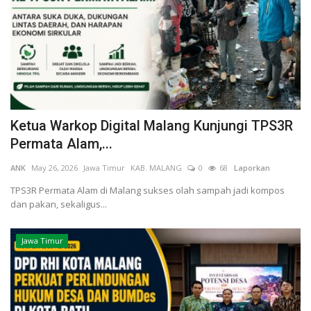
Ketua Warkop Digital Malang Kunjungi TPS3R
Permata Alam,...
ANK
May 26, 2026
Jawa Timur
KAB. MALANG
0
68
Laporkan
TPS3R Permata Alam di Malang sukses olah sampah jadi kompos
dan pakan, sekaligus...
Jawa Timur