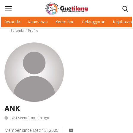
Beranda
Keamanan
Ketertiban
Pelanggaran
Kejahatan
Beranda
Profile
Masuk
Daftar
Beranda
Daerah
Makan Bergizi
Warkop Digital
ANK
Pelanggaran
Last seen: 1 month ago
Ketertiban
Member since Dec 13, 2025