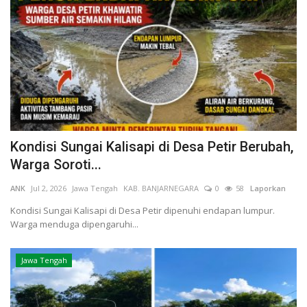
Kesehatan
Layanan Publik
Perempuan/Anak
Kondisi Sungai Kalisapi di Desa Petir Berubah,
Warga Soroti...
ANK
Jul 2, 2026
Jawa Tengah
KAB. BANJARNEGARA
0
58
Laporkan
Kondisi Sungai Kalisapi di Desa Petir dipenuhi endapan lumpur.
Warga menduga dipengaruhi...
Jawa Tengah