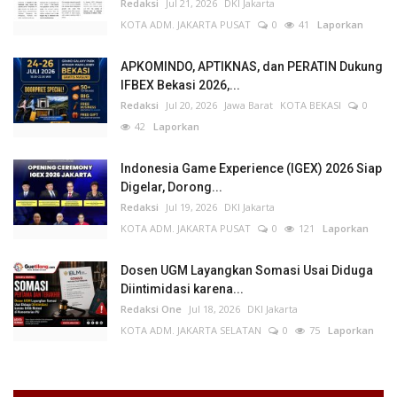
Redaksi
Jul 21, 2026
DKI Jakarta
KOTA ADM. JAKARTA PUSAT
0
41
Laporkan
APKOMINDO, APTIKNAS, dan PERATIN Dukung
IFBEX Bekasi 2026,...
Redaksi
Jul 20, 2026
Jawa Barat
KOTA BEKASI
0
42
Laporkan
Indonesia Game Experience (IGEX) 2026 Siap
Digelar, Dorong...
Redaksi
Jul 19, 2026
DKI Jakarta
KOTA ADM. JAKARTA PUSAT
0
121
Laporkan
Dosen UGM Layangkan Somasi Usai Diduga
Diintimidasi karena...
Redaksi One
Jul 18, 2026
DKI Jakarta
KOTA ADM. JAKARTA SELATAN
0
75
Laporkan