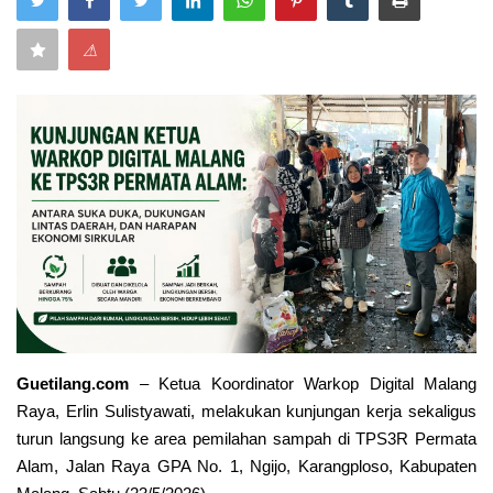
Keamanan
⚠
Kejahatan
Cybers Event
UMKM & Ekonomi Kreatif
Pekerja Migran Indonesia
Ekonomi
Pendidikan
Guetilang.com
– Ketua Koordinator Warkop Digital Malang
Raya,
Erlin Sulistyawati
, melakukan kunjungan kerja sekaligus
Informasi Journalism
turun langsung ke area pemilahan sampah di
TPS3R Permata
Alam
, Jalan Raya GPA No. 1, Ngijo, Karangploso, Kabupaten
Olahraga