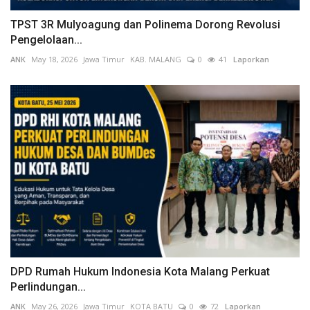
TPST 3R Mulyoagung dan Polinema Dorong Revolusi
Pengelolaan...
ANK
May 18, 2026
Jawa Timur
KAB. MALANG
0
41
Laporkan
DPD Rumah Hukum Indonesia Kota Malang Perkuat
Perlindungan...
ANK
May 26, 2026
Jawa Timur
KOTA BATU
0
72
Laporkan