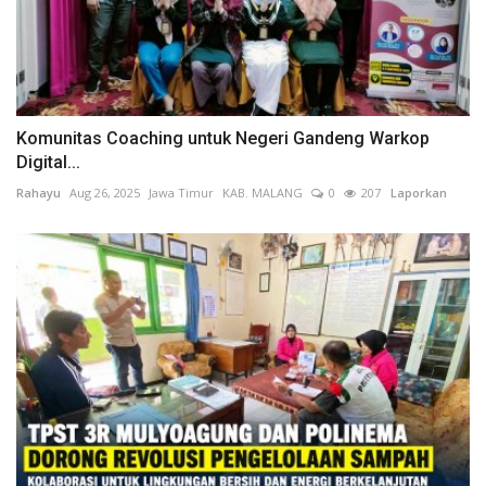
Komunitas Coaching untuk Negeri Gandeng Warkop
Digital...
Rahayu
Aug 26, 2025
Jawa Timur
KAB. MALANG
0
207
Laporkan