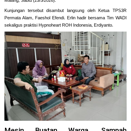
Malang, Sabtu (23/5/2026).
Kunjungan tersebut disambut langsung oleh Ketua TPS3R
Kesehatan
Permata Alam,
Faeshol Efendi
. Erlin hadir bersama Tim WADI
sekaligus praktisi Hypnoheart ROH Indonesia,
Erdiyanto
.
Layanan Publik
Perempuan/Anak
Mesin Buatan Warga, Sampah