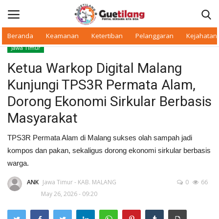
Beranda
Keamanan
Ketertiban
Pelanggaran
Kejahatan
Jawa Timur
Masuk
Daftar
Ketua Warkop Digital Malang
Kunjungi TPS3R Permata Alam,
Beranda
Dorong Ekonomi Sirkular Berbasis
Daerah
Masyarakat
Makan Bergizi
TPS3R Permata Alam di Malang sukses olah sampah jadi
kompos dan pakan, sekaligus dorong ekonomi sirkular berbasis
Warkop Digital
warga.
ANK
Jawa Timur - KAB. MALANG
0
66
Pelanggaran
May 26, 2026 - 09:20
Ketertiban