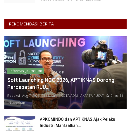
REKOMENDASI BERITA
Informasi Journalism
Soft Launching NCC 2026, APTIKNAS Dorong
Percepatan RUU...
Redaksi
Aug 7, 2026
DKI Jakarta
KOTA ADM. JAKARTA PUSAT
0
11
Laporkan
APKOMINDO dan APTIKNAS Ajak Pelaku
Industri Manfaatkan...