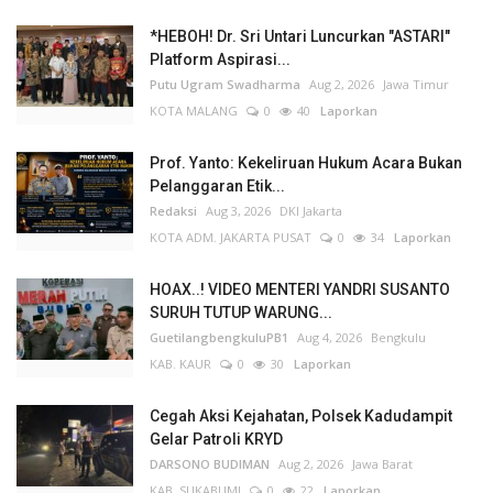
*HEBOH! Dr. Sri Untari Luncurkan "ASTARI"
Platform Aspirasi...
Putu Ugram Swadharma
Aug 2, 2026
Jawa Timur
KOTA MALANG
0
40
Laporkan
Prof. Yanto: Kekeliruan Hukum Acara Bukan
Pelanggaran Etik...
Redaksi
Aug 3, 2026
DKI Jakarta
KOTA ADM. JAKARTA PUSAT
0
34
Laporkan
HOAX..! VIDEO MENTERI YANDRI SUSANTO
SURUH TUTUP WARUNG...
GuetilangbengkuluPB1
Aug 4, 2026
Bengkulu
KAB. KAUR
0
30
Laporkan
Cegah Aksi Kejahatan, Polsek Kadudampit
Gelar Patroli KRYD
DARSONO BUDIMAN
Aug 2, 2026
Jawa Barat
KAB. SUKABUMI
0
22
Laporkan