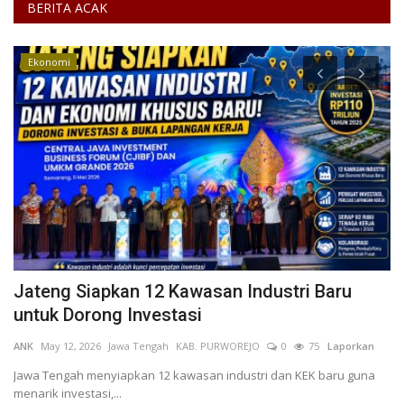
BERITA ACAK
Ekonomi
Jateng Siapkan 12 Kawasan Industri Baru
O
untuk Dorong Investasi
D
ANK
May 12, 2026
Jawa Tengah
KAB. PURWOREJO
0
75
Laporkan
Mi
L
Jawa Tengah menyiapkan 12 kawasan industri dan KEK baru guna
menarik investasi,...
Op