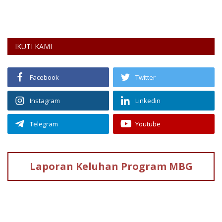
Re
IKUTI KAMI
Facebook
Twitter
Instagram
Linkedin
Telegram
Youtube
Laporan Keluhan
Program MBG