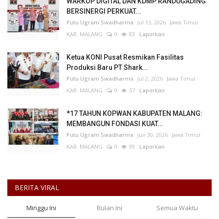
WARKOP DIGITAL DAN KDMP RANDUGADING
BERSINERGI PERKUAT...
Putu Ugram Swadharma
Jul 13, 2026
Jawa Timur
KAB. MALANG
0
83
Laporkan
Ketua KONI Pusat Resmikan Fasilitas
Produksi Baru PT Shark...
Putu Ugram Swadharma
Jul 2, 2026
Jawa Timur
KAB. MALANG
0
57
Laporkan
*17 TAHUN KOPWAN KABUPATEN MALANG:
MEMBANGUN FONDASI KUAT...
Putu Ugram Swadharma
Jun 30, 2026
Jawa Timur
KAB. MALANG
0
99
Laporkan
BERITA VIRAL
Minggu Ini
Bulan Ini
Semua Waktu