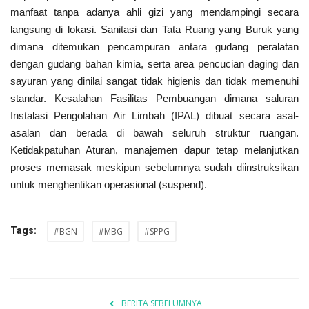
manfaat tanpa adanya ahli gizi yang mendampingi secara
langsung di lokasi. Sanitasi dan Tata Ruang yang Buruk yang
Kesehatan
dimana ditemukan pencampuran antara gudang peralatan
dengan gudang bahan kimia, serta area pencucian daging dan
Layanan Publik
sayuran yang dinilai sangat tidak higienis dan tidak memenuhi
standar. Kesalahan Fasilitas Pembuangan dimana saluran
Perempuan/Anak
Instalasi Pengolahan Air Limbah (IPAL) dibuat secara asal-
asalan dan berada di bawah seluruh struktur ruangan.
Ketidakpatuhan Aturan, manajemen dapur tetap melanjutkan
proses memasak meskipun sebelumnya sudah diinstruksikan
untuk menghentikan operasional (suspend).
Tags:
#BGN
#MBG
#SPPG
BERITA SEBELUMNYA