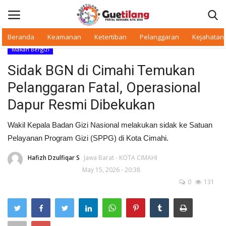
Beranda
Keamanan
Ketertiban
Pelanggaran
Kejahatan
Makan Bergizi
Masuk
Daftar
Sidak BGN di Cimahi Temukan
Pelanggaran Fatal, Operasional
Beranda
Dapur Resmi Dibekukan
Daerah
Wakil Kepala Badan Gizi Nasional melakukan sidak ke Satuan
Pelayanan Program Gizi (SPPG) di Kota Cimahi.
Makan Bergizi
Hafizh Dzulfiqar S
Jawa Barat - KOTA CIMAHI
Warkop Digital
May 15, 2026 - 20:38
0
131
Pelanggaran
Ketertiban