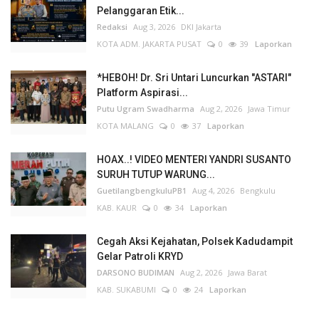
Pelanggaran Etik...
Redaksi
Aug 3, 2026
DKI Jakarta
KOTA ADM. JAKARTA PUSAT
0
39
Laporkan
*HEBOH! Dr. Sri Untari Luncurkan "ASTARI"
Platform Aspirasi...
Putu Ugram Swadharma
Aug 2, 2026
Jawa Timur
KOTA MALANG
0
37
Laporkan
HOAX..! VIDEO MENTERI YANDRI SUSANTO
SURUH TUTUP WARUNG...
GuetilangbengkuluPB1
Aug 4, 2026
Bengkulu
KAB. KAUR
0
34
Laporkan
Cegah Aksi Kejahatan, Polsek Kadudampit
Gelar Patroli KRYD
DARSONO BUDIMAN
Aug 2, 2026
Jawa Barat
KAB. SUKABUMI
0
24
Laporkan