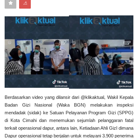
⚠
Keamanan
Kejahatan
Cybers Event
UMKM & Ekonomi Kreatif
Pekerja Migran Indonesia
Ekonomi
Berdasarkan video yang dilansir dari @klikaktual, Wakil Kepala
Pendidikan
Badan Gizi Nasional (Waka BGN) melakukan inspeksi
mendadak (sidak) ke Satuan Pelayanan Program Gizi (SPPG)
di Kota Cimahi dan menemukan sejumlah pelanggaran fatal
Informasi Journalism
terkait operasional dapur, antara lain, Ketiadaan Ahli GizI dimana
Dapur operasional tetap berjalan untuk melayani 3.900 penerima
Olahraga