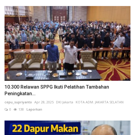
10.300 Relawan SPPG Ikuti Pelatihan Tambahan
Peningkatan...
cepu_supriyanto
Apr 28, 2025
DKI Jakarta
KOTA ADM. JAKARTA SELATAN
0
138
Laporkan