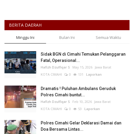
BERITA DAERAH
Minggu Ini
Bulan Ini
Semua Waktu
Sidak BGN di Cimahi Temukan Pelanggaran
Fatal, Operasional...
Hafizh Dzulfiqar S
May 15, 2026
Jawa Barat
KOTA CIMAHI
0
131
Laporkan
Dramatis ! Puluhan Ambulans Geruduk
Polres Cimahi buntut...
Hafizh Dzulfiqar S
Feb 10, 2026
Jawa Barat
KOTA CIMAHI
0
53
Laporkan
Polres Cimahi Gelar Deklarasi Damai dan
Doa Bersama Lintas...