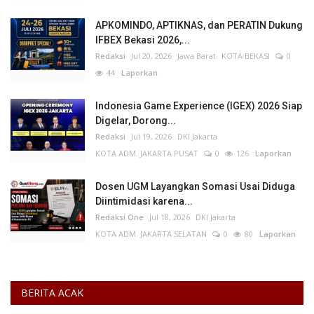
APKOMINDO, APTIKNAS, dan PERATIN Dukung
IFBEX Bekasi 2026,...
Redaksi
Jul 20, 2026
Jawa Barat
KOTA BEKASI
0
44
Laporkan
Indonesia Game Experience (IGEX) 2026 Siap
Digelar, Dorong...
Redaksi
Jul 19, 2026
DKI Jakarta
KOTA ADM. JAKARTA PUSAT
0
126
Laporkan
Dosen UGM Layangkan Somasi Usai Diduga
Diintimidasi karena...
Redaksi One
Jul 18, 2026
DKI Jakarta
KOTA ADM. JAKARTA SELATAN
0
80
Laporkan
BERITA ACAK