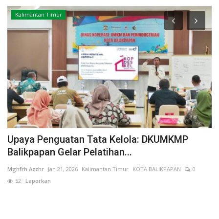
Kalimantan Timur
Upaya Penguatan Tata Kelola: DKUMKMP
H
Balikpapan Gelar Pelatihan...
B
1
Mghfrh Azzhr
Jan 21, 2026
Kalimantan Timur
KOTA BALIKPAPAN
0
Pu
52
Laporkan