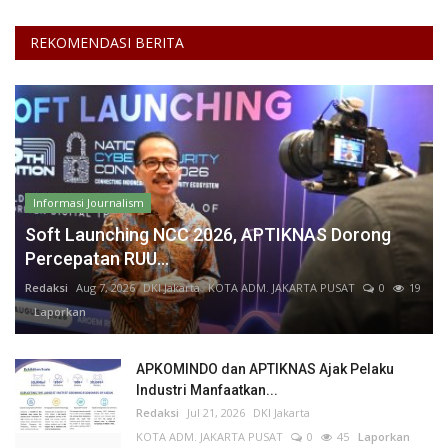
REKOMENDASI BERITA
Informasi Journalism
Soft Launching NCC 2026, APTIKNAS Dorong
Percepatan RUU...
Redaksi
Aug 7, 2026
DKI Jakarta
KOTA ADM. JAKARTA PUSAT
0
19
Laporkan
APKOMINDO dan APTIKNAS Ajak Pelaku
Industri Manfaatkan...
Redaksi
Jul 21, 2026
DKI Jakarta
KOTA ADM. JAKARTA PUSAT
0
45
Laporkan