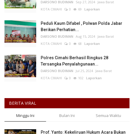
DARSONO BUDIMAN
Sep 27, 2024
Jawa Barat
KOTA CIMAHI
0
69
Laporkan
Peduli Kaum Difabel , Polwan Polda Jabar
Berikan Perhatian...
DARSONO BUDIMAN
Aug 15, 2024
Jawa Barat
KOTA CIMAHI
0
68
Laporkan
Polres Cimahi Berhasil Ringkus 28
Tersangka Penyalahgunaan...
DARSONO BUDIMAN
Jul 25, 2024
Jawa Barat
KOTA CIMAHI
0
102
Laporkan
BERITA VIRAL
Minggu Ini
Bulan Ini
Semua Waktu
Prof. Yanto: Kekeliruan Hukum Acara Bukan