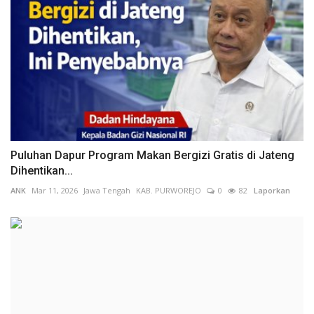
Puluhan Dapur Program Makan Bergizi Gratis di Jateng
Dihentikan...
ANK
Mar 11, 2026
Jawa Tengah
KAB. PURWOREJO
0
82
Laporkan