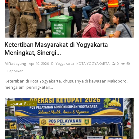
Kesehatan
Layanan Publik
Ketertiban Masyarakat di Yogyakarta
Perempuan/Anak
Meningkat, Sinergi...
Miftadayung
Apr 10, 2026
DI Yogyakarta
KOTA YOGYAKARTA
0
60
Laporkan
Ketertiban di Kota Yogyakarta, khususnya di kawasan Malioboro,
mengalami peningkatan...
Layanan Publik