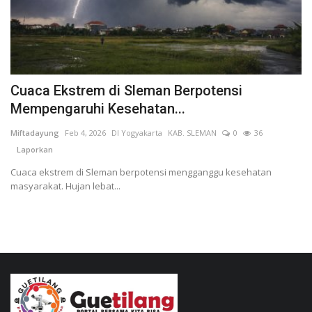
Cuaca Ekstrem di Sleman Berpotensi
Mempengaruhi Kesehatan...
Miftadayung
Feb 4, 2026
DI Yogyakarta
KAB. SLEMAN
0
36
Laporkan
Cuaca ekstrem di Sleman berpotensi mengganggu kesehatan
masyarakat. Hujan lebat...