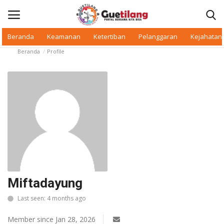
Beranda
Keamanan
Ketertiban
Pelanggaran
Kejahatan
Beranda
Profile
Masuk
Daftar
Beranda
Daerah
Makan Bergizi
Warkop Digital
Miftadayung
Pelanggaran
Last seen: 4 months ago
Ketertiban
Member since Jan 28, 2026