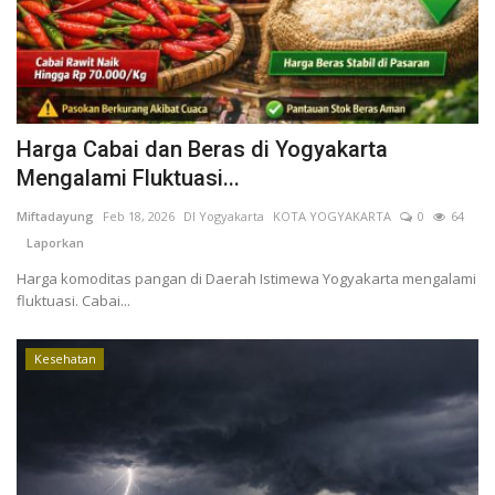
Harga Cabai dan Beras di Yogyakarta
Mengalami Fluktuasi...
Miftadayung
Feb 18, 2026
DI Yogyakarta
KOTA YOGYAKARTA
0
64
Laporkan
Harga komoditas pangan di Daerah Istimewa Yogyakarta mengalami
fluktuasi. Cabai...
Kesehatan