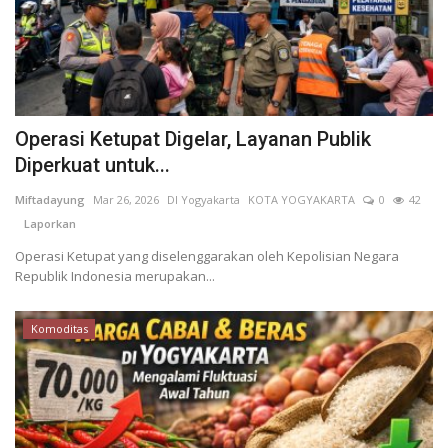
Operasi Ketupat Digelar, Layanan Publik
Diperkuat untuk...
Miftadayung
Mar 26, 2026
DI Yogyakarta
KOTA YOGYAKARTA
0
42
Laporkan
Operasi Ketupat yang diselenggarakan oleh Kepolisian Negara
Republik Indonesia merupakan...
Komoditas