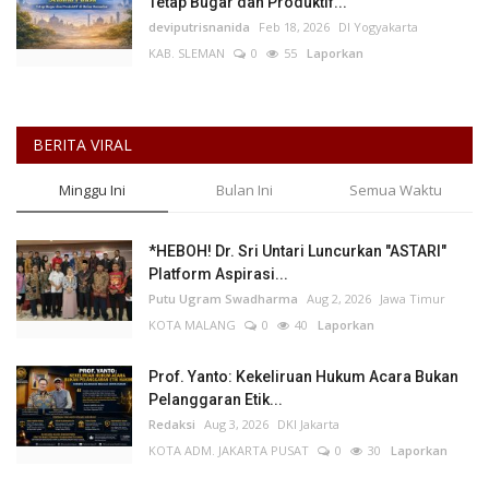
Tetap Bugar dan Produktif...
deviputrisnanida
Feb 18, 2026
DI Yogyakarta
KAB. SLEMAN
0
55
Laporkan
BERITA VIRAL
Minggu Ini
Bulan Ini
Semua Waktu
*HEBOH! Dr. Sri Untari Luncurkan "ASTARI"
Platform Aspirasi...
Putu Ugram Swadharma
Aug 2, 2026
Jawa Timur
KOTA MALANG
0
40
Laporkan
Prof. Yanto: Kekeliruan Hukum Acara Bukan
Pelanggaran Etik...
Redaksi
Aug 3, 2026
DKI Jakarta
KOTA ADM. JAKARTA PUSAT
0
30
Laporkan