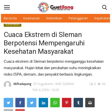
Beranda
Keamanan
Ketertiban
Pelanggaran
Kejahatan
Kesehatan
Masuk
Daftar
Cuaca Ekstrem di Sleman
Berpotensi Mempengaruhi
Beranda
Kesehatan Masyarakat
Daerah
Cuaca ekstrem di Sleman berpotensi mengganggu kesehatan
masyarakat. Hujan lebat dan perubahan suhu meningkatkan
Makan Bergizi
risiko ISPA, demam, dan penyakit berbasis lingkungan.
Warkop Digital
Miftadayung
DI Yogyakarta - KAB. SLEMAN
0
36
Feb 4, 2026 - 10:20
Pelanggaran
Ketertiban