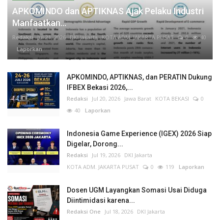
APKOMINDO dan APTIKNAS Ajak Pelaku Industri
Manfaatkan...
Redaksi
Jul 21, 2026
DKI Jakarta
KOTA ADM. JAKARTA PUSAT
0
40
Laporkan
APKOMINDO, APTIKNAS, dan PERATIN Dukung
IFBEX Bekasi 2026,...
Redaksi
Jul 20, 2026
Jawa Barat
KOTA BEKASI
0
40
Laporkan
Indonesia Game Experience (IGEX) 2026 Siap
Digelar, Dorong...
Redaksi
Jul 19, 2026
DKI Jakarta
KOTA ADM. JAKARTA PUSAT
0
119
Laporkan
Dosen UGM Layangkan Somasi Usai Diduga
Diintimidasi karena...
Redaksi One
Jul 18, 2026
DKI Jakarta