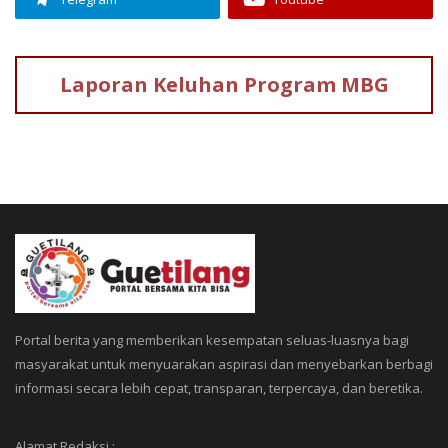
Laporan Keluhan
Program MBG
Portal berita yang memberikan kesempatan seluas-luasnya bagi
masyarakat untuk menyuarakan aspirasi dan menyebarkan berbagi
informasi secara lebih cepat, transparan, terpercaya, dan beretika.
Alamat Redaksi :