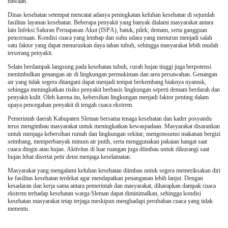
bawaan.
Dinas kesehatan setempat mencatat adanya peningkatan keluhan kesehatan di sejumlah
Kesehatan
fasilitas layanan kesehatan. Beberapa penyakit yang banyak dialami masyarakat antara
lain Infeksi Saluran Pernapasan Akut (ISPA), batuk, pilek, demam, serta gangguan
pencernaan. Kondisi cuaca yang lembap dan suhu udara yang menurun menjadi salah
satu faktor yang dapat menurunkan daya tahan tubuh, sehingga masyarakat lebih mudah
Layanan Publik
terserang penyakit.
Selain berdampak langsung pada kesehatan tubuh, curah hujan tinggi juga berpotensi
Perempuan/Anak
menimbulkan genangan air di lingkungan permukiman dan area persawahan. Genangan
air yang tidak segera ditangani dapat menjadi tempat berkembang biaknya nyamuk,
sehingga meningkatkan risiko penyakit berbasis lingkungan seperti demam berdarah dan
penyakit kulit. Oleh karena itu, kebersihan lingkungan menjadi faktor penting dalam
upaya pencegahan penyakit di tengah cuaca ekstrem.
Pemerintah daerah Kabupaten Sleman bersama tenaga kesehatan dan kader posyandu
terus mengimbau masyarakat untuk meningkatkan kewaspadaan. Masyarakat disarankan
untuk menjaga kebersihan rumah dan lingkungan sekitar, mengonsumsi makanan bergizi
seimbang, memperbanyak minum air putih, serta menggunakan pakaian hangat saat
cuaca dingin atau hujan. Aktivitas di luar ruangan juga diimbau untuk dikurangi saat
hujan lebat disertai petir demi menjaga keselamatan.
Masyarakat yang mengalami keluhan kesehatan diimbau untuk segera memeriksakan diri
ke fasilitas kesehatan terdekat agar mendapatkan penanganan lebih lanjut. Dengan
kesadaran dan kerja sama antara pemerintah dan masyarakat, diharapkan dampak cuaca
ekstrem terhadap kesehatan warga Sleman dapat diminimalkan, sehingga kondisi
kesehatan masyarakat tetap terjaga meskipun menghadapi perubahan cuaca yang tidak
menentu.