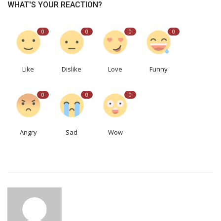
WHAT'S YOUR REACTION?
0
0
0
0
Like
Dislike
Love
Funny
0
0
0
Angry
Sad
Wow