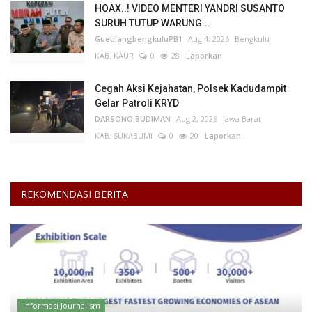
HOAX..! VIDEO MENTERI YANDRI SUSANTO
SURUH TUTUP WARUNG...
GuetilangbengkuluPB1
Aug 4, 2026
Bengkulu
KAB. KAUR
0
28
Laporkan
Cegah Aksi Kejahatan, Polsek Kadudampit
Gelar Patroli KRYD
DARSONO BUDIMAN
Aug 2, 2026
Jawa Barat
KAB. SUKABUMI
0
20
Laporkan
REKOMENDASI BERITA
Informasi Journalism