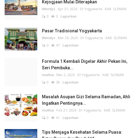
Kejogjaan Mulai Diterapkan
Wendys
Apr 21, 2026
DI Yogyakarta
KAB. SLEMAN
0
0
Laporkan
Pasar Tradisional Yogyakarta
Wendys
Mar 26, 2026
DI Yogyakarta
KAB. SLEMAN
0
47
Laporkan
Formula 1 Kembali Digelar Akhir Pekan Ini,
Seri Pembuka...
muthia
Mar 2, 2026
DI Yogyakarta
KAB. SLEMAN
0
38
Laporkan
Masalah Asupan Gizi Selama Ramadan, Ahli
Ingatkan Pentingnya...
muthia
Feb 27, 2026
DI Yogyakarta
KAB. SLEMAN
0
61
Laporkan
Tips Menjaga Kesehatan Selama Puasa: