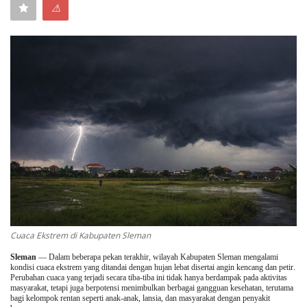
⚠
Keamanan
Kejahatan
Cybers Event
UMKM & Ekonomi Kreatif
Pekerja Migran Indonesia
Ekonomi
Pendidikan
Cuaca Ekstrem di Kabupaten Sleman
Sleman
—
Dalam beberapa pekan terakhir, wilayah Kabupaten Sleman mengalami
Informasi Journalism
kondisi cuaca ekstrem yang ditandai dengan hujan lebat disertai angin kencang dan petir.
Perubahan cuaca yang terjadi secara tiba-tiba ini tidak hanya berdampak pada aktivitas
masyarakat, tetapi juga berpotensi menimbulkan berbagai gangguan kesehatan, terutama
bagi kelompok rentan seperti anak-anak, lansia, dan masyarakat dengan penyakit
Olahraga