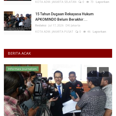
KOTA ADM. JAKARTA SELATAN
0
73
Laporkan
15 Tahun Dugaan Rekayasa Hukum
APKOMINDO Belum Berakhir:...
Redaksi
Jul 17, 2026
DKI Jakarta
KOTA ADM. JAKARTA PUSAT
0
46
Laporkan
BERITA ACAK
Jawa Tengah