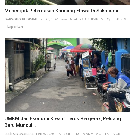
Menengok Peternakan Kambing Etawa Di Sukabumi
DARSONO BUDIMAN
Jan 26, 2024
Jawa Barat
KAB. SUKABUMI
0
279
Laporkan
UMKM dan Ekonomi Kreatif Terus Bergerak, Peluang
Baru Muncul...
Lutfi Aliy Syabana
Feb 5, 2026
DKI Jakarta
KOTA ADM. JAKARTA TIMUR