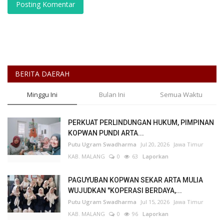
Posting Komentar
BERITA DAERAH
Minggu Ini
Bulan Ini
Semua Waktu
PERKUAT PERLINDUNGAN HUKUM, PIMPINAN
KOPWAN PUNDI ARTA...
Putu Ugram Swadharma
Jul 20, 2026
Jawa Timur
KAB. MALANG
0
63
Laporkan
PAGUYUBAN KOPWAN SEKAR ARTA MULIA
WUJUDKAN "KOPERASI BERDAYA,...
Putu Ugram Swadharma
Jul 15, 2026
Jawa Timur
KAB. MALANG
0
96
Laporkan