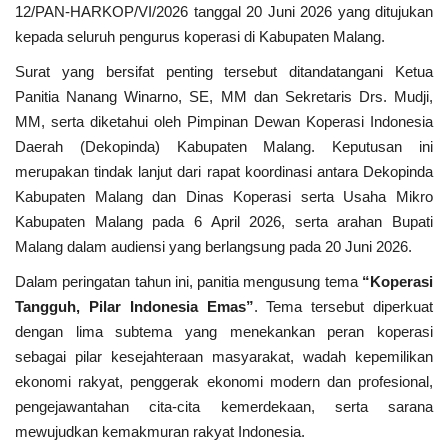
12/PAN-HARKOP/VI/2026 tanggal 20 Juni 2026 yang ditujukan
kepada seluruh pengurus koperasi di Kabupaten Malang.
Kesehatan
Surat yang bersifat penting tersebut ditandatangani Ketua
Layanan Publik
Panitia Nanang Winarno, SE, MM dan Sekretaris Drs. Mudji,
MM, serta diketahui oleh Pimpinan Dewan Koperasi Indonesia
Daerah (Dekopinda) Kabupaten Malang. Keputusan ini
Perempuan/Anak
merupakan tindak lanjut dari rapat koordinasi antara Dekopinda
Kabupaten Malang dan Dinas Koperasi serta Usaha Mikro
Kabupaten Malang pada 6 April 2026, serta arahan Bupati
Malang dalam audiensi yang berlangsung pada 20 Juni 2026.
Dalam peringatan tahun ini, panitia mengusung tema
“Koperasi
Tangguh, Pilar Indonesia Emas”
. Tema tersebut diperkuat
dengan lima subtema yang menekankan peran koperasi
sebagai pilar kesejahteraan masyarakat, wadah kepemilikan
ekonomi rakyat, penggerak ekonomi modern dan profesional,
pengejawantahan cita-cita kemerdekaan, serta sarana
mewujudkan kemakmuran rakyat Indonesia.