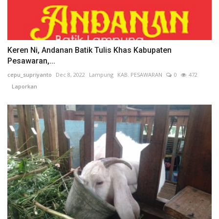
Keren Ni, Andanan Batik Tulis Khas Kabupaten
Pesawaran,...
cepu_supriyanto
Dec 8, 2022
Lampung
KAB. PESAWARAN
0
472
Laporkan