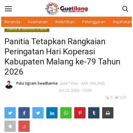
Beranda
Keamanan
Ketertiban
Pelanggaran
Kejahatan
UMKM & Ekonomi Kreatif
Masuk
Daftar
Panitia Tetapkan Rangkaian
Peringatan Hari Koperasi
Beranda
Kabupaten Malang ke-79 Tahun
Daerah
2026
Makan Bergizi
Putu Ugram Swadharma
Jawa Timur - KAB. MALANG
Jun 23, 2026 - 10:00
0
157
Warkop Digital
Pelanggaran
⚠
Ketertiban