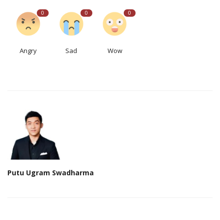
0
0
0
Angry
Sad
Wow
Putu Ugram Swadharma