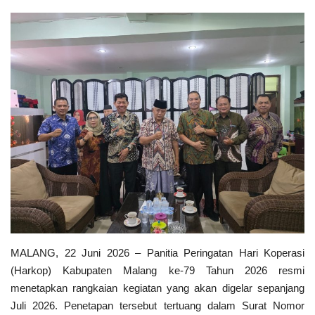
Keamanan
Kejahatan
Cybers Event
UMKM & Ekonomi Kreatif
Pekerja Migran Indonesia
Ekonomi
Pendidikan
MALANG, 22 Juni 2026 – Panitia Peringatan Hari Koperasi
(Harkop) Kabupaten Malang ke-79 Tahun 2026 resmi
Informasi Journalism
menetapkan rangkaian kegiatan yang akan digelar sepanjang
Juli 2026. Penetapan tersebut tertuang dalam Surat Nomor
Olahraga