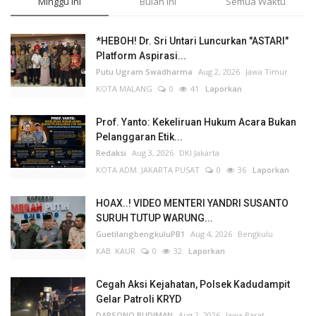
Minggu Ini
Bulan Ini
Semua Waktu
*HEBOH! Dr. Sri Untari Luncurkan "ASTARI"
Platform Aspirasi...
Putu Ugram Swadharma
Aug 2, 2026
Jawa Timur
KOTA MALANG
0
41
Laporkan
Prof. Yanto: Kekeliruan Hukum Acara Bukan
Pelanggaran Etik...
Redaksi
Aug 3, 2026
DKI Jakarta
KOTA ADM. JAKARTA PUSAT
0
36
Laporkan
HOAX..! VIDEO MENTERI YANDRI SUSANTO
SURUH TUTUP WARUNG...
GuetilangbengkuluPB1
Aug 4, 2026
Bengkulu
KAB. KAUR
0
32
Laporkan
Cegah Aksi Kejahatan, Polsek Kadudampit
Gelar Patroli KRYD
DARSONO BUDIMAN
Aug 2, 2026
Jawa Barat