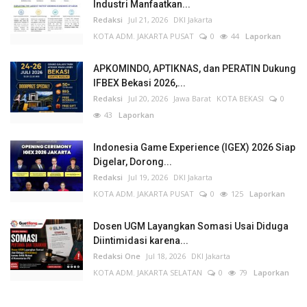
Industri Manfaatkan...
Redaksi
Jul 21, 2026
DKI Jakarta
KOTA ADM. JAKARTA PUSAT
0
44
Laporkan
APKOMINDO, APTIKNAS, dan PERATIN Dukung
IFBEX Bekasi 2026,...
Redaksi
Jul 20, 2026
Jawa Barat
KOTA BEKASI
0
43
Laporkan
Indonesia Game Experience (IGEX) 2026 Siap
Digelar, Dorong...
Redaksi
Jul 19, 2026
DKI Jakarta
KOTA ADM. JAKARTA PUSAT
0
125
Laporkan
Dosen UGM Layangkan Somasi Usai Diduga
Diintimidasi karena...
Redaksi One
Jul 18, 2026
DKI Jakarta
KOTA ADM. JAKARTA SELATAN
0
79
Laporkan