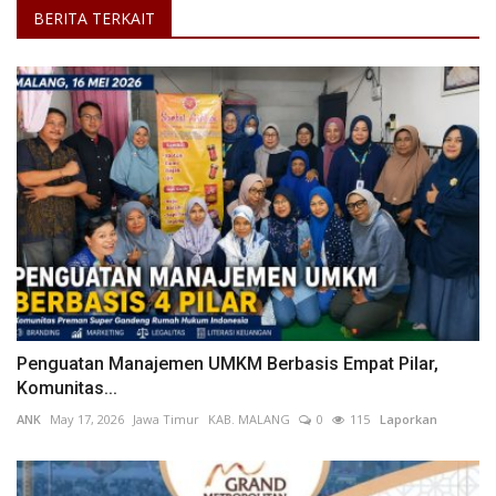
BERITA TERKAIT
Penguatan Manajemen UMKM Berbasis Empat Pilar,
Komunitas...
ANK
May 17, 2026
Jawa Timur
KAB. MALANG
0
115
Laporkan