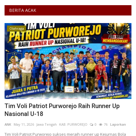
BERITA ACAK
Olahraga
i
Tim Voli Patriot Purworejo Raih Runner Up
M
Nasional U-18
u
ANK
May 11, 2026
Jawa Tengah
KAB. PURWOREJO
0
76
Laporkan
AN
L
i
Tim Voli Patriot Purworejo sukses meraih runner up Kejurnas Bola