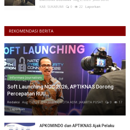
KAB. SUKABUMI
0
22
Laporkan
REKOMENDASI BERITA
Informasi Journalism
Soft Launching NCC 2026, APTIKNAS Dorong
Percepatan RUU...
Redaksi
Aug 7, 2026
DKI Jakarta
KOTA ADM. JAKARTA PUSAT
0
17
Laporkan
APKOMINDO dan APTIKNAS Ajak Pelaku