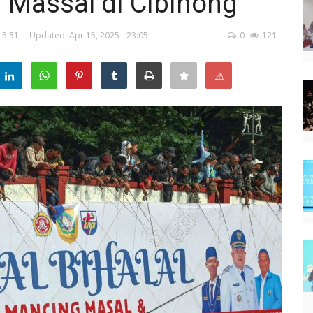
 Massal di Cibinong
15:51
Updated: Apr 15, 2025 - 23:05
0
121
⚠