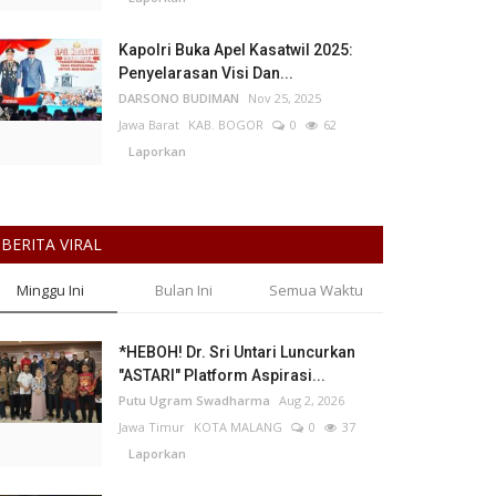
Kapolri Buka Apel Kasatwil 2025:
Penyelarasan Visi Dan...
DARSONO BUDIMAN
Nov 25, 2025
Jawa Barat
KAB. BOGOR
0
62
Laporkan
BERITA VIRAL
Minggu Ini
Bulan Ini
Semua Waktu
*HEBOH! Dr. Sri Untari Luncurkan
"ASTARI" Platform Aspirasi...
Putu Ugram Swadharma
Aug 2, 2026
Jawa Timur
KOTA MALANG
0
37
Laporkan