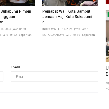
a Sukabumi Pimpin
Penjabat Wali Kota Sambut
Pekerja Migran Indonesia
mingguan
Jemaah Haji Kota Sukabumi
n...
di...
 16, 2024
Jawa Barat
INDRA W N
Jul 11, 2024
Jawa Barat
I
0
62
Laporkan
KOTA SUKABUMI
0
80
Laporkan
Email
”, Warga
KP2MI dan KBRI Roma Akselerasi
U
Penempatan Pekerja Migran...
D
haroine
Mar 31, 2026
DKI Jakarta
KOTA ADM. JAKARTA SELATAN
Mg
0
86
Laporkan
KO
Pemerintah melalui Kementerian Pelindungan Pekerja
Migran Indonesia bersama KBRI...