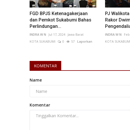
FGD BPJS Ketenagakerjaan
PJ Walikot
Kejahatan
dan Pemkot Sukabumi Bahas
Rakor Dwi
Perlindungan...
Pengendalia
INDRA W N
Jul 17, 2024
Jawa Barat
INDRA W N
Feb
KOTA SUKABUMI
0
57
Laporkan
KOTA SUKABUM
KOMENTAR
Name
i Tandatangani
Jakarta Barat Bak “Gotham City
itas...
Resah Dihantui Begal...
KOTA SUKABUMI
0
87
Deniawannp
May 20, 2026
DKI Jakarta
Komentar
KOTA ADM. JAKARTA PUSAT
0
115
Laporkan