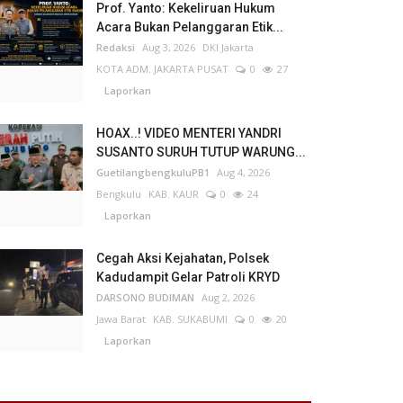
Prof. Yanto: Kekeliruan Hukum
Acara Bukan Pelanggaran Etik...
Redaksi
Aug 3, 2026
DKI Jakarta
KOTA ADM. JAKARTA PUSAT
0
27
Laporkan
HOAX..! VIDEO MENTERI YANDRI
SUSANTO SURUH TUTUP WARUNG...
GuetilangbengkuluPB1
Aug 4, 2026
Bengkulu
KAB. KAUR
0
24
Laporkan
Cegah Aksi Kejahatan, Polsek
Kadudampit Gelar Patroli KRYD
DARSONO BUDIMAN
Aug 2, 2026
Jawa Barat
KAB. SUKABUMI
0
20
Laporkan