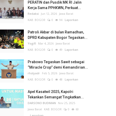
PERATIN dan Pusdik MK RI Jalin
Kerja Sama PPHKWN, Perkuat...
Redaksi
Jun 12, 2026
Jawa Barat
KAB. BOGOR
0
94
Laporkan
Patroli Akbar di bulan Ramadhan,
DPRD Kabupaten Bogor Tegaskan...
Yogifi
Mar 4, 2026
Jawa Barat
KAB. BOGOR
0
49
Laporkan
Prabowo Tegaskan Sawit sebagai
“Miracle Crop” demi Kemandirian...
rhstyadr
Feb 5, 2026
Jawa Barat
KAB. BOGOR
0
48
Laporkan
Apel Kasatwil 2025, Kapolri
Tekankan Semangat Tingkatkan...
DARSONO BUDIMAN
Nov 25, 2025
Jawa Barat
KAB. BOGOR
0
60
Laporkan