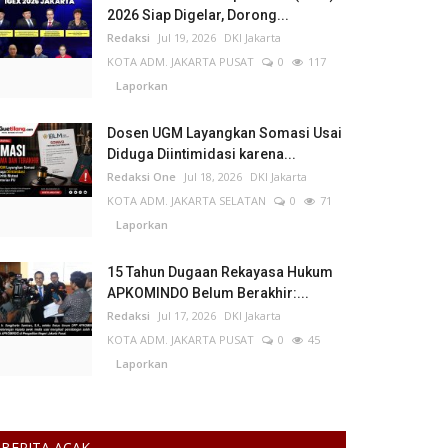
2026 Siap Digelar, Dorong...
Redaksi
Jul 19, 2026
DKI Jakarta
KOTA ADM. JAKARTA PUSAT
0
117
Laporkan
Dosen UGM Layangkan Somasi Usai
Diduga Diintimidasi karena...
Redaksi One
Jul 18, 2026
DKI Jakarta
KOTA ADM. JAKARTA SELATAN
0
71
Laporkan
15 Tahun Dugaan Rekayasa Hukum
APKOMINDO Belum Berakhir:...
Redaksi
Jul 17, 2026
DKI Jakarta
KOTA ADM. JAKARTA PUSAT
0
45
Laporkan
BERITA ACAK