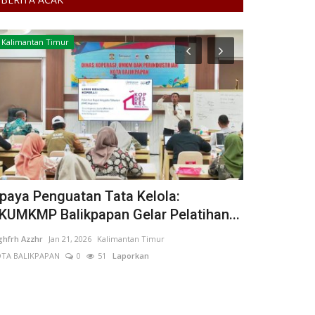
Kalimantan Timur
Ideologi
paya Penguatan Tata Kelola:
Renungan 
KUMKMP Balikpapan Gelar Pelatihan...
Pahlawan S
hfrh Azzhr
Jan 21, 2026
Kalimantan Timur
INDRA W N
Aug 18
TA BALIKPAPAN
0
51
Laporkan
103
Laporkan