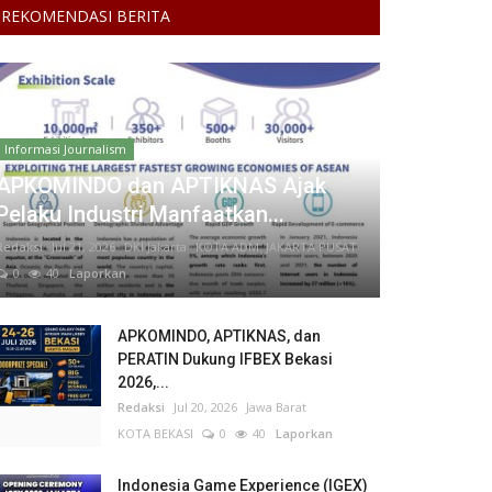
REKOMENDASI BERITA
Informasi Journalism
APKOMINDO dan APTIKNAS Ajak
Pelaku Industri Manfaatkan...
Redaksi
Jul 21, 2026
DKI Jakarta
KOTA ADM. JAKARTA PUSAT
0
40
Laporkan
APKOMINDO, APTIKNAS, dan
PERATIN Dukung IFBEX Bekasi
2026,...
Redaksi
Jul 20, 2026
Jawa Barat
KOTA BEKASI
0
40
Laporkan
Indonesia Game Experience (IGEX)