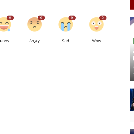
0
0
0
0
Funny
Angry
Sad
Wow