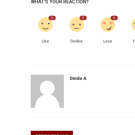
WHAT'S YOUR REACTION?
0
0
0
Like
Dislike
Love
Dinda A