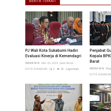
BERITA TERKAIT
PJ Wali Kota Sukabumi Hadiri
Penjabat Gu
Evaluasi Kinerja di Kemendagri
Kepala BPK
Barat
INDRA W N
Mar 24, 2024
Jawa Barat
INDRA W N
May
KOTA SUKABUMI
0
68
Laporkan
KOTA SUKABUM