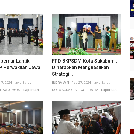
bernur Lantik
FPD BKPSDM Kota Sukabumi,
P Perwakilan Jawa
Diharapkan Menghasilkan
Strategi...
 7, 2024
Jawa Barat
INDRA W N
Feb 27, 2024
Jawa Barat
I
0
67
Laporkan
KOTA SUKABUMI
0
63
Laporkan