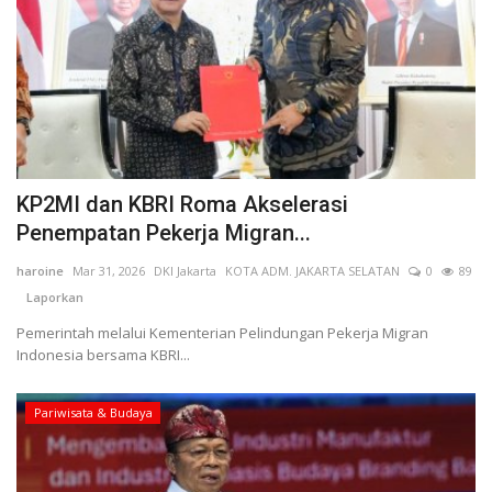
KP2MI dan KBRI Roma Akselerasi
Penempatan Pekerja Migran...
haroine
Mar 31, 2026
DKI Jakarta
KOTA ADM. JAKARTA SELATAN
0
89
Laporkan
Pemerintah melalui Kementerian Pelindungan Pekerja Migran
Indonesia bersama KBRI...
Pariwisata & Budaya