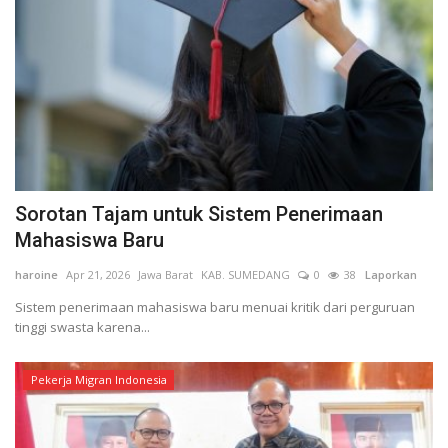
Kesehatan
Layanan Publik
Perempuan/Anak
Sorotan Tajam untuk Sistem Penerimaan
Mahasiswa Baru
haroine
Apr 21, 2026
Jawa Barat
KAB. SUMEDANG
0
38
Laporkan
Sistem penerimaan mahasiswa baru menuai kritik dari perguruan
tinggi swasta karena...
Pekerja Migran Indonesia