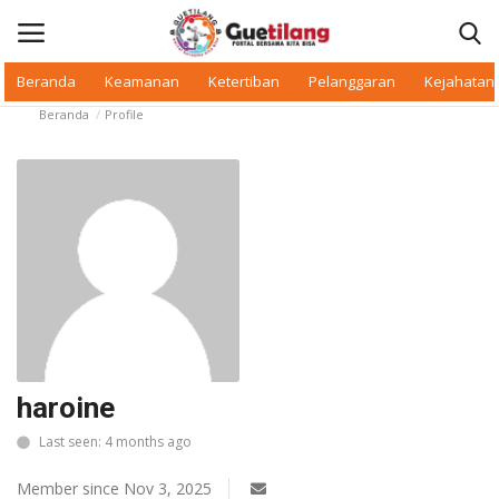
Beranda
Keamanan
Ketertiban
Pelanggaran
Kejahatan
Beranda
Profile
Masuk
Daftar
Beranda
Daerah
Makan Bergizi
Warkop Digital
haroine
Pelanggaran
Last seen: 4 months ago
Ketertiban
Member since Nov 3, 2025