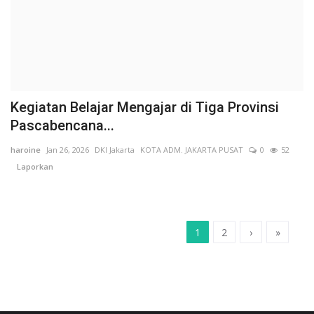
Kegiatan Belajar Mengajar di Tiga Provinsi
Pascabencana...
haroine
Jan 26, 2026
DKI Jakarta
KOTA ADM. JAKARTA PUSAT
0
52
Laporkan
1
2
›
»