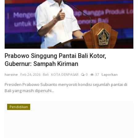
Prabowo Singgung Pantai Bali Kotor,
Gubernur: Sampah Kiriman
haroine
Feb 24, 2026
Bali
KOTA DENPASAR
0
37
Laporkan
Presiden Prabowo Subianto menyoroti kondisi sejumlah pantai di
Bali yang masih dipenuhi...
Pendidikan