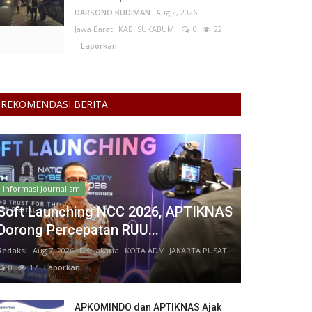
DARSONO BUDIMAN
Aug 2, 2026
Jawa Barat
KAB. SUKABUMI
0
22
Laporkan
REKOMENDASI BERITA
Informasi Journalism
Soft Launching NCC 2026, APTIKNAS
Dorong Percepatan RUU...
Redaksi
Aug 7, 2026
DKI Jakarta
KOTA ADM. JAKARTA PUSAT
0
17
Laporkan
APKOMINDO dan APTIKNAS Ajak