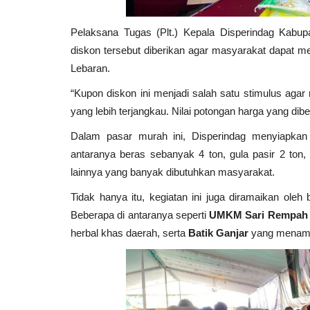
WD DCreative Production
Mar 7, 2026
Jawa Timur
Pelaksana Tugas (Plt.) Kepala Disperindag Kabup
KAB. MALANG
0
53
Laporkan
diskon tersebut diberikan agar masyarakat dapat m
Lebaran.
“Kupon diskon ini menjadi salah satu stimulus aga
yang lebih terjangkau. Nilai potongan harga yang dibe
Dalam pasar murah ini, Disperindag menyiapkan
antaranya beras sebanyak 4 ton, gula pasir 2 ton, 
lainnya yang banyak dibutuhkan masyarakat.
Tidak hanya itu, kegiatan ini juga diramaikan o
Beberapa di antaranya seperti
UMKM Sari Rempah 
herbal khas daerah, serta
Batik Ganjar
yang menampi