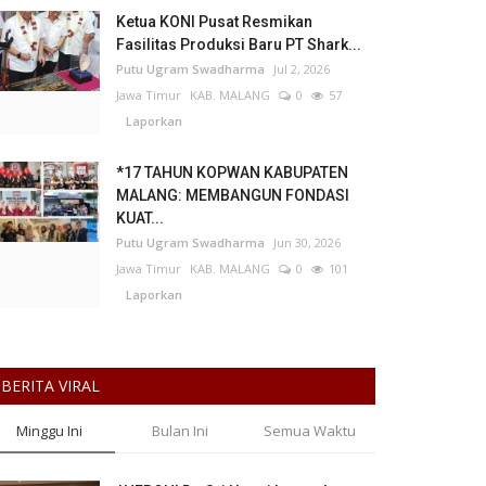
Ketua KONI Pusat Resmikan
Fasilitas Produksi Baru PT Shark...
Putu Ugram Swadharma
Jul 2, 2026
Jawa Timur
KAB. MALANG
0
57
Laporkan
*17 TAHUN KOPWAN KABUPATEN
MALANG: MEMBANGUN FONDASI
KUAT...
Putu Ugram Swadharma
Jun 30, 2026
Jawa Timur
KAB. MALANG
0
101
Laporkan
BERITA VIRAL
Minggu Ini
Bulan Ini
Semua Waktu