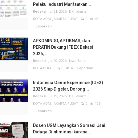
Pelaku Industri Manfaatkan...
Redaksi
Jul 21, 2026
DKI Jakarta
KOTA ADM. JAKARTA PUSAT
0
43
Laporkan
APKOMINDO, APTIKNAS, dan
PERATIN Dukung IFBEX Bekasi
2026,...
Redaksi
Jul 20, 2026
Jawa Barat
KOTA BEKASI
0
43
Laporkan
Indonesia Game Experience (IGEX)
2026 Siap Digelar, Dorong...
Redaksi
Jul 19, 2026
DKI Jakarta
KOTA ADM. JAKARTA PUSAT
0
125
Laporkan
Dosen UGM Layangkan Somasi Usai
Diduga Diintimidasi karena...