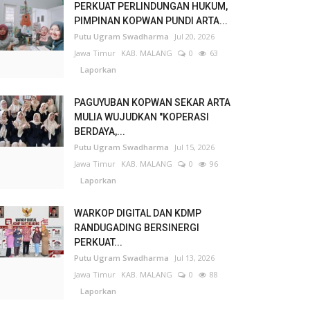
PERKUAT PERLINDUNGAN HUKUM,
PIMPINAN KOPWAN PUNDI ARTA...
Putu Ugram Swadharma
Jul 20, 2026
Jawa Timur
KAB. MALANG
0
63
Laporkan
PAGUYUBAN KOPWAN SEKAR ARTA
MULIA WUJUDKAN "KOPERASI
BERDAYA,...
Putu Ugram Swadharma
Jul 15, 2026
Jawa Timur
KAB. MALANG
0
96
Laporkan
WARKOP DIGITAL DAN KDMP
RANDUGADING BERSINERGI
PERKUAT...
Putu Ugram Swadharma
Jul 13, 2026
Jawa Timur
KAB. MALANG
0
88
Laporkan