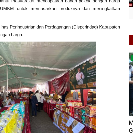
embantu masyarakat mendapatkan bahan pokok dengan harga
ku UMKM untuk memasarkan produknya dan meningkatkan
inas Perindustrian dan Perdagangan (Disperindag) Kabupaten
ongan harga.
Jawa Timur
 Warkop
Menjaga Bumi, Merawat Bait Allah:
D
Generasi Muda GSJA Jatim...
T