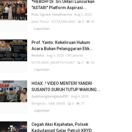
*HEBOH! Dr. Sri Untari Luncurkan
"ASTARI" Platform Aspirasi...
Putu Ugram Swadharma
Aug 2, 2026
Jawa Timur
KOTA MALANG
0
41
Laporkan
Prof. Yanto: Kekeliruan Hukum
Acara Bukan Pelanggaran Etik...
Redaksi
Aug 3, 2026
DKI Jakarta
KOTA ADM. JAKARTA PUSAT
0
35
Laporkan
HOAX..! VIDEO MENTERI YANDRI
SUSANTO SURUH TUTUP WARUNG...
GuetilangbengkuluPB1
Aug 4, 2026
Bengkulu
KAB. KAUR
0
31
Laporkan
Cegah Aksi Kejahatan, Polsek
Kadudampit Gelar Patroli KRYD