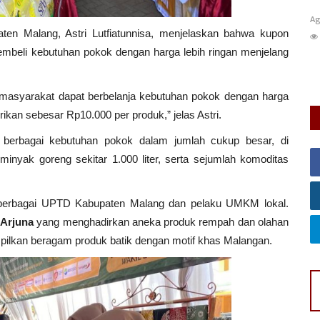
Agus Sugiarta
Jun 27, 2026
Jawa Timur
KAB. MALANG
0
Fi
aten Malang, Astri Lutfiatunnisa, menjelaskan bahwa kupon
25
Laporkan
embeli kebutuhan pokok dengan harga lebih ringan menjelang
Ta
pe
r masyarakat dapat berbelanja kebutuhan pokok dengan harga
rikan sebesar Rp10.000 per produk,” jelas Astri.
 berbagai kebutuhan pokok dalam jumlah cukup besar, di
minyak goreng sekitar 1.000 liter, serta sejumlah komoditas
leh berbagai UPTD Kabupaten Malang dan pelaku UMKM lokal.
Arjuna
yang menghadirkan aneka produk rempah dan olahan
lkan beragam produk batik dengan motif khas Malangan.