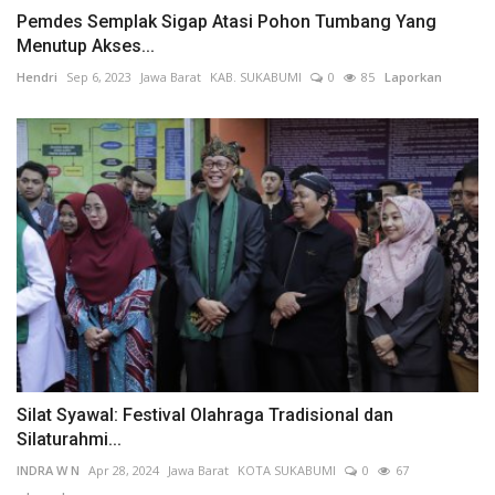
Pemdes Semplak Sigap Atasi Pohon Tumbang Yang
Menutup Akses...
Hendri
Sep 6, 2023
Jawa Barat
KAB. SUKABUMI
0
85
Laporkan
Silat Syawal: Festival Olahraga Tradisional dan
Silaturahmi...
INDRA W N
Apr 28, 2024
Jawa Barat
KOTA SUKABUMI
0
67