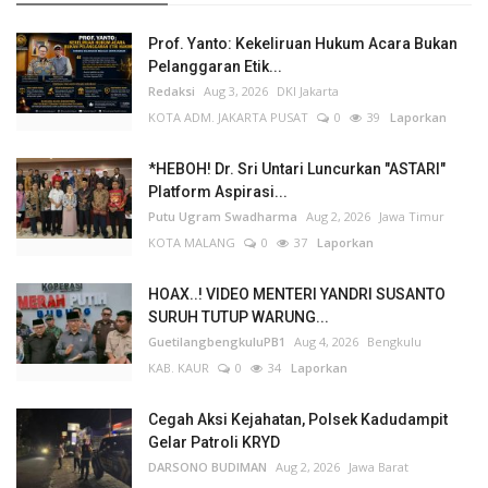
Prof. Yanto: Kekeliruan Hukum Acara Bukan
Pelanggaran Etik...
Redaksi
Aug 3, 2026
DKI Jakarta
KOTA ADM. JAKARTA PUSAT
0
39
Laporkan
*HEBOH! Dr. Sri Untari Luncurkan "ASTARI"
Platform Aspirasi...
Putu Ugram Swadharma
Aug 2, 2026
Jawa Timur
KOTA MALANG
0
37
Laporkan
HOAX..! VIDEO MENTERI YANDRI SUSANTO
SURUH TUTUP WARUNG...
GuetilangbengkuluPB1
Aug 4, 2026
Bengkulu
KAB. KAUR
0
34
Laporkan
Cegah Aksi Kejahatan, Polsek Kadudampit
Gelar Patroli KRYD
DARSONO BUDIMAN
Aug 2, 2026
Jawa Barat