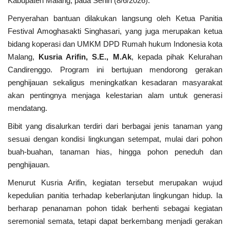
Kabupaten Malang, pada Senin (8/6/2026).
Penyerahan bantuan dilakukan langsung oleh Ketua Panitia
Kesehatan
Festival Amoghasakti Singhasari, yang juga merupakan ketua
bidang koperasi dan UMKM DPD Rumah hukum Indonesia kota
Layanan Publik
Malang,
Kusria Arifin, S.E., M.Ak
, kepada pihak Kelurahan
Candirenggo. Program ini bertujuan mendorong gerakan
Perempuan/Anak
penghijauan sekaligus meningkatkan kesadaran masyarakat
akan pentingnya menjaga kelestarian alam untuk generasi
mendatang.
Bibit yang disalurkan terdiri dari berbagai jenis tanaman yang
sesuai dengan kondisi lingkungan setempat, mulai dari pohon
buah-buahan, tanaman hias, hingga pohon peneduh dan
penghijauan.
Menurut Kusria Arifin, kegiatan tersebut merupakan wujud
kepedulian panitia terhadap keberlanjutan lingkungan hidup. Ia
berharap penanaman pohon tidak berhenti sebagai kegiatan
seremonial semata, tetapi dapat berkembang menjadi gerakan