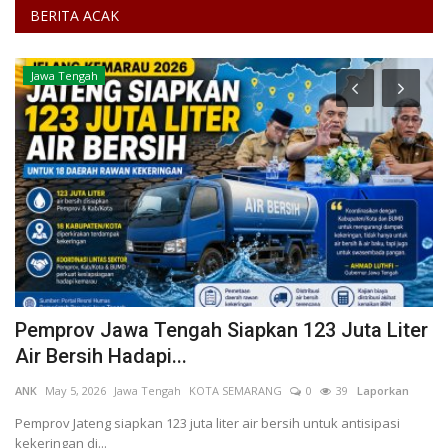
BERITA ACAK
Jawa Tengah
Pemprov Jawa Tengah Siapkan 123 Juta Liter
W
Air Bersih Hadapi...
E
58
ANK
May 5, 2026
Jawa Tengah
KOTA SEMARANG
0
39
Laporkan
Se
L
Pemprov Jateng siapkan 123 juta liter air bersih untuk antisipasi
kekeringan di...
We