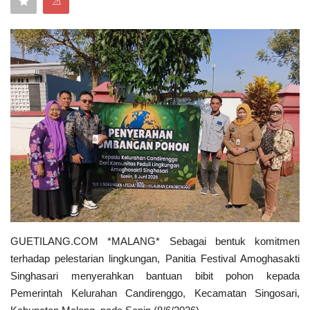
⚠
Keamanan
Kejahatan
Cybers Event
UMKM & Ekonomi Kreatif
Pekerja Migran Indonesia
Ekonomi
Pendidikan
GUETILANG.COM *MALANG* Sebagai bentuk komitmen
terhadap pelestarian lingkungan, Panitia Festival Amoghasakti
Informasi Journalism
Singhasari menyerahkan bantuan bibit pohon kepada
Pemerintah Kelurahan Candirenggo, Kecamatan Singosari,
Olahraga