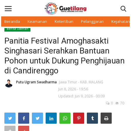
Beranda
Keamanan
Ketertiban
Pelanggaran
Kejahatan
Berita Daerah
Masuk
Daftar
Panitia Festival Amoghasakti
Singhasari Serahkan Bantuan
Beranda
Pohon untuk Dukung Penghijauan
Daerah
di Candirenggo
Makan Bergizi
Putu Ugram Swadharma
Jawa Timur - KAB. MALANG
Jun 8, 2026 - 19:56
Updated: Jun 9, 2026 - 00:09
Warkop Digital
0
70
Pelanggaran
Ketertiban