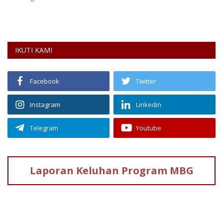
pa
IKUTI KAMI
Facebook
Twitter
Instagram
Linkedin
Telegram
Youtube
Laporan Keluhan
Program MBG