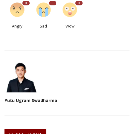
0
0
0
Angry
Sad
Wow
Putu Ugram Swadharma