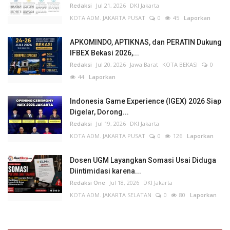
Redaksi
Jul 21, 2026
DKI Jakarta
KOTA ADM. JAKARTA PUSAT
0
45
Laporkan
APKOMINDO, APTIKNAS, dan PERATIN Dukung
IFBEX Bekasi 2026,...
Redaksi
Jul 20, 2026
Jawa Barat
KOTA BEKASI
0
44
Laporkan
Indonesia Game Experience (IGEX) 2026 Siap
Digelar, Dorong...
Redaksi
Jul 19, 2026
DKI Jakarta
KOTA ADM. JAKARTA PUSAT
0
126
Laporkan
Dosen UGM Layangkan Somasi Usai Diduga
Diintimidasi karena...
Redaksi One
Jul 18, 2026
DKI Jakarta
KOTA ADM. JAKARTA SELATAN
0
80
Laporkan