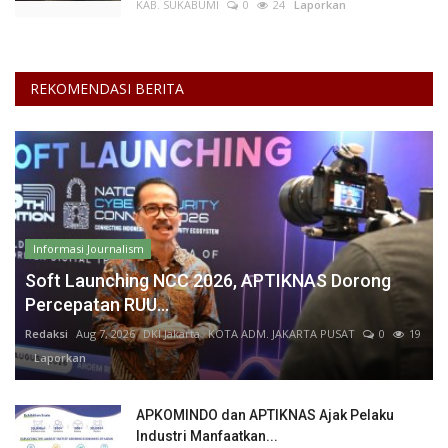
KAB. SUKABUMI
0
24
Laporkan
REKOMENDASI BERITA
Informasi Journalism
Soft Launching NCC 2026, APTIKNAS Dorong
Percepatan RUU...
Redaksi
Aug 7, 2026
DKI Jakarta
KOTA ADM. JAKARTA PUSAT
0
19
Laporkan
APKOMINDO dan APTIKNAS Ajak Pelaku
Industri Manfaatkan...