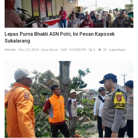
Lepas Purna Bhakti ASN Polri, Ini Pesan Kaposek
Sukalarang
Hendri
Nov 25, 2024
Jawa Barat
KAB. SUKABUMI
0
59
Laporkan