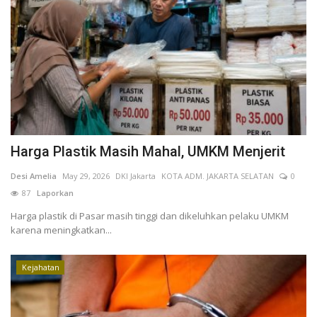
Kesehatan
Layanan Publik
Perempuan/Anak
Harga Plastik Masih Mahal, UMKM Menjerit
Desi Amelia
May 29, 2026
DKI Jakarta
KOTA ADM. JAKARTA SELATAN
0
87
Laporkan
Harga plastik di Pasar masih tinggi dan dikeluhkan pelaku UMKM
karena meningkatkan...
Kejahatan