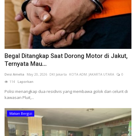
Begal Ditangkap Saat Dorong Motor di Jakut,
Ternyata Mau...
Desi Amelia
May 20, 2026
DKI Jakarta
KOTA ADM. JAKARTA UTARA
0
114
Laporkan
Polisi menangkap dua residivis yang membawa golok dan celurit di
kawasan Pluit,...
Makan Bergizi