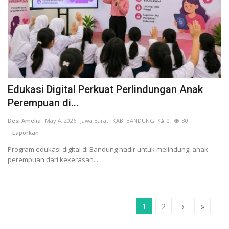
Edukasi Digital Perkuat Perlindungan Anak
Perempuan di...
Desi Amelia
May 4, 2026
Jawa Barat
KAB. BANDUNG
0
80
Laporkan
Program edukasi digital di Bandung hadir untuk melindungi anak
perempuan dari kekerasan...
1
2
›
»