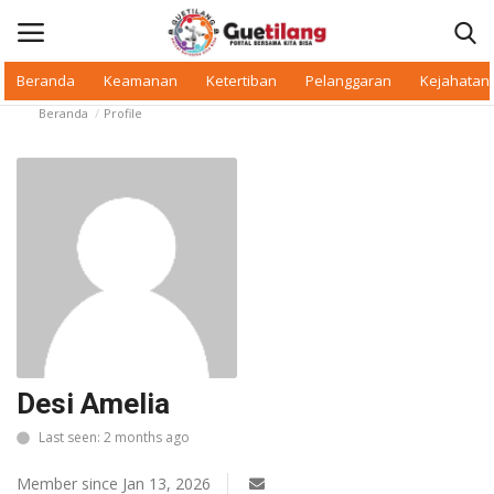
Beranda
Keamanan
Ketertiban
Pelanggaran
Kejahatan
Beranda
Profile
Masuk
Daftar
Beranda
Daerah
Makan Bergizi
Warkop Digital
Desi Amelia
Pelanggaran
Last seen: 2 months ago
Ketertiban
Member since Jan 13, 2026