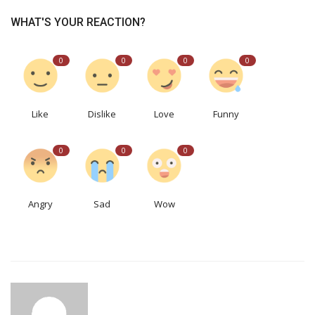
WHAT'S YOUR REACTION?
0
0
0
0
Like
Dislike
Love
Funny
0
0
0
Angry
Sad
Wow