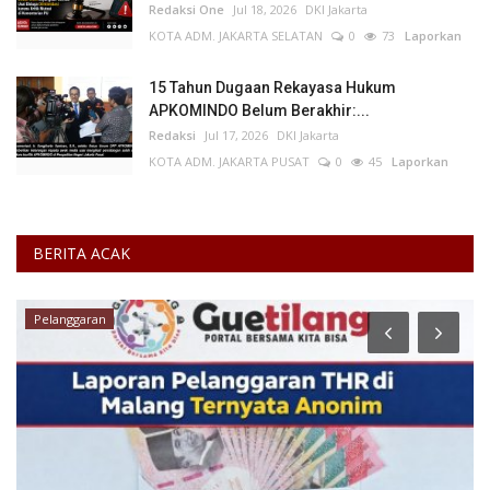
Redaksi One
Jul 18, 2026
DKI Jakarta
KOTA ADM. JAKARTA SELATAN
0
73
Laporkan
15 Tahun Dugaan Rekayasa Hukum
APKOMINDO Belum Berakhir:...
Redaksi
Jul 17, 2026
DKI Jakarta
KOTA ADM. JAKARTA PUSAT
0
45
Laporkan
BERITA ACAK
Pelanggaran