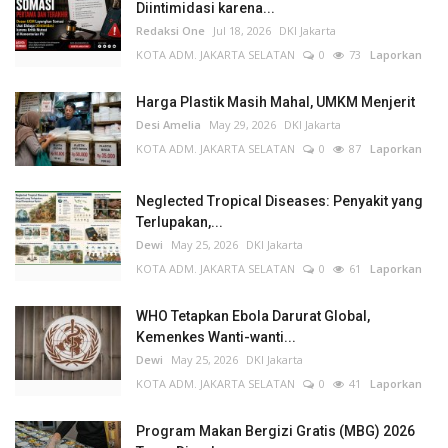
Diintimidasi karena...
Redaksi One
Jul 18, 2026
DKI Jakarta
KOTA ADM. JAKARTA SELATAN
0
73
Laporkan
Harga Plastik Masih Mahal, UMKM Menjerit
Desi Amelia
May 29, 2026
DKI Jakarta
KOTA ADM. JAKARTA SELATAN
0
87
Laporkan
Neglected Tropical Diseases: Penyakit yang
Terlupakan,...
Dewi
May 25, 2026
DKI Jakarta
KOTA ADM. JAKARTA SELATAN
0
61
Laporkan
WHO Tetapkan Ebola Darurat Global,
Kemenkes Wanti-wanti...
Dewi
May 25, 2026
DKI Jakarta
KOTA ADM. JAKARTA SELATAN
0
41
Laporkan
Program Makan Bergizi Gratis (MBG) 2026