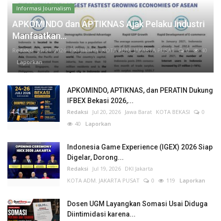
Informasi Journalism
APKOMINDO dan APTIKNAS Ajak Pelaku Industri
Manfaatkan...
Redaksi
Jul 21, 2026
DKI Jakarta
KOTA ADM. JAKARTA PUSAT
0
40
Laporkan
APKOMINDO, APTIKNAS, dan PERATIN Dukung
IFBEX Bekasi 2026,...
Redaksi
Jul 20, 2026
Jawa Barat
KOTA BEKASI
0
40
Laporkan
Indonesia Game Experience (IGEX) 2026 Siap
Digelar, Dorong...
Redaksi
Jul 19, 2026
DKI Jakarta
KOTA ADM. JAKARTA PUSAT
0
119
Laporkan
Dosen UGM Layangkan Somasi Usai Diduga
Diintimidasi karena...