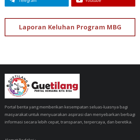
Telegram
Youtube
Laporan Keluhan
Program MBG
Portal berita yang memberikan kesempatan seluas-luasnya bagi
masyarakat untuk menyuarakan aspirasi dan menyebarkan berbagi
informasi secara lebih cepat, transparan, terpercaya, dan beretika.
Alamat Redaksi :