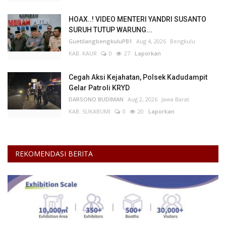
HOAX..! VIDEO MENTERI YANDRI SUSANTO
SURUH TUTUP WARUNG...
GuetilangbengkuluPB1
Aug 4, 2026
Bengkulu
KAB. KAUR
0
27
Laporkan
Cegah Aksi Kejahatan, Polsek Kadudampit
Gelar Patroli KRYD
DARSONO BUDIMAN
Aug 2, 2026
Jawa Barat
KAB. SUKABUMI
0
20
Laporkan
REKOMENDASI BERITA