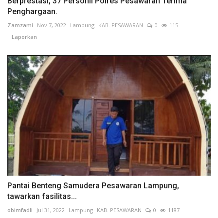
Berprestasi, 37 Personil Polres Pesawaran Terima
Penghargaan.
Zamzami
Nov 7, 2022
Lampung
KAB. PESAWARAN
0
115
Laporkan
Pantai Benteng Samudera Pesawaran Lampung,
tawarkan fasilitas...
obimfadli
Jul 31, 2022
Lampung
KAB. PESAWARAN
0
1187