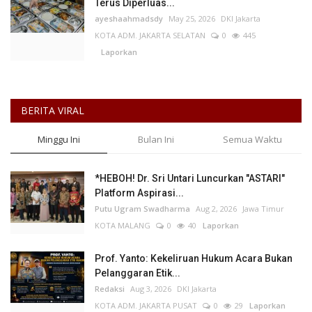
Terus Diperluas...
ayeshaahmadsdy
May 25, 2026
DKI Jakarta
KOTA ADM. JAKARTA SELATAN
0
445
Laporkan
BERITA VIRAL
Minggu Ini
Bulan Ini
Semua Waktu
*HEBOH! Dr. Sri Untari Luncurkan "ASTARI"
Platform Aspirasi...
Putu Ugram Swadharma
Aug 2, 2026
Jawa Timur
KOTA MALANG
0
40
Laporkan
Prof. Yanto: Kekeliruan Hukum Acara Bukan
Pelanggaran Etik...
Redaksi
Aug 3, 2026
DKI Jakarta
KOTA ADM. JAKARTA PUSAT
0
29
Laporkan