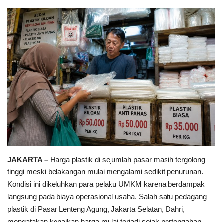
Keamanan
Kejahatan
Cybers Event
UMKM & Ekonomi Kreatif
Pekerja Migran Indonesia
Ekonomi
JAKARTA –
Harga plastik di sejumlah pasar masih tergolong
Pendidikan
tinggi meski belakangan mulai mengalami sedikit penurunan.
Kondisi ini dikeluhkan para pelaku UMKM karena berdampak
Informasi Journalism
langsung pada biaya operasional usaha. Salah satu pedagang
plastik di Pasar Lenteng Agung, Jakarta Selatan, Dahri,
Olahraga
mengatakan kenaikan harga mulai terjadi sejak pertengahan