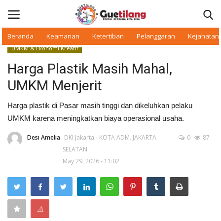
Beranda
Keamanan
Ketertiban
Pelanggaran
Kejahatan
UMKM & Ekonomi Kreatif
Masuk
Daftar
Harga Plastik Masih Mahal,
UMKM Menjerit
Beranda
Harga plastik di Pasar masih tinggi dan dikeluhkan pelaku
Daerah
UMKM karena meningkatkan biaya operasional usaha.
Makan Bergizi
Desi Amelia
DKI Jakarta - KOTA ADM. JAKARTA
0
87
SELATAN
May 29, 2026 - 11:02
Warkop Digital
Pelanggaran
⚠
Ketertiban