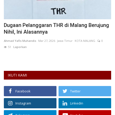
Dugaan Pelanggaran THR di Malang Berujung
L
Nihil, Ini Alasannya
R
Ahmad Yafis Muhandis
Mar 27, 2026
Jawa Timur
KOTA MALANG
0
AN
51
Laporkan
Se
Dl
IKUTI KAMI
Facebook
Twitter
Instagram
Linkedin