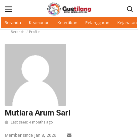
Beranda
Keamanan
Ketertiban
Pelanggaran
Kejahatan
Beranda
Profile
Masuk
Daftar
Beranda
Daerah
Makan Bergizi
Warkop Digital
Mutiara Arum Sari
Pelanggaran
Last seen: 4 months ago
Ketertiban
Member since Jan 8, 2026