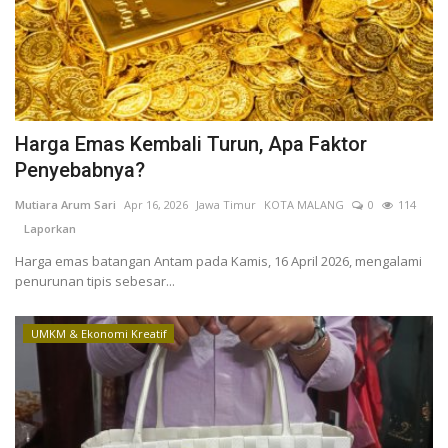
Kesehatan
Layanan Publik
Harga Emas Kembali Turun, Apa Faktor
Perempuan/Anak
Penyebabnya?
Mutiara Arum Sari
Apr 16, 2026
Jawa Timur
KOTA MALANG
0
114
Laporkan
Harga emas batangan Antam pada Kamis, 16 April 2026, mengalami
penurunan tipis sebesar...
UMKM & Ekonomi Kreatif