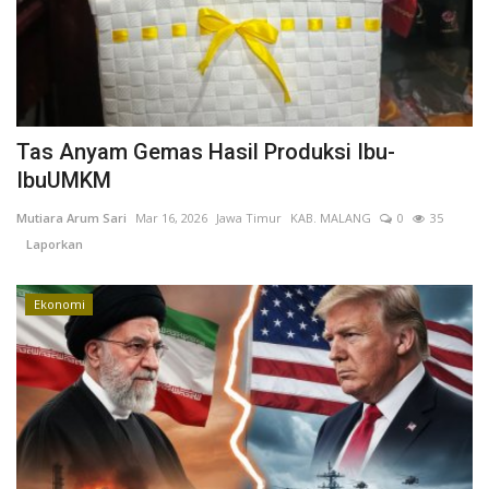
Tas Anyam Gemas Hasil Produksi Ibu-
IbuUMKM
Mutiara Arum Sari
Mar 16, 2026
Jawa Timur
KAB. MALANG
0
35
Laporkan
Ekonomi