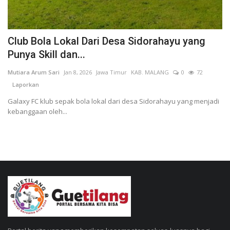
Club Bola Lokal Dari Desa Sidorahayu yang
Punya Skill dan...
Mutiara Arum Sari
Jan 8, 2026
Jawa Timur
KAB. MALANG
0
72
Laporkan
Galaxy FC klub sepak bola lokal dari desa Sidorahayu yang menjadi
kebanggaan oleh...