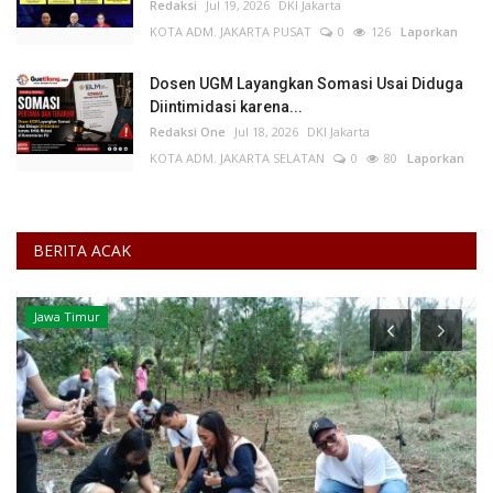
Redaksi
Jul 19, 2026
DKI Jakarta
KOTA ADM. JAKARTA PUSAT
0
126
Laporkan
Dosen UGM Layangkan Somasi Usai Diduga
Diintimidasi karena...
Redaksi One
Jul 18, 2026
DKI Jakarta
KOTA ADM. JAKARTA SELATAN
0
80
Laporkan
BERITA ACAK
Kesehatan