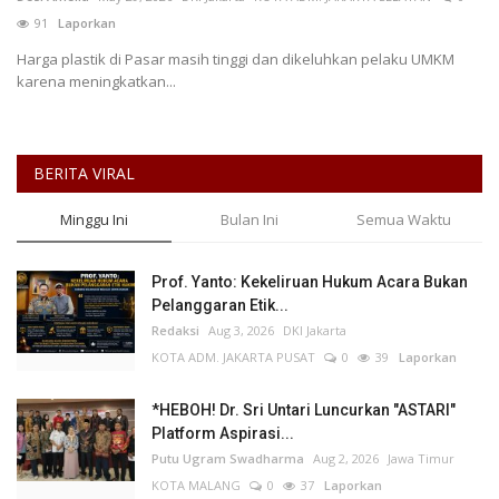
91
Laporkan
Keamanan
Harga plastik di Pasar masih tinggi dan dikeluhkan pelaku UMKM
karena meningkatkan...
Kejahatan
Cybers Event
BERITA VIRAL
UMKM & Ekonomi Kreatif
Minggu Ini
Bulan Ini
Semua Waktu
Pekerja Migran Indonesia
Prof. Yanto: Kekeliruan Hukum Acara Bukan
Pelanggaran Etik...
Ekonomi
Redaksi
Aug 3, 2026
DKI Jakarta
KOTA ADM. JAKARTA PUSAT
0
39
Laporkan
Pendidikan
*HEBOH! Dr. Sri Untari Luncurkan "ASTARI"
Platform Aspirasi...
Informasi Journalism
Putu Ugram Swadharma
Aug 2, 2026
Jawa Timur
KOTA MALANG
0
37
Laporkan
Olahraga