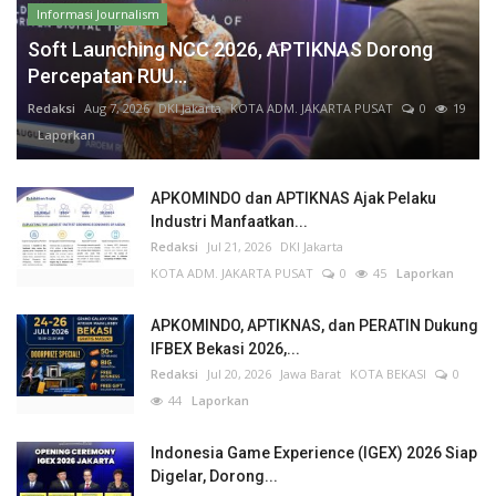
Informasi Journalism
Soft Launching NCC 2026, APTIKNAS Dorong
Percepatan RUU...
Redaksi
Aug 7, 2026
DKI Jakarta
KOTA ADM. JAKARTA PUSAT
0
19
Laporkan
APKOMINDO dan APTIKNAS Ajak Pelaku
Industri Manfaatkan...
Redaksi
Jul 21, 2026
DKI Jakarta
KOTA ADM. JAKARTA PUSAT
0
45
Laporkan
APKOMINDO, APTIKNAS, dan PERATIN Dukung
IFBEX Bekasi 2026,...
Redaksi
Jul 20, 2026
Jawa Barat
KOTA BEKASI
0
44
Laporkan
Indonesia Game Experience (IGEX) 2026 Siap
Digelar, Dorong...