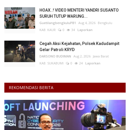
HOAX..! VIDEO MENTERI YANDRI SUSANTO
Kesehatan
SURUH TUTUP WARUNG...
GuetilangbengkuluPB1
Aug 4, 2026
Bengkulu
Layanan Publik
KAB. KAUR
0
34
Laporkan
Perempuan/Anak
Cegah Aksi Kejahatan, Polsek Kadudampit
Gelar Patroli KRYD
DARSONO BUDIMAN
Aug 2, 2026
Jawa Barat
KAB. SUKABUMI
0
24
Laporkan
REKOMENDASI BERITA