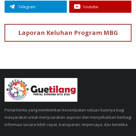
Telegram
Youtube
Laporan Keluhan
Program MBG
Portal berita yang memberikan kesempatan seluas-luasnya bagi
masyarakat untuk menyuarakan aspirasi dan menyebarkan berbagi
informasi secara lebih cepat, transparan, terpercaya, dan beretika.