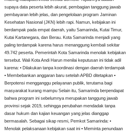
supaya data peserta lebih akurat, pembagian tanggung jawab
Keamanan
pembayaran lebih jelas, dan pengelolaan program Jaminan
Kesehatan Nasional (JKN) lebih rapi. Namun, kebijakan ini
Kejahatan
berdampak pada empat daerah, yaitu Samarinda, Kutai Timur,
Kutai Kartanegara, dan Berau. Kota Samarinda menjadi yang
Cybers Event
paling terdampak karena harus menanggung kembali sekitar
49.742 peserta. Pemerintah Kota Samarinda menolak kebijakan
UMKM & Ekonomi Kreatif
tersebut. Wali Kota Andi Harun menilai keputusan ini tidak adil
karena: • Dilakukan tanpa koordinasi dengan daerah terdampak
Pekerja Migran Indonesia
• Membebankan anggaran baru setelah APBD ditetapkan •
Berpotensi mengganggu pelayanan publik, terutama bagi
Ekonomi
masyarakat kurang mampu Selain itu, Samarinda berpendapat
bahwa program ini sebelumnya merupakan tanggung jawab
Pendidikan
provinsi sejak 2019, sehingga perubahan mendadak tanpa
dasar hukum dan kajian keuangan yang jelas dianggap
Informasi Journalism
bermasalah. Sebagai sikap resmi, Pemkot Samarinda: •
Menolak pelaksanaan kebijakan saat ini • Meminta penundaan
Olahraga