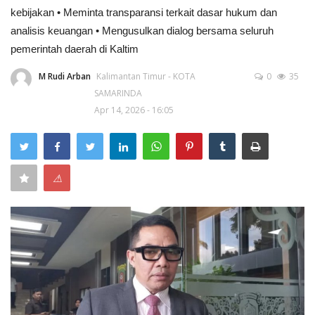
kebijakan • Meminta transparansi terkait dasar hukum dan
analisis keuangan • Mengusulkan dialog bersama seluruh
Kesehatan
pemerintah daerah di Kaltim
Layanan Publik
M Rudi Arban
Kalimantan Timur - KOTA
0
35
SAMARINDA
Perempuan/Anak
Apr 14, 2026 - 16:05
⚠