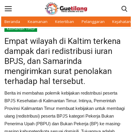
Beranda
Keamanan
Ketertiban
Pelanggaran
Kejahatan
Kalimantan Timur
Masuk
Daftar
Empat wilayah di Kaltim terkena
dampak dari redistribusi iuran
Beranda
BPJS, dan Samarinda
Daerah
mengirimkan surat penolakan
terhadap hal tersebut.
Makan Bergizi
Berita ini membahas polemik kebijakan redistribusi peserta
Warkop Digital
BPJS Kesehatan di Kalimantan Timur. Intinya, Pemerintah
Provinsi Kalimantan Timur membuat kebijakan untuk membagi
Pelanggaran
ulang (redistribusi) peserta BPJS kategori Pekerja Bukan
Penerima Upah (PBPU) dan Bukan Pekerja (BP) ke masing-
Ketertiban
masing kabupaten/kota sesuai domisili. Tujuannya adalah