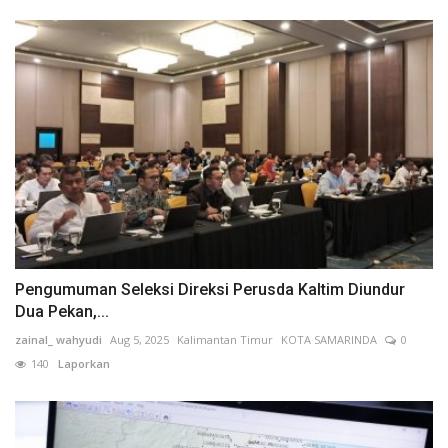
Pengumuman Seleksi Direksi Perusda Kaltim Diundur
Dua Pekan,...
zainal_ wahyudi
Aug 5, 2025
Kalimantan Timur
KOTA SAMARINDA
0
140
Laporkan