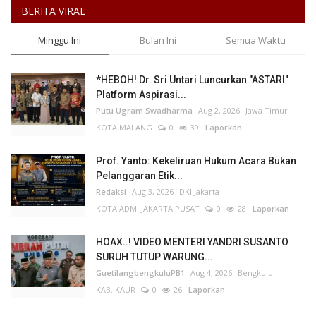
BERITA VIRAL
Minggu Ini
Bulan Ini
Semua Waktu
*HEBOH! Dr. Sri Untari Luncurkan "ASTARI"
Platform Aspirasi...
Putu Ugram Swadharma
Aug 2, 2026
Jawa Timur
KOTA MALANG
0
39
Laporkan
Prof. Yanto: Kekeliruan Hukum Acara Bukan
Pelanggaran Etik...
Redaksi
Aug 3, 2026
DKI Jakarta
KOTA ADM. JAKARTA PUSAT
0
28
Laporkan
HOAX..! VIDEO MENTERI YANDRI SUSANTO
SURUH TUTUP WARUNG...
GuetilangbengkuluPB1
Aug 4, 2026
Bengkulu
KAB. KAUR
0
26
Laporkan