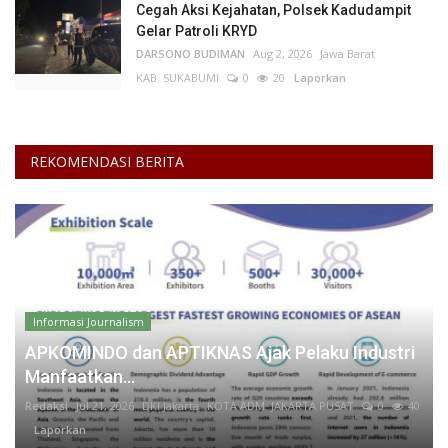
Cegah Aksi Kejahatan, Polsek Kadudampit
Gelar Patroli KRYD
DARSONO BUDIMAN
Aug 2, 2026
Jawa Barat
KAB. SUKABUMI
0
20
Laporkan
REKOMENDASI BERITA
Informasi Journalism
APKOMINDO dan APTIKNAS Ajak Pelaku Industri
Manfaatkan...
Redaksi
Jul 21, 2026
DKI Jakarta
KOTA ADM. JAKARTA PUSAT
0
40
Laporkan