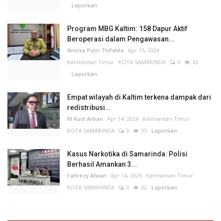
Laporkan
Program MBG Kaltim: 158 Dapur Aktif
Beroperasi dalam Pengawasan...
Annisa Putri Thifalda
Apr 15, 2026
Kalimantan Timur
KOTA SAMARINDA
0
63
Laporkan
Empat wilayah di Kaltim terkena dampak dari
redistribusi...
M Rudi Arban
Apr 14, 2026
Kalimantan Timur
KOTA SAMARINDA
0
35
Laporkan
Kasus Narkotika di Samarinda: Polisi
Berhasil Amankan 3...
Fahrezy Alwan
Apr 14, 2026
Kalimantan Timur
KOTA SAMARINDA
0
62
Laporkan