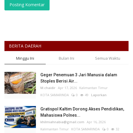
Posting Komentar
BERITA DAERAH
Minggu Ini
Bulan Ini
Semua Waktu
Geger Penemuan 3 Jari Manusia dalam
Stoples Berisi Air...
M.chaidir
Apr 17, 2026
Kalimantan Timur
KOTA SAMARINDA
0
49
Laporkan
Gratispol Kaltim Dorong Akses Pendidikan,
Mahasiswa Polnes...
khilmiahnabia@gmail.com
Apr 16, 2026
Kalimantan Timur
KOTA SAMARINDA
0
32