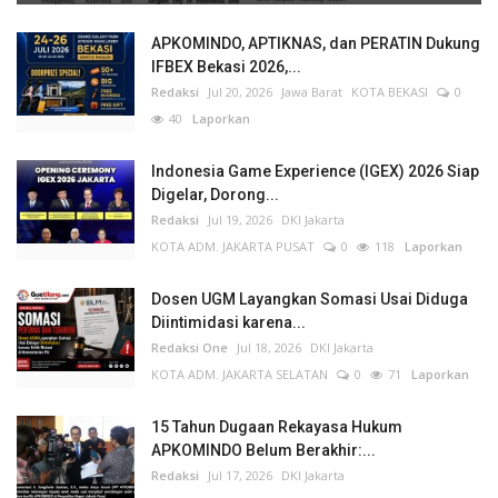
APKOMINDO, APTIKNAS, dan PERATIN Dukung
IFBEX Bekasi 2026,...
Redaksi
Jul 20, 2026
Jawa Barat
KOTA BEKASI
0
40
Laporkan
Indonesia Game Experience (IGEX) 2026 Siap
Digelar, Dorong...
Redaksi
Jul 19, 2026
DKI Jakarta
KOTA ADM. JAKARTA PUSAT
0
118
Laporkan
Dosen UGM Layangkan Somasi Usai Diduga
Diintimidasi karena...
Redaksi One
Jul 18, 2026
DKI Jakarta
KOTA ADM. JAKARTA SELATAN
0
71
Laporkan
15 Tahun Dugaan Rekayasa Hukum
APKOMINDO Belum Berakhir:...
Redaksi
Jul 17, 2026
DKI Jakarta