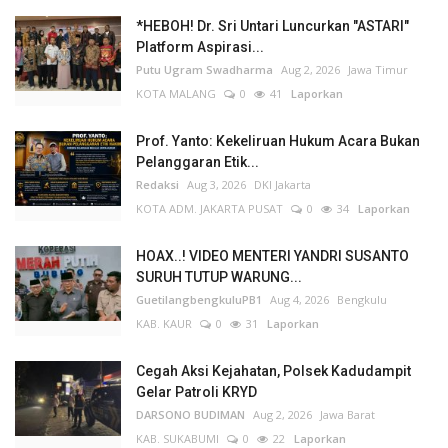
*HEBOH! Dr. Sri Untari Luncurkan "ASTARI"
Platform Aspirasi...
Putu Ugram Swadharma
Aug 2, 2026
Jawa Timur
KOTA MALANG
0
41
Laporkan
Prof. Yanto: Kekeliruan Hukum Acara Bukan
Pelanggaran Etik...
Redaksi
Aug 3, 2026
DKI Jakarta
KOTA ADM. JAKARTA PUSAT
0
34
Laporkan
HOAX..! VIDEO MENTERI YANDRI SUSANTO
SURUH TUTUP WARUNG...
GuetilangbengkuluPB1
Aug 4, 2026
Bengkulu
KAB. KAUR
0
31
Laporkan
Cegah Aksi Kejahatan, Polsek Kadudampit
Gelar Patroli KRYD
DARSONO BUDIMAN
Aug 2, 2026
Jawa Barat
KAB. SUKABUMI
0
22
Laporkan