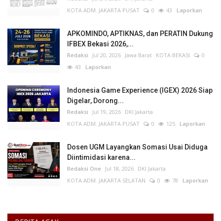
KOTA ADM. JAKARTA PUSAT
0
43
Laporkan
APKOMINDO, APTIKNAS, dan PERATIN Dukung
IFBEX Bekasi 2026,...
Redaksi
Jul 20, 2026
Jawa Barat
KOTA BEKASI
0
43
Laporkan
Indonesia Game Experience (IGEX) 2026 Siap
Digelar, Dorong...
Redaksi
Jul 19, 2026
DKI Jakarta
KOTA ADM. JAKARTA PUSAT
0
125
Laporkan
Dosen UGM Layangkan Somasi Usai Diduga
Diintimidasi karena...
Redaksi One
Jul 18, 2026
DKI Jakarta
KOTA ADM. JAKARTA SELATAN
0
78
Laporkan