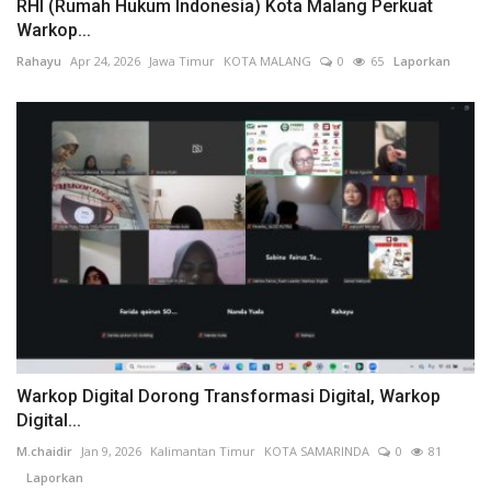
RHI (Rumah Hukum Indonesia) Kota Malang Perkuat
Warkop...
Rahayu
Apr 24, 2026
Jawa Timur
KOTA MALANG
0
65
Laporkan
Warkop Digital Dorong Transformasi Digital, Warkop
Digital...
M.chaidir
Jan 9, 2026
Kalimantan Timur
KOTA SAMARINDA
0
81
Laporkan