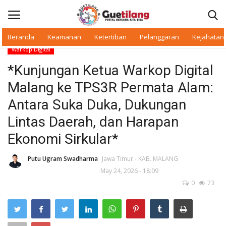
Beranda
Keamanan
Ketertiban
Pelanggaran
Kejahatan
Warkop Digital
Masuk
Daftar
*Kunjungan Ketua Warkop Digital
Malang ke TPS3R Permata Alam:
Beranda
Antara Suka Duka, Dukungan
Daerah
Lintas Daerah, dan Harapan
Ekonomi Sirkular*
Makan Bergizi
Putu Ugram Swadharma
Jawa Timur - KAB. MALANG
Warkop Digital
May 24, 2026 - 18:09
0
73
Pelanggaran
Ketertiban