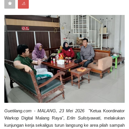
⚠
Keamanan
Kejahatan
Cybers Event
UMKM & Ekonomi Kreatif
Pekerja Migran Indonesia
Ekonomi
Pendidikan
Guetilang.com - MALANG, 23 Mei 2026
"Ketua Koordinator
Informasi Journalism
Warkop Digital Malang Raya",
Erlin Sulistyawati
, melakukan
kunjungan kerja sekaligus turun langsung ke area pilah sampah
Olahraga