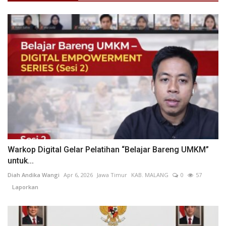
Warkop Digital Gelar Pelatihan “Belajar Bareng UMKM”
untuk...
Diah Andika Wangi
Apr 6, 2026
Jawa Timur
KAB. MALANG
0
57
Laporkan