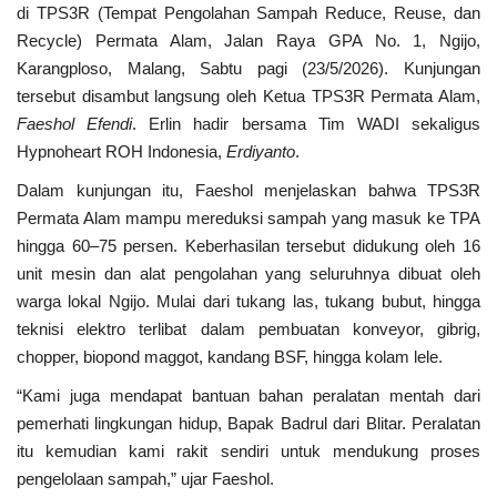
di TPS3R (Tempat Pengolahan Sampah Reduce, Reuse, dan
Recycle) Permata Alam, Jalan Raya GPA No. 1, Ngijo,
Kesehatan
Karangploso, Malang, Sabtu pagi (23/5/2026). Kunjungan
tersebut disambut langsung oleh Ketua TPS3R Permata Alam,
Layanan Publik
Faeshol Efendi
. Erlin hadir bersama Tim WADI sekaligus
Hypnoheart ROH Indonesia,
Erdiyanto
.
Perempuan/Anak
Dalam kunjungan itu, Faeshol menjelaskan bahwa TPS3R
Permata Alam mampu mereduksi sampah yang masuk ke TPA
hingga 60–75 persen. Keberhasilan tersebut didukung oleh 16
unit mesin dan alat pengolahan yang seluruhnya dibuat oleh
warga lokal Ngijo. Mulai dari tukang las, tukang bubut, hingga
teknisi elektro terlibat dalam pembuatan konveyor, gibrig,
chopper, biopond maggot, kandang BSF, hingga kolam lele.
“Kami juga mendapat bantuan bahan peralatan mentah dari
pemerhati lingkungan hidup, Bapak Badrul dari Blitar. Peralatan
itu kemudian kami rakit sendiri untuk mendukung proses
pengelolaan sampah,” ujar Faeshol.