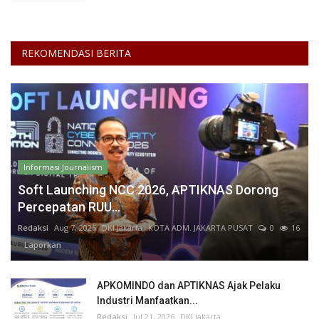
REKOMENDASI BERITA
Informasi Journalism
Soft Launching NCC 2026, APTIKNAS Dorong
Percepatan RUU...
Redaksi
Aug 7, 2026
DKI Jakarta
KOTA ADM. JAKARTA PUSAT
0
16
Laporkan
APKOMINDO dan APTIKNAS Ajak Pelaku
Industri Manfaatkan...
Redaksi
Jul 21, 2026
DKI Jakarta