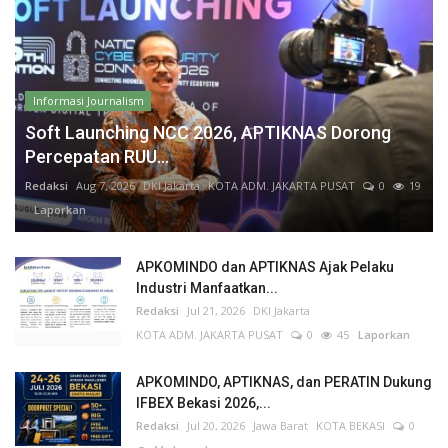
Informasi Journalism
Soft Launching NCC 2026, APTIKNAS Dorong
Percepatan RUU...
Redaksi
Aug 7, 2026
DKI Jakarta
KOTA ADM. JAKARTA PUSAT
0
19
Laporkan
APKOMINDO dan APTIKNAS Ajak Pelaku
Industri Manfaatkan...
Redaksi
Jul 21, 2026
DKI Jakarta
KOTA ADM. JAKARTA PUSAT
0
45
Laporkan
APKOMINDO, APTIKNAS, dan PERATIN Dukung
IFBEX Bekasi 2026,...
Redaksi
Jul 20, 2026
Jawa Barat
KOTA BEKASI
0