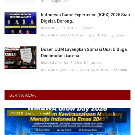
44
Laporkan
Indonesia Game Experience (IGEX) 2026 Siap
Digelar, Dorong...
Redaksi
Jul 19, 2026
DKI Jakarta
KOTA ADM. JAKARTA PUSAT
0
126
Laporkan
Dosen UGM Layangkan Somasi Usai Diduga
Diintimidasi karena...
Redaksi One
Jul 18, 2026
DKI Jakarta
KOTA ADM. JAKARTA SELATAN
0
80
Laporkan
BERITA ACAK
Layanan Publik