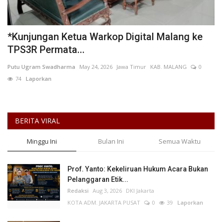
Keamanan
*Kunjungan Ketua Warkop Digital Malang ke
Kejahatan
TPS3R Permata...
Putu Ugram Swadharma
May 24, 2026
Jawa Timur
KAB. MALANG
0
Cybers Event
74
Laporkan
UMKM & Ekonomi Kreatif
Pekerja Migran Indonesia
BERITA VIRAL
Minggu Ini
Bulan Ini
Semua Waktu
Ekonomi
Pendidikan
Prof. Yanto: Kekeliruan Hukum Acara Bukan
Pelanggaran Etik...
Redaksi
Aug 3, 2026
DKI Jakarta
Informasi Journalism
KOTA ADM. JAKARTA PUSAT
0
39
Laporkan
Olahraga