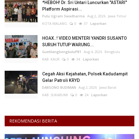
*HEBOH! Dr. Sri Untari Luncurkan "ASTARI"
Platform Aspirasi...
Kesehatan
Putu Ugram Swadharma
Aug 2, 2026
Jawa Timur
KOTA MALANG
0
37
Laporkan
Layanan Publik
HOAX..! VIDEO MENTERI YANDRI SUSANTO
SURUH TUTUP WARUNG...
Perempuan/Anak
GuetilangbengkuluPB1
Aug 4, 2026
Bengkulu
KAB. KAUR
0
34
Laporkan
Cegah Aksi Kejahatan, Polsek Kadudampit
Gelar Patroli KRYD
DARSONO BUDIMAN
Aug 2, 2026
Jawa Barat
KAB. SUKABUMI
0
24
Laporkan
REKOMENDASI BERITA