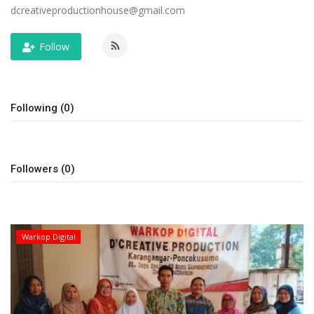
dcreativeproductionhouse@gmail.com
Keamanan
Follow
Kejahatan
Cybers Event
Following (0)
UMKM & Ekonomi Kreatif
Pekerja Migran Indonesia
Followers (0)
Ekonomi
Warkop Digital
Pendidikan
Informasi Journalism
Olahraga