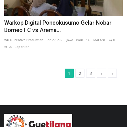
Warkop Digital Poncokusumo Gelar Nobar
Borneo FC vs Arema...
WD DCreative Production
Feb 27, 2026
Jawa Timur
KAB. MALANG
0
70
Laporkan
1
2
3
›
»