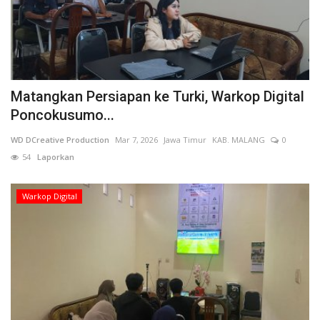
Matangkan Persiapan ke Turki, Warkop Digital
Poncokusumo...
WD DCreative Production
Mar 7, 2026
Jawa Timur
KAB. MALANG
0
54
Laporkan
Warkop Digital