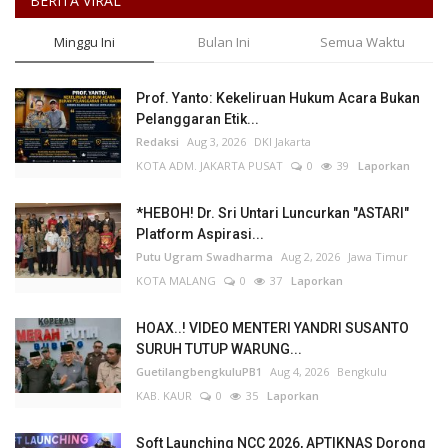
BERITA VIRAL
Minggu Ini
Bulan Ini
Semua Waktu
Prof. Yanto: Kekeliruan Hukum Acara Bukan
Pelanggaran Etik...
Redaksi
Aug 3, 2026
DKI Jakarta
KOTA ADM. JAKARTA PUSAT
0
39
Laporkan
*HEBOH! Dr. Sri Untari Luncurkan "ASTARI"
Platform Aspirasi...
Putu Ugram Swadharma
Aug 2, 2026
Jawa Timur
KOTA MALANG
0
37
Laporkan
HOAX..! VIDEO MENTERI YANDRI SUSANTO
SURUH TUTUP WARUNG...
GuetilangbengkuluPB1
Aug 4, 2026
Bengkulu
KAB. KAUR
0
35
Laporkan
Soft Launching NCC 2026, APTIKNAS Dorong