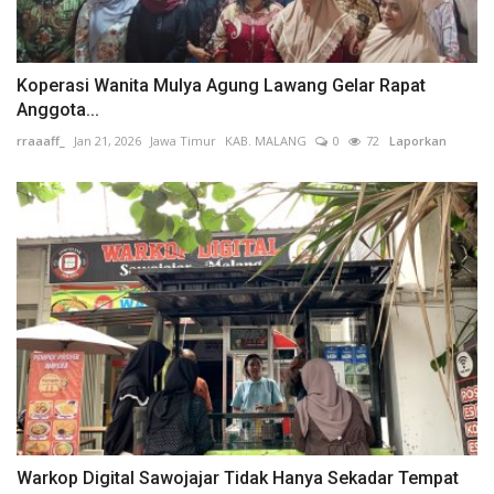
Koperasi Wanita Mulya Agung Lawang Gelar Rapat
Anggota...
rraaaff_
Jan 21, 2026
Jawa Timur
KAB. MALANG
0
72
Laporkan
Warkop Digital Sawojajar Tidak Hanya Sekadar Tempat