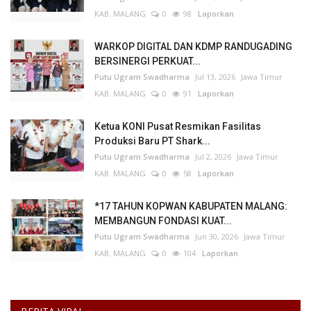
KAB. MALANG
0
98
Laporkan
WARKOP DIGITAL DAN KDMP RANDUGADING
BERSINERGI PERKUAT...
Putu Ugram Swadharma
Jul 13, 2026
Jawa Timur
KAB. MALANG
0
91
Laporkan
Ketua KONI Pusat Resmikan Fasilitas
Produksi Baru PT Shark...
Putu Ugram Swadharma
Jul 2, 2026
Jawa Timur
KAB. MALANG
0
58
Laporkan
*17 TAHUN KOPWAN KABUPATEN MALANG:
MEMBANGUN FONDASI KUAT...
Putu Ugram Swadharma
Jun 30, 2026
Jawa Timur
KAB. MALANG
0
104
Laporkan