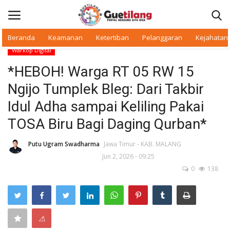
Beranda
Keamanan
Ketertiban
Pelanggaran
Kejahatan
Warkop Digital
Masuk
Daftar
*HEBOH! Warga RT 05 RW 15
Ngijo Tumplek Bleg: Dari Takbir
Beranda
Idul Adha sampai Keliling Pakai
Daerah
TOSA Biru Bagi Daging Qurban*
Makan Bergizi
Putu Ugram Swadharma
Jawa Timur - KAB. MALANG
Jun 2, 2026 - 09:25
0
138
Warkop Digital
Pelanggaran
⚠
Ketertiban