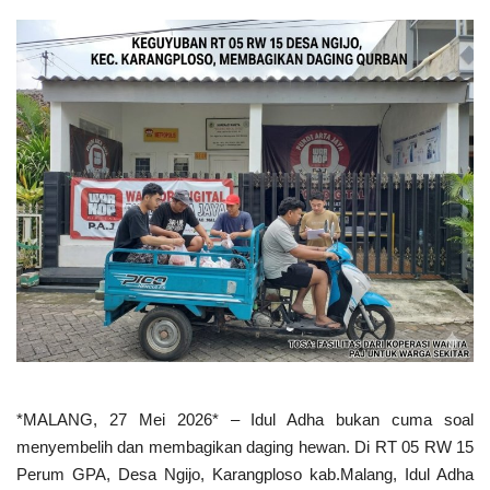
Keamanan
Kejahatan
Cybers Event
UMKM & Ekonomi Kreatif
Pekerja Migran Indonesia
Ekonomi
Pendidikan
*MALANG, 27 Mei 2026* – Idul Adha bukan cuma soal
Informasi Journalism
menyembelih dan membagikan daging hewan. Di RT 05 RW 15
Perum GPA, Desa Ngijo, Karangploso kab.Malang, Idul Adha
Olahraga