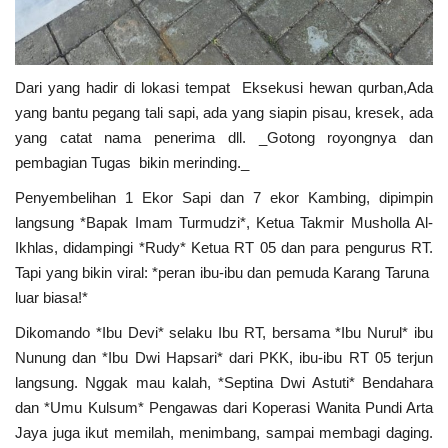
Dari yang hadir di lokasi tempat Eksekusi hewan qurban,Ada
yang bantu pegang tali sapi, ada yang siapin pisau, kresek, ada
yang catat nama penerima dll. _Gotong royongnya dan
pembagian Tugas bikin merinding._
Penyembelihan 1 Ekor Sapi dan 7 ekor Kambing, dipimpin
langsung *Bapak Imam Turmudzi*, Ketua Takmir Musholla Al-
Ikhlas, didampingi *Rudy* Ketua RT 05 dan para pengurus RT.
Tapi yang bikin viral: *peran ibu-ibu dan pemuda Karang Taruna
luar biasa!*
Dikomando *Ibu Devi* selaku Ibu RT, bersama *Ibu Nurul* ibu
Nunung dan *Ibu Dwi Hapsari* dari PKK, ibu-ibu RT 05 terjun
langsung. Nggak mau kalah, *Septina Dwi Astuti* Bendahara
dan *Umu Kulsum* Pengawas dari Koperasi Wanita Pundi Arta
Jaya juga ikut memilah, menimbang, sampai membagi daging.