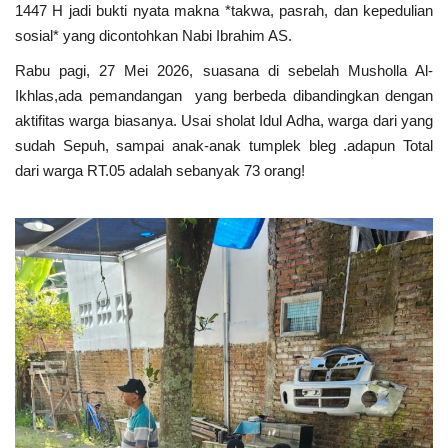
1447 H jadi bukti nyata makna *takwa, pasrah, dan kepedulian
sosial* yang dicontohkan Nabi Ibrahim AS.
Kesehatan
Rabu pagi, 27 Mei 2026, suasana di sebelah Musholla Al-
Layanan Publik
Ikhlas,ada pemandangan yang berbeda dibandingkan dengan
aktifitas warga biasanya. Usai sholat Idul Adha, warga dari yang
sudah Sepuh, sampai anak-anak tumplek bleg .adapun Total
Perempuan/Anak
dari warga RT.05 adalah sebanyak 73 orang!