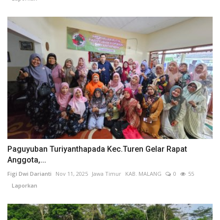
Paguyuban Turiyanthapada Kec.Turen Gelar Rapat
Anggota,...
Figi Dwi Darianti
Nov 11, 2025
Jawa Timur
KAB. MALANG
0
55
Laporkan