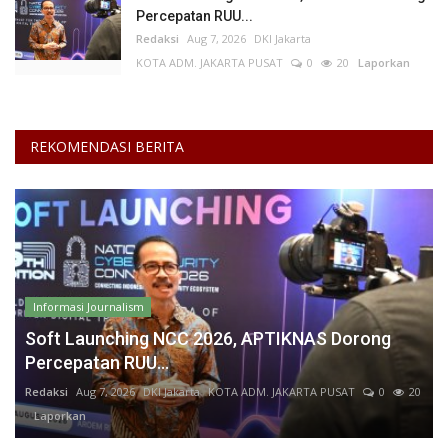
Percepatan RUU...
Redaksi
Aug 7, 2026
DKI Jakarta
KOTA ADM. JAKARTA PUSAT
0
20
Laporkan
REKOMENDASI BERITA
Informasi Journalism
Soft Launching NCC 2026, APTIKNAS Dorong
Percepatan RUU...
Redaksi
Aug 7, 2026
DKI Jakarta
KOTA ADM. JAKARTA PUSAT
0
20
Laporkan