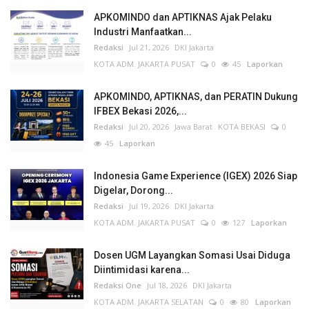
APKOMINDO dan APTIKNAS Ajak Pelaku
Industri Manfaatkan...
Redaksi
Jul 21, 2026
DKI Jakarta
KOTA ADM. JAKARTA PUSAT
0
45
Laporkan
APKOMINDO, APTIKNAS, dan PERATIN Dukung
IFBEX Bekasi 2026,...
Redaksi
Jul 20, 2026
Jawa Barat
KOTA BEKASI
0
45
Laporkan
Indonesia Game Experience (IGEX) 2026 Siap
Digelar, Dorong...
Redaksi
Jul 19, 2026
DKI Jakarta
KOTA ADM. JAKARTA PUSAT
0
127
Laporkan
Dosen UGM Layangkan Somasi Usai Diduga
Diintimidasi karena...
Redaksi One
Jul 18, 2026
DKI Jakarta
KOTA ADM. JAKARTA SELATAN
0
80
Laporkan