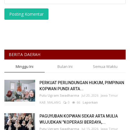
Posting Komentar
BERITA DAERAH
Minggu Ini
Bulan Ini
Semua Waktu
PERKUAT PERLINDUNGAN HUKUM, PIMPINAN
KOPWAN PUNDI ARTA...
Putu Ugram Swadharma
Jul 20, 2026
Jawa Timur
KAB. MALANG
0
66
Laporkan
PAGUYUBAN KOPWAN SEKAR ARTA MULIA
WUJUDKAN "KOPERASI BERDAYA,...
Putu Ugram Swadharma
Jul 15, 2026
Jawa Timur