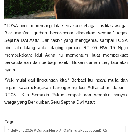
“TOSA biru ini memang kita sediakan sebagai fasilitas warga.
Biar manfaat qurban benar-benar dirasakan semua,” tegas
Septina Dwi Astuti.Dari takbir yang menggema, sampai TOSA
biru lalu lalang antar daging qurban, RT 05 RW 15 Ngijo
membuktikan: Idul Adha itu momentum buat memperkuat
persaudaraan dan berbagi rezeki. Bukan cuma ritual, tapi aksi
nyata.
*Yuk mulai dari lingkungan kita:* Berbagi itu indah, mulia dan
ringan kalau dikerjakan bareng.Smg Idul Adha tahun depan ,
RT.05 Kita Semakin Rukun,kompak dan semakin banyak
warga yang Ber qurban,Seru Septina Dwi Astuti.
Tags:
#IdulAdha2026 #QurbanNgijo #TOSABiru #KeguyubanRT05