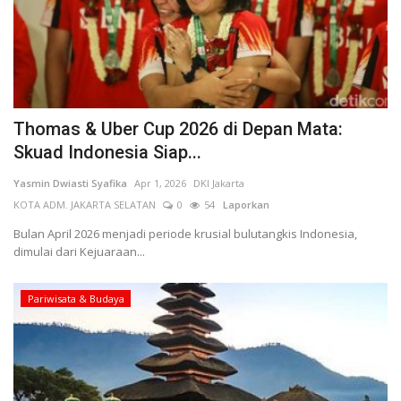
Kesehatan
Layanan Publik
Thomas & Uber Cup 2026 di Depan Mata:
Perempuan/Anak
Skuad Indonesia Siap...
Yasmin Dwiasti Syafika
Apr 1, 2026
DKI Jakarta
KOTA ADM. JAKARTA SELATAN
0
54
Laporkan
Bulan April 2026 menjadi periode krusial bulutangkis Indonesia,
dimulai dari Kejuaraan...
Pariwisata & Budaya