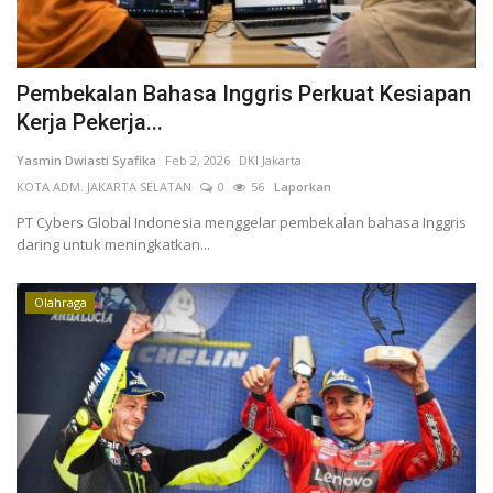
Pembekalan Bahasa Inggris Perkuat Kesiapan
Kerja Pekerja...
Yasmin Dwiasti Syafika
Feb 2, 2026
DKI Jakarta
KOTA ADM. JAKARTA SELATAN
0
56
Laporkan
PT Cybers Global Indonesia menggelar pembekalan bahasa Inggris
daring untuk meningkatkan...
Olahraga