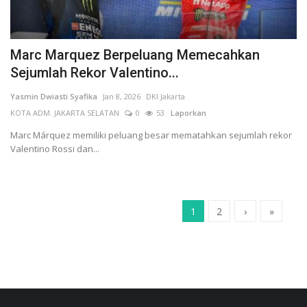
Marc Marquez Berpeluang Memecahkan
Sejumlah Rekor Valentino...
Yasmin Dwiasti Syafika
Jan 8, 2026
DKI Jakarta
KOTA ADM. JAKARTA SELATAN
0
53
Laporkan
Marc Márquez memiliki peluang besar mematahkan sejumlah rekor
Valentino Rossi dan...
1
2
›
»