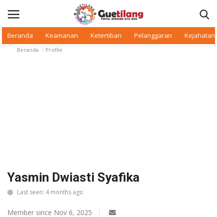
Beranda
Keamanan
Ketertiban
Pelanggaran
Kejahatan
Beranda
Profile
Masuk
Daftar
Beranda
Daerah
Makan Bergizi
Warkop Digital
Yasmin Dwiasti Syafika
Pelanggaran
Last seen: 4 months ago
Ketertiban
Member since Nov 6, 2025