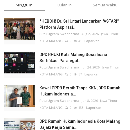
Minggu Ini
Bulan Ini
Semua Waktu
*HEBOH! Dr. Sri Untari Luncurkan "ASTARI"
Platform Aspirasi...
Putu Ugram Swadharma
Aug 2, 2026
Jawa Timur
KOTA MALANG
0
41
Laporkan
DPD RHUKI Kota Malang Sosialisasi
Sertifikasi Paralegal...
Putu Ugram Swadharma
Jun 24, 2026
Jawa Timur
KOTA MALANG
0
57
Laporkan
Kawal PPDB Bersih Tanpa KKN, DPD Rumah
Hukum Indonesia...
Putu Ugram Swadharma
Jun 8, 2026
Jawa Timur
KOTA MALANG
0
133
Laporkan
DPD Rumah Hukum Indonesia Kota Malang
Jajaki Kerja Sama...