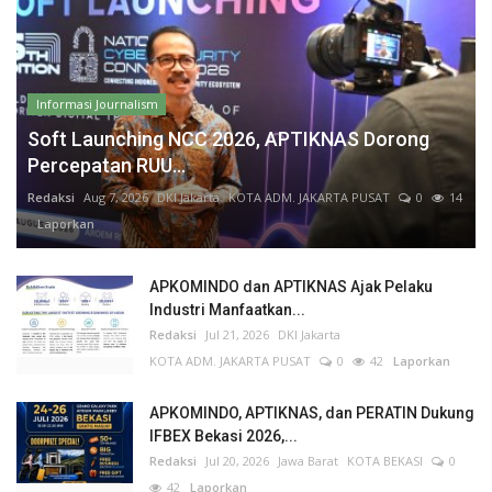
Informasi Journalism
Soft Launching NCC 2026, APTIKNAS Dorong
Percepatan RUU...
Redaksi
Aug 7, 2026
DKI Jakarta
KOTA ADM. JAKARTA PUSAT
0
14
Laporkan
APKOMINDO dan APTIKNAS Ajak Pelaku
Industri Manfaatkan...
Redaksi
Jul 21, 2026
DKI Jakarta
KOTA ADM. JAKARTA PUSAT
0
42
Laporkan
APKOMINDO, APTIKNAS, dan PERATIN Dukung
IFBEX Bekasi 2026,...
Redaksi
Jul 20, 2026
Jawa Barat
KOTA BEKASI
0
42
Laporkan