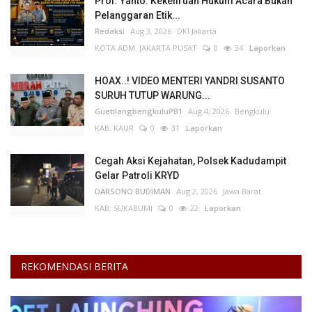
Prof. Yanto: Kekeliruan Hukum Acara Bukan
Pelanggaran Etik...
Redaksi
Aug 3, 2026
DKI Jakarta
KOTA ADM. JAKARTA PUSAT
0
34
Laporkan
HOAX..! VIDEO MENTERI YANDRI SUSANTO
SURUH TUTUP WARUNG...
GuetilangbengkuluPB1
Aug 4, 2026
Bengkulu
KAB. KAUR
0
31
Laporkan
Cegah Aksi Kejahatan, Polsek Kadudampit
Gelar Patroli KRYD
DARSONO BUDIMAN
Aug 2, 2026
Jawa Barat
KAB. SUKABUMI
0
22
Laporkan
REKOMENDASI BERITA