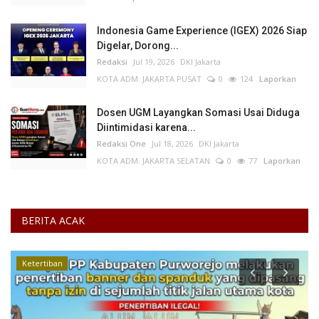
Indonesia Game Experience (IGEX) 2026 Siap
Digelar, Dorong...
Redaksi
Jul 19, 2026
DKI Jakarta
KOTA ADM. JAKARTA PUSAT
0
124
Laporkan
Dosen UGM Layangkan Somasi Usai Diduga
Diintimidasi karena...
Redaksi One
Jul 18, 2026
DKI Jakarta
KOTA ADM. JAKARTA SELATAN
0
77
Laporkan
BERITA ACAK
Ketertiban