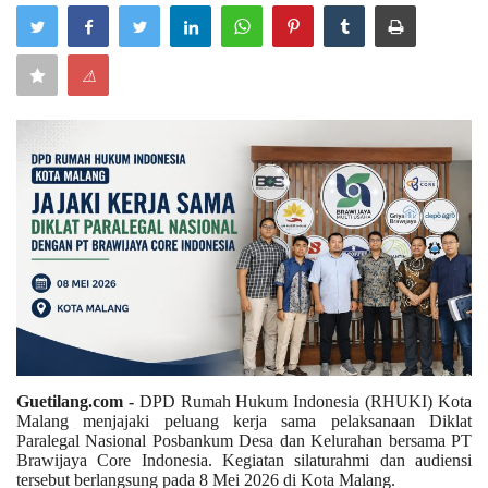
Keamanan
⚠
Kejahatan
Cybers Event
UMKM & Ekonomi Kreatif
Pekerja Migran Indonesia
Ekonomi
Pendidikan
Guetilang.com -
DPD Rumah Hukum Indonesia (RHUKI) Kota
Malang menjajaki peluang kerja sama pelaksanaan Diklat
Informasi Journalism
Paralegal Nasional Posbankum Desa dan Kelurahan bersama PT
Brawijaya Core Indonesia. Kegiatan silaturahmi dan audiensi
tersebut berlangsung pada 8 Mei 2026 di Kota Malang.
Olahraga