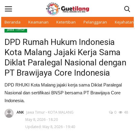
Beranda
Keamanan
Ketertiban
Pelanggaran
Kejahatan
Jawa Timur
Masuk
Daftar
DPD Rumah Hukum Indonesia
Kota Malang Jajaki Kerja Sama
Beranda
Diklat Paralegal Nasional dengan
Daerah
PT Brawijaya Core Indonesia
Makan Bergizi
DPD RHUKI Kota Malang jajaki kerja sama Diklat Paralegal
Nasional dan sertifikasi BNSP bersama PT Brawijaya Core
Warkop Digital
Indonesia.
ANK
Jawa Timur - KOTA MALANG
0
48
Pelanggaran
May 8, 2026 - 18:20
Updated: May 8, 2026 - 19:40
Ketertiban