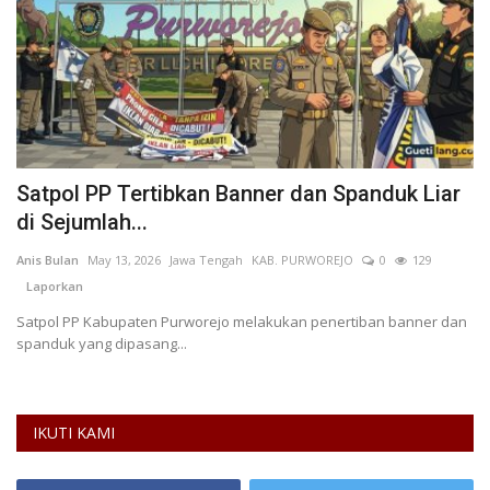
Satpol PP Tertibkan Banner dan Spanduk Liar
R
di Sejumlah...
M
Anis Bulan
May 13, 2026
Jawa Tengah
KAB. PURWOREJO
0
129
Ro
Laporkan
Satpol PP Kabupaten Purworejo melakukan penertiban banner dan
Ka
spanduk yang dipasang...
ek
IKUTI KAMI