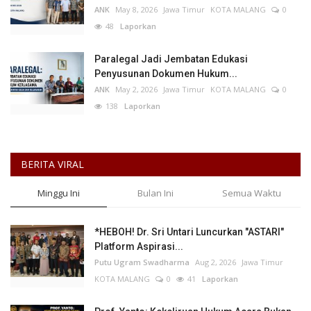
ANK
May 8, 2026
Jawa Timur
KOTA MALANG
0
48
Laporkan
Paralegal Jadi Jembatan Edukasi
Penyusunan Dokumen Hukum...
ANK
May 2, 2026
Jawa Timur
KOTA MALANG
0
138
Laporkan
BERITA VIRAL
Minggu Ini
Bulan Ini
Semua Waktu
*HEBOH! Dr. Sri Untari Luncurkan "ASTARI"
Platform Aspirasi...
Putu Ugram Swadharma
Aug 2, 2026
Jawa Timur
KOTA MALANG
0
41
Laporkan