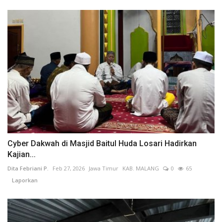
Cyber Dakwah di Masjid Baitul Huda Losari Hadirkan
Kajian...
Dita Febriani P.
Feb 27, 2026
Jawa Timur
KAB. MALANG
0
65
Laporkan