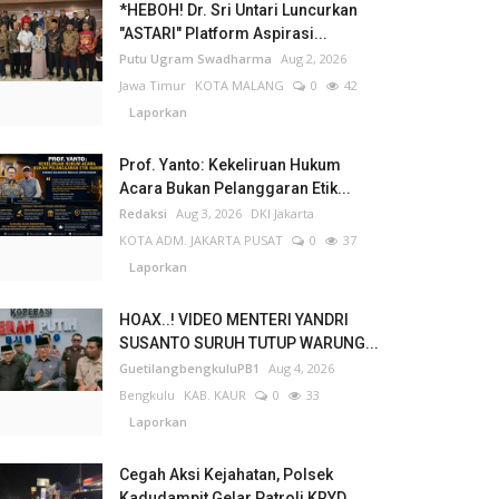
*HEBOH! Dr. Sri Untari Luncurkan
"ASTARI" Platform Aspirasi...
Putu Ugram Swadharma
Aug 2, 2026
Jawa Timur
KOTA MALANG
0
42
Laporkan
Prof. Yanto: Kekeliruan Hukum
Acara Bukan Pelanggaran Etik...
Redaksi
Aug 3, 2026
DKI Jakarta
KOTA ADM. JAKARTA PUSAT
0
37
Laporkan
HOAX..! VIDEO MENTERI YANDRI
SUSANTO SURUH TUTUP WARUNG...
GuetilangbengkuluPB1
Aug 4, 2026
Bengkulu
KAB. KAUR
0
33
Laporkan
Cegah Aksi Kejahatan, Polsek
Kadudampit Gelar Patroli KRYD