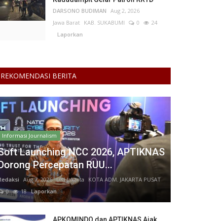
DARSONO BUDIMAN
Aug 2, 2026
Jawa Barat
KAB. SUKABUMI
0
24
Laporkan
REKOMENDASI BERITA
Informasi Journalism
Soft Launching NCC 2026, APTIKNAS
Dorong Percepatan RUU...
Redaksi
Aug 7, 2026
DKI Jakarta
KOTA ADM. JAKARTA PUSAT
0
18
Laporkan
APKOMINDO dan APTIKNAS Ajak