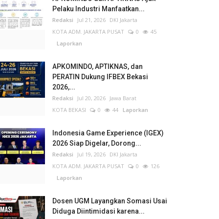
Pelaku Industri Manfaatkan...
Redaksi
Jul 21, 2026
DKI Jakarta
KOTA ADM. JAKARTA PUSAT
0
45
Laporkan
APKOMINDO, APTIKNAS, dan
PERATIN Dukung IFBEX Bekasi
2026,...
Redaksi
Jul 20, 2026
Jawa Barat
KOTA BEKASI
0
44
Laporkan
Indonesia Game Experience (IGEX)
2026 Siap Digelar, Dorong...
Redaksi
Jul 19, 2026
DKI Jakarta
KOTA ADM. JAKARTA PUSAT
0
126
Laporkan
Dosen UGM Layangkan Somasi Usai
Diduga Diintimidasi karena...