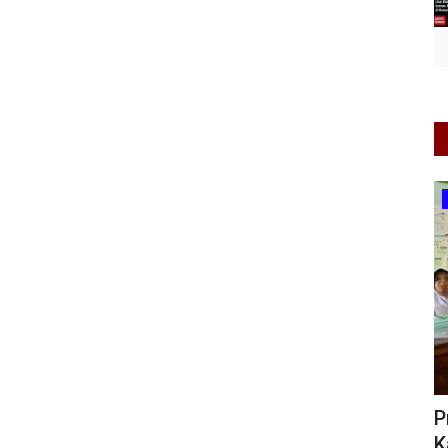
Makan Bergizi
ora Drum
Program Makan Bergizi Gratis di
S
Kalimantan Barat Terus...
P