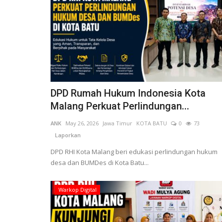
DPD Rumah Hukum Indonesia Kota
Malang Perkuat Perlindungan...
ANK
May 26, 2026
Jawa Timur
KOTA BATU
0
73
Laporkan
DPD RHI Kota Malang beri edukasi perlindungan hukum
desa dan BUMDes di Kota Batu...
Warkop Digital