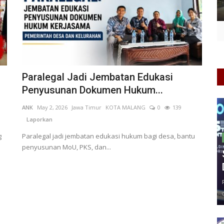
Paralegal Jadi Jembatan Edukasi
Penyusunan Dokumen Hukum...
ANK
May 2, 2026
Jawa Timur
KOTA MALANG
0
139
Laporkan
g
Paralegal jadi jembatan edukasi hukum bagi desa, bantu
penyusunan MoU, PKS, dan...