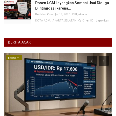
Dosen UGM Layangkan Somasi Usai Diduga
Diintimidasi karena...
Redaksi One
Jul 18, 2026
DKI Jakarta
KOTA ADM. JAKARTA SELATAN
0
80
Laporkan
BERITA ACAK
Ekonomi