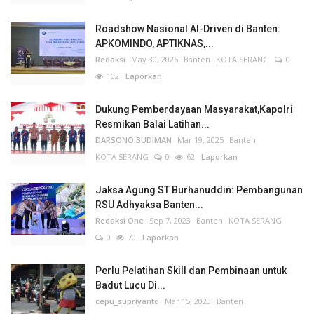
Roadshow Nasional AI-Driven di Banten:
APKOMINDO, APTIKNAS,...
Redaksi
May 30, 2026
Banten
KOTA SERANG
0
102
Laporkan
Dukung Pemberdayaan Masyarakat,Kapolri
Resmikan Balai Latihan...
DARSONO BUDIMAN
Mar 19, 2025
Banten
KOTA SERANG
0
62
Laporkan
Jaksa Agung ST Burhanuddin: Pembangunan
RSU Adhyaksa Banten...
Redaksi One
Sep 7, 2023
Banten
KOTA SERANG
0
70
Laporkan
Perlu Pelatihan Skill dan Pembinaan untuk
Badut Lucu Di...
cepu_supriyanto
Mar 15, 2023
Banten