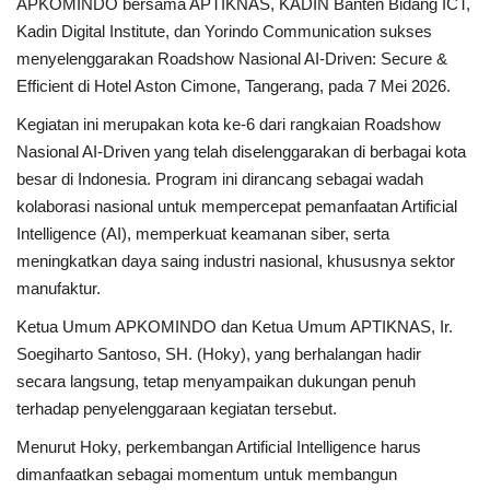
APKOMINDO bersama APTIKNAS, KADIN Banten Bidang ICT,
Kadin Digital Institute, dan Yorindo Communication sukses
Kesehatan
menyelenggarakan Roadshow Nasional AI-Driven: Secure &
Efficient di Hotel Aston Cimone, Tangerang, pada 7 Mei 2026.
Layanan Publik
Kegiatan ini merupakan kota ke-6 dari rangkaian Roadshow
Nasional AI-Driven yang telah diselenggarakan di berbagai kota
Perempuan/Anak
besar di Indonesia. Program ini dirancang sebagai wadah
kolaborasi nasional untuk mempercepat pemanfaatan Artificial
Intelligence (AI), memperkuat keamanan siber, serta
meningkatkan daya saing industri nasional, khususnya sektor
manufaktur.
Ketua Umum APKOMINDO dan Ketua Umum APTIKNAS, Ir.
Soegiharto Santoso, SH. (Hoky), yang berhalangan hadir
secara langsung, tetap menyampaikan dukungan penuh
terhadap penyelenggaraan kegiatan tersebut.
Menurut Hoky, perkembangan Artificial Intelligence harus
dimanfaatkan sebagai momentum untuk membangun