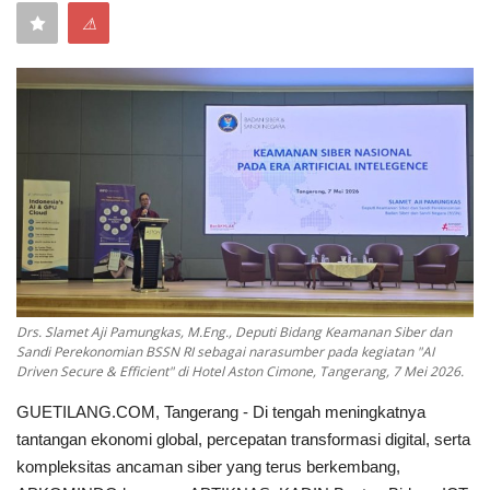
⚠
Keamanan
Kejahatan
Cybers Event
UMKM & Ekonomi Kreatif
Pekerja Migran Indonesia
Ekonomi
Drs. Slamet Aji Pamungkas, M.Eng., Deputi Bidang Keamanan Siber dan
Sandi Perekonomian BSSN RI sebagai narasumber pada kegiatan "AI
Driven Secure & Efficient" di Hotel Aston Cimone, Tangerang, 7 Mei 2026.
Pendidikan
GUETILANG.COM, Tangerang - Di tengah meningkatnya
Informasi Journalism
tantangan ekonomi global, percepatan transformasi digital, serta
kompleksitas ancaman siber yang terus berkembang,
Olahraga