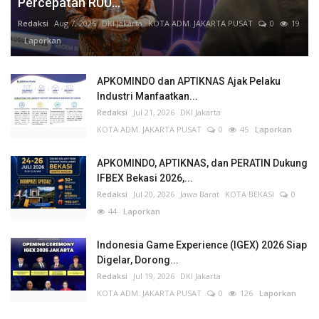
Percepatan RUU...
Redaksi
Aug 7, 2026
DKI Jakarta
KOTA ADM. JAKARTA PUSAT
0
19
Laporkan
APKOMINDO dan APTIKNAS Ajak Pelaku
Industri Manfaatkan...
Redaksi
Jul 21, 2026
DKI Jakarta
KOTA ADM. JAKARTA PUSAT
0
45
Laporkan
APKOMINDO, APTIKNAS, dan PERATIN Dukung
IFBEX Bekasi 2026,...
Redaksi
Jul 20, 2026
Jawa Barat
KOTA BEKASI
0
44
Laporkan
Indonesia Game Experience (IGEX) 2026 Siap
Digelar, Dorong...
Redaksi
Jul 19, 2026
DKI Jakarta
KOTA ADM. JAKARTA PUSAT
0
126
Laporkan