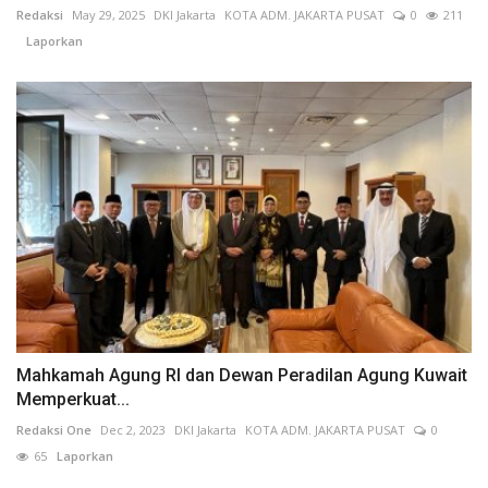
Redaksi
May 29, 2025
DKI Jakarta
KOTA ADM. JAKARTA PUSAT
0
211
Laporkan
Mahkamah Agung RI dan Dewan Peradilan Agung Kuwait
Memperkuat...
Redaksi One
Dec 2, 2023
DKI Jakarta
KOTA ADM. JAKARTA PUSAT
0
65
Laporkan