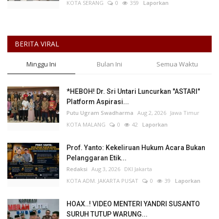
KOTA SERANG
0
359
Laporkan
BERITA VIRAL
Minggu Ini
Bulan Ini
Semua Waktu
*HEBOH! Dr. Sri Untari Luncurkan "ASTARI"
Platform Aspirasi...
Putu Ugram Swadharma
Aug 2, 2026
Jawa Timur
KOTA MALANG
0
42
Laporkan
Prof. Yanto: Kekeliruan Hukum Acara Bukan
Pelanggaran Etik...
Redaksi
Aug 3, 2026
DKI Jakarta
KOTA ADM. JAKARTA PUSAT
0
39
Laporkan
HOAX..! VIDEO MENTERI YANDRI SUSANTO
SURUH TUTUP WARUNG...