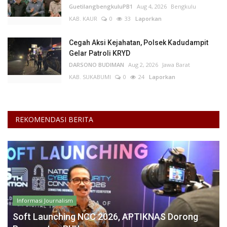
GuetilangbengkuluPB1
Aug 4, 2026
Bengkulu
KAB. KAUR
0
33
Laporkan
Cegah Aksi Kejahatan, Polsek Kadudampit
Gelar Patroli KRYD
DARSONO BUDIMAN
Aug 2, 2026
Jawa Barat
KAB. SUKABUMI
0
24
Laporkan
REKOMENDASI BERITA
Informasi Journalism
Soft Launching NCC 2026, APTIKNAS Dorong