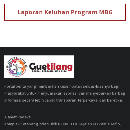
Laporan Keluhan
Program MBG
Portal berita yang memberikan kesempatan seluas-luasnya bagi
masyarakat untuk menyuarakan aspirasi dan menyebarkan berbagi
informasi secara lebih cepat, transparan, terpercaya, dan beretika.
Alamat Redaksi :
Komplek Ketapang Indah Blok B2 No. 33 & 34 Jalan KH Zainul Arifin,