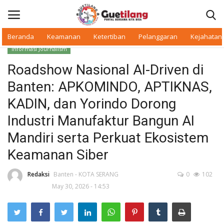
Beranda
Keamanan
Ketertiban
Pelanggaran
Kejahatan
Informasi Journalism
Masuk
Daftar
Roadshow Nasional AI-Driven di
Banten: APKOMINDO, APTIKNAS,
Beranda
KADIN, dan Yorindo Dorong
Daerah
Industri Manufaktur Bangun AI
Mandiri serta Perkuat Ekosistem
Makan Bergizi
Keamanan Siber
Warkop Digital
Redaksi
Banten - KOTA SERANG
0
102
May 30, 2026 - 14:53
Pelanggaran
Ketertiban