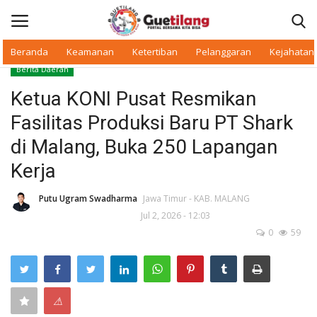
Beranda
Keamanan
Ketertiban
Pelanggaran
Kejahatan
Berita Daerah
Masuk
Daftar
Ketua KONI Pusat Resmikan
Fasilitas Produksi Baru PT Shark
Beranda
di Malang, Buka 250 Lapangan
Daerah
Kerja
Makan Bergizi
Putu Ugram Swadharma
Jawa Timur - KAB. MALANG
Jul 2, 2026 - 12:03
0
59
Warkop Digital
Pelanggaran
⚠
Ketertiban