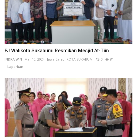
PJ Walikota Sukabumi Resmikan Mesjid At-Tiin
INDRA W N
Mar 10, 2024
Jawa Barat
KOTA SUKABUMI
0
81
Laporkan