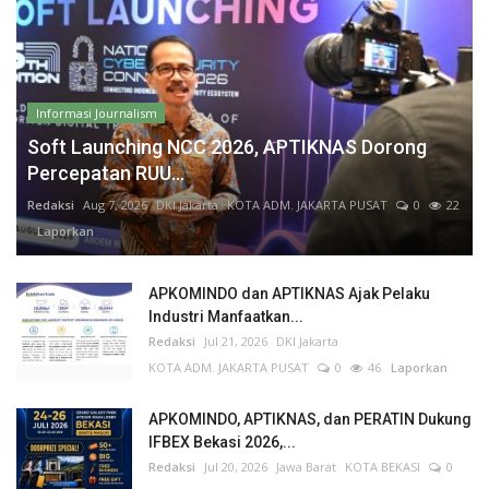
Informasi Journalism
Soft Launching NCC 2026, APTIKNAS Dorong
Percepatan RUU...
Redaksi
Aug 7, 2026
DKI Jakarta
KOTA ADM. JAKARTA PUSAT
0
22
Laporkan
APKOMINDO dan APTIKNAS Ajak Pelaku
Industri Manfaatkan...
Redaksi
Jul 21, 2026
DKI Jakarta
KOTA ADM. JAKARTA PUSAT
0
46
Laporkan
APKOMINDO, APTIKNAS, dan PERATIN Dukung
IFBEX Bekasi 2026,...
Redaksi
Jul 20, 2026
Jawa Barat
KOTA BEKASI
0