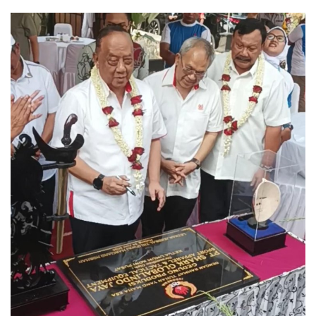
Keamanan
Kejahatan
Cybers Event
UMKM & Ekonomi Kreatif
Pekerja Migran Indonesia
Ekonomi
Pendidikan
Informasi Journalism
Olahraga