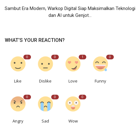
Sambut Era Modern, Warkop Digital Siap Maksimalkan Teknologi
dan AI untuk Genjot...
WHAT'S YOUR REACTION?
0
0
1
0
Like
Dislike
Love
Funny
0
0
0
Angry
Sad
Wow