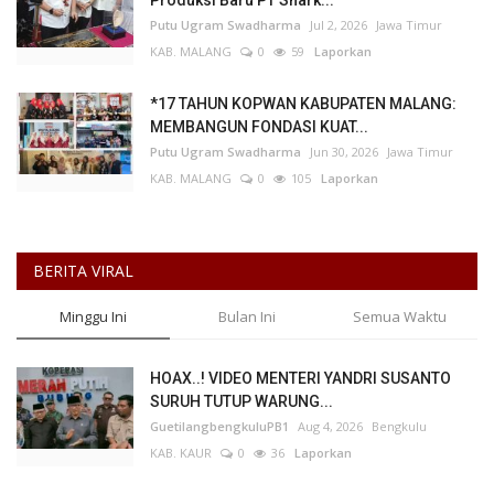
Putu Ugram Swadharma
Jul 2, 2026
Jawa Timur
KAB. MALANG
0
59
Laporkan
*17 TAHUN KOPWAN KABUPATEN MALANG:
MEMBANGUN FONDASI KUAT...
Putu Ugram Swadharma
Jun 30, 2026
Jawa Timur
KAB. MALANG
0
105
Laporkan
BERITA VIRAL
Minggu Ini
Bulan Ini
Semua Waktu
HOAX..! VIDEO MENTERI YANDRI SUSANTO
SURUH TUTUP WARUNG...
GuetilangbengkuluPB1
Aug 4, 2026
Bengkulu
KAB. KAUR
0
36
Laporkan