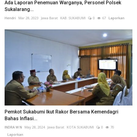
Ada Laporan Penemuan Warganya, Personel Polsek
Sukalarang...
Hendri
Mar 28, 2023
Jawa Barat
KAB. SUKABUMI
0
67
Laporkan
Pemkot Sukabumi Ikut Rakor Bersama Kemendagri
Bahas Inflasi...
INDRA W N
May 28, 2024
Jawa Barat
KOTA SUKABUMI
0
70
Laporkan