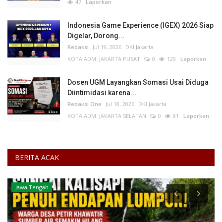
47
Laporkan
Indonesia Game Experience (IGEX) 2026 Siap
Digelar, Dorong...
Redaksi
Jul 19, 2026
DKI Jakarta
KOTA ADM. JAKARTA PUSAT
0
129
Laporkan
Dosen UGM Layangkan Somasi Usai Diduga
Diintimidasi karena...
Redaksi One
Jul 18, 2026
DKI Jakarta
KOTA ADM. JAKARTA SELATAN
0
81
Laporkan
BERITA ACAK
Jawa Tengah