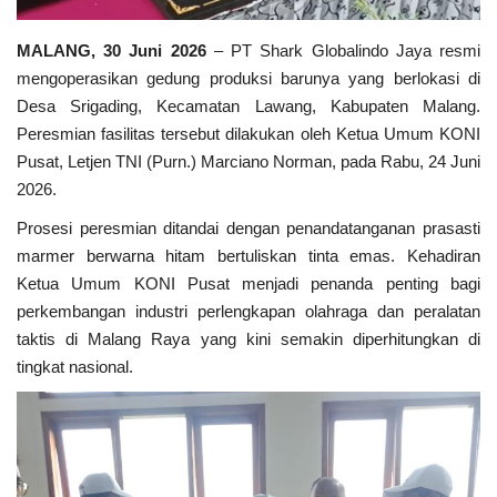
Kesehatan
MALANG, 30 Juni 2026
– PT Shark Globalindo Jaya resmi
mengoperasikan gedung produksi barunya yang berlokasi di
Desa Srigading, Kecamatan Lawang, Kabupaten Malang.
Layanan Publik
Peresmian fasilitas tersebut dilakukan oleh Ketua Umum KONI
Pusat, Letjen TNI (Purn.) Marciano Norman, pada Rabu, 24 Juni
Perempuan/Anak
2026.
Prosesi peresmian ditandai dengan penandatanganan prasasti
marmer berwarna hitam bertuliskan tinta emas. Kehadiran
Ketua Umum KONI Pusat menjadi penanda penting bagi
perkembangan industri perlengkapan olahraga dan peralatan
taktis di Malang Raya yang kini semakin diperhitungkan di
tingkat nasional.