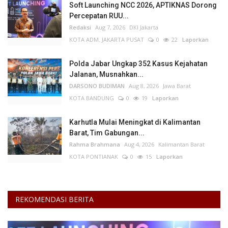
Soft Launching NCC 2026, APTIKNAS Dorong
Percepatan RUU...
Redaksi
Aug 7, 2026
DKI Jakarta
KOTA ADM. JAKARTA PUSAT
0
22
Laporkan
Polda Jabar Ungkap 352 Kasus Kejahatan
Jalanan, Musnahkan...
DARSONO BUDIMAN
Aug 8, 2026
Jawa Barat
KOTA BANDUNG
0
19
Laporkan
Karhutla Mulai Meningkat di Kalimantan
Barat, Tim Gabungan...
Rahma Brahmana
Aug 4, 2026
Kalimantan Barat
KOTA PONTIANAK
0
15
Laporkan
REKOMENDASI BERITA