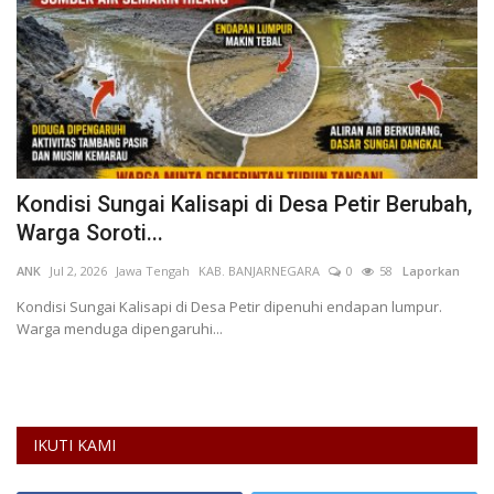
t,
Kondisi Sungai Kalisapi di Desa Petir Berubah,
K
Warga Soroti...
A
ANK
Jul 2, 2026
Jawa Tengah
KAB. BANJARNEGARA
0
58
Laporkan
mu
Kondisi Sungai Kalisapi di Desa Petir dipenuhi endapan lumpur.
Warga menduga dipengaruhi...
Ke
ke
IKUTI KAMI