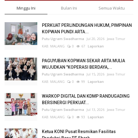
Minggu Ini
Bulan Ini
Semua Waktu
PERKUAT PERLINDUNGAN HUKUM, PIMPINAN
KOPWAN PUNDI ARTA...
Putu Ugram Swadharma
Jul 20, 2026
Jawa Timur
KAB. MALANG
0
67
Laporkan
PAGUYUBAN KOPWAN SEKAR ARTA MULIA
WUJUDKAN "KOPERASI BERDAYA,...
Putu Ugram Swadharma
Jul 15, 2026
Jawa Timur
KAB. MALANG
0
99
Laporkan
WARKOP DIGITAL DAN KDMP RANDUGADING
BERSINERGI PERKUAT...
Putu Ugram Swadharma
Jul 13, 2026
Jawa Timur
KAB. MALANG
0
93
Laporkan
Ketua KONI Pusat Resmikan Fasilitas
Produksi Baru PT Shark...