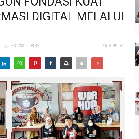
UN FONDASI KUAT
ASI DIGITAL MELALUI
G
Jun 30, 2026 - 09:35
0
97
⚠