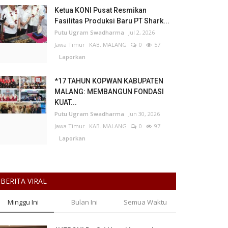
Ketua KONI Pusat Resmikan
Fasilitas Produksi Baru PT Shark...
Putu Ugram Swadharma
Jul 2, 2026
Jawa Timur
KAB. MALANG
0
57
Laporkan
*17 TAHUN KOPWAN KABUPATEN
MALANG: MEMBANGUN FONDASI
KUAT...
Putu Ugram Swadharma
Jun 30, 2026
Jawa Timur
KAB. MALANG
0
97
Laporkan
BERITA VIRAL
Minggu Ini
Bulan Ini
Semua Waktu