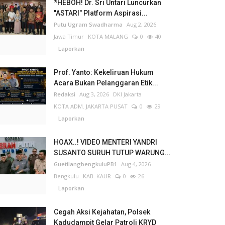
*HEBOH! Dr. Sri Untari Luncurkan
"ASTARI" Platform Aspirasi...
Putu Ugram Swadharma
Aug 2, 2026
Jawa Timur
KOTA MALANG
0
40
Laporkan
Prof. Yanto: Kekeliruan Hukum
Acara Bukan Pelanggaran Etik...
Redaksi
Aug 3, 2026
DKI Jakarta
KOTA ADM. JAKARTA PUSAT
0
29
Laporkan
HOAX..! VIDEO MENTERI YANDRI
SUSANTO SURUH TUTUP WARUNG...
GuetilangbengkuluPB1
Aug 4, 2026
Bengkulu
KAB. KAUR
0
26
Laporkan
Cegah Aksi Kejahatan, Polsek
Kadudampit Gelar Patroli KRYD