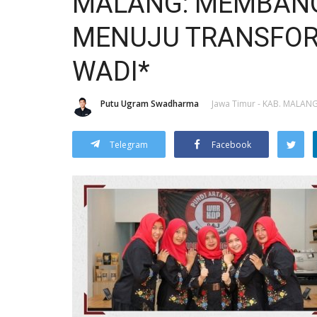
MALANG: MEMBANG
MENUJU TRANSFORM
WADI*
Putu Ugram Swadharma
Jawa Timur - KAB. MALAN
Telegram
Facebook