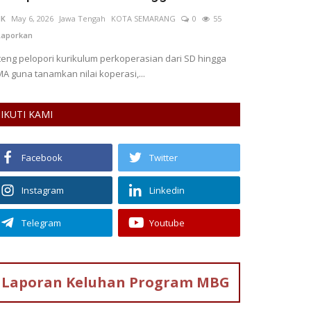
NK
May 6, 2026
Jawa Tengah
KOTA SEMARANG
0
55
Sepdiyan Irdia F
A
aporkan
0
81
Lapor
teng pelopori kurikulum perkoperasian dari SD hingga
Kunjungan wisa
A guna tanamkan nilai koperasi,...
selama libur Leb
IKUTI KAMI
Facebook
Twitter
Instagram
Linkedin
Telegram
Youtube
Laporan Keluhan
Program MBG