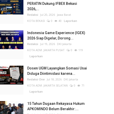
PERATIN Dukung IFBEX Bekasi
2026,...
Redaksi
Jul 20, 2026
Jawa Barat
KOTA BEKASI
0
40
Laporkan
Indonesia Game Experience (IGEX)
2026 Siap Digelar, Dorong...
Redaksi
Jul 19, 2026
DKI Jakarta
KOTA ADM. JAKARTA PUSAT
0
119
Laporkan
Dosen UGM Layangkan Somasi Usai
Diduga Diintimidasi karena...
Redaksi One
Jul 18, 2026
DKI Jakarta
KOTA ADM. JAKARTA SELATAN
0
71
Laporkan
15 Tahun Dugaan Rekayasa Hukum
APKOMINDO Belum Berakhir:...