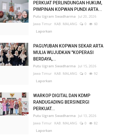
PERKUAT PERLINDUNGAN HUKUM,
PIMPINAN KOPWAN PUNDI ARTA...
Putu Ugram Swadharma
Jul 20, 2026
Jawa Timur
KAB. MALANG
0
60
Laporkan
PAGUYUBAN KOPWAN SEKAR ARTA
MULIA WUJUDKAN "KOPERASI
BERDAYA,...
Putu Ugram Swadharma
Jul 15, 2026
Jawa Timur
KAB. MALANG
0
92
Laporkan
WARKOP DIGITAL DAN KDMP
RANDUGADING BERSINERGI
PERKUAT...
Putu Ugram Swadharma
Jul 13, 2026
Jawa Timur
KAB. MALANG
0
82
Laporkan