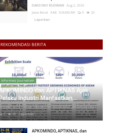
DARSONO BUDIMAN
Aug 2, 2026
Jawa Barat
KAB. SUKABUMI
0
20
Laporkan
REKOMENDASI BERITA
Informasi Journalism
APKOMINDO dan APTIKNAS Ajak
Pelaku Industri Manfaatkan...
Redaksi
Jul 21, 2026
DKI Jakarta
KOTA ADM. JAKARTA PUSAT
0
40
Laporkan
APKOMINDO, APTIKNAS, dan