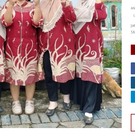
NG
0
Rahma Brahmana
Aug 4, 2026
Kalimantan Barat
A
KOTA PONTIANAK
0
8
Laporkan
L
en Malang,
Ja
SM