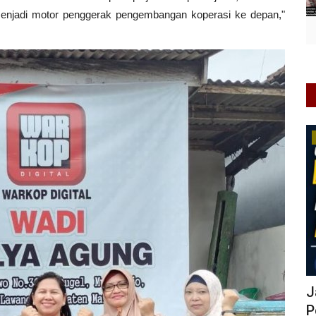
jadi motor penggerak pengembangan koperasi ke depan,"
Pendidikan
ng Tetap
Pemerintah Provinsi Kalimantan Barat
J
Perkuat Transformasi...
P