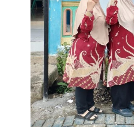
alfi.widayanti
Feb 26, 2026
Jawa Timur
KAB. MALA
57
Laporkan
Bantengan di Desa Losari, Singosari, Kabupat
menjadi warisan budaya yang...