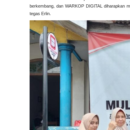
berkembang, dan WARKOP DIGITAL diharapkan men
tegas Erlin.
Budaya
Bantengan, Warisan Budaya ya
Hidup di Losari Singosari