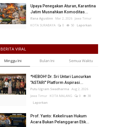
Upaya Penegakan Aturan, Karantina
Jatim Musnahkan Komoditas...
Ifana Agustinn
Mar 2, 2026
Jawa Timur
KOTA SURABAYA
0
50
Laporkan
BERITA VIRAL
Minggu Ini
Bulan Ini
Semua Waktu
*HEBOH! Dr. Sri Untari Luncurkan
"ASTARI" Platform Aspirasi...
Putu Ugram Swadharma
Aug 2, 2026
Jawa Timur
KOTA MALANG
0
38
Laporkan
Prof. Yanto: Kekeliruan Hukum
Acara Bukan Pelanggaran Etik...