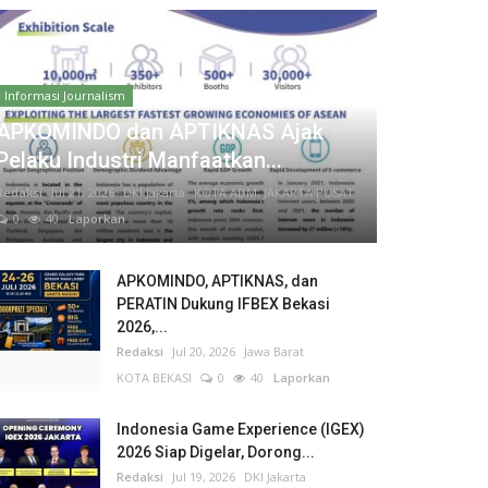
Informasi Journalism
APKOMINDO dan APTIKNAS Ajak
Pelaku Industri Manfaatkan...
Redaksi
Jul 21, 2026
DKI Jakarta
KOTA ADM. JAKARTA PUSAT
0
40
Laporkan
APKOMINDO, APTIKNAS, dan
PERATIN Dukung IFBEX Bekasi
2026,...
Redaksi
Jul 20, 2026
Jawa Barat
KOTA BEKASI
0
40
Laporkan
Indonesia Game Experience (IGEX)
2026 Siap Digelar, Dorong...
Redaksi
Jul 19, 2026
DKI Jakarta