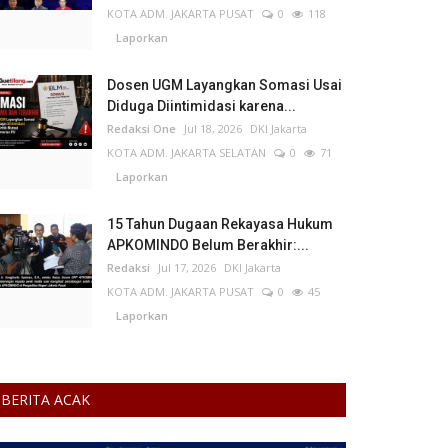
KOTA ADM. JAKARTA PUSAT
0
118
Laporkan
Dosen UGM Layangkan Somasi Usai
Diduga Diintimidasi karena...
Redaksi One
Jul 18, 2026
DKI Jakarta
KOTA ADM. JAKARTA SELATAN
0
71
Laporkan
15 Tahun Dugaan Rekayasa Hukum
APKOMINDO Belum Berakhir:...
Redaksi
Jul 17, 2026
DKI Jakarta
KOTA ADM. JAKARTA PUSAT
0
45
Laporkan
BERITA ACAK