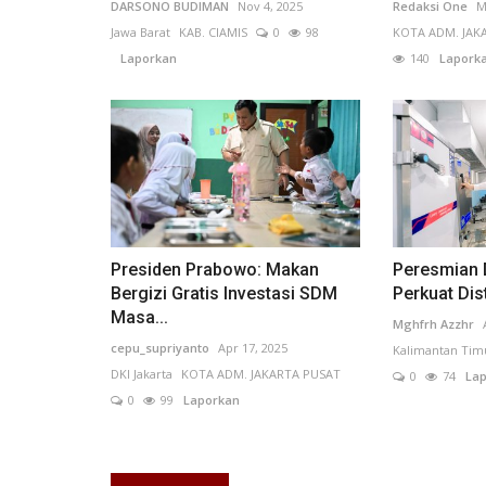
DARSONO BUDIMAN
Nov 4, 2025
Redaksi One
M
Pendidikan
Jawa Barat
KAB. CIAMIS
0
98
KOTA ADM. JAK
Laporkan
140
Lapork
r Bengkulu.
DPD Rumah Hukum Indonesia K
Presiden Prabowo: Makan
Peresmian 
intahkan...
Malang Perkuat Perlindungan...
Bergizi Gratis Investasi SDM
Perkuat Dist
Masa...
25
Bengkulu
Putu Ugram Swadharma
May 25, 2026
Jawa Timur
Mghfrh Azzhr
kan
0
113
Laporkan
cepu_supriyanto
Apr 17, 2025
Kalimantan Tim
DKI Jakarta
KOTA ADM. JAKARTA PUSAT
0
74
Lap
0
99
Laporkan