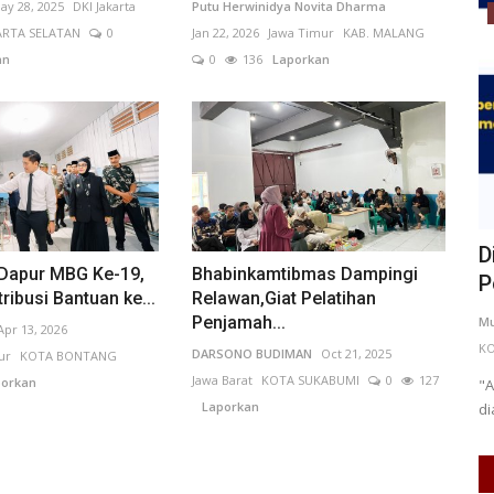
ay 28, 2025
DKI Jakarta
Putu Herwinidya Novita Dharma
Ekonomi
ARTA SELATAN
0
Jan 22, 2026
Jawa Timur
KAB. MALANG
an
0
136
Laporkan
ota
Nilai Tukar Rupiah Masih Tertekan,
D
Dapur MBG Ke-19,
Bhabinkamtibmas Dampingi
Pelaku Usaha Diminta...
P
ribusi Bantuan ke...
Relawan,Giat Pelatihan
Penjamah...
KOTA BATU
FerddyIzaac
May 20, 2026
DKI Jakarta
Mu
Apr 13, 2026
KOTA ADM. JAKARTA PUSAT
0
81
Laporkan
KO
DARSONO BUDIMAN
Oct 21, 2025
ur
KOTA BONTANG
Jawa Barat
KOTA SUKABUMI
0
127
orkan
Nilai tukar rupiah terhadap dolar AS masih mengalami
"A
Laporkan
tekanan akibat kondisi ekonomi...
di