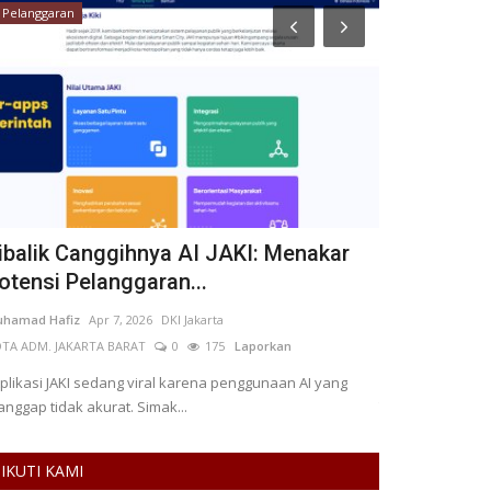
Pelanggaran
Kalimantan Tim
ibalik Canggihnya AI JAKI: Menakar
Program Gr
otensi Pelanggaran...
Perhatian 
hamad Hafiz
Apr 7, 2026
DKI Jakarta
Annisa Putri Thifa
TA ADM. JAKARTA BARAT
0
175
Laporkan
KOTA SAMARINDA
plikasi JAKI sedang viral karena penggunaan AI yang
Program Gratisp
anggap tidak akurat. Simak...
Timur mendapat 
IKUTI KAMI