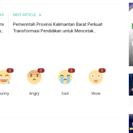
YA
NEXT ARTICLE
mi
Pemerintah Provinsi Kalimantan Barat Perkuat
..
Transformasi Pendidikan untuk Mencetak...
0
0
0
0
Funny
Angry
Sad
Wow