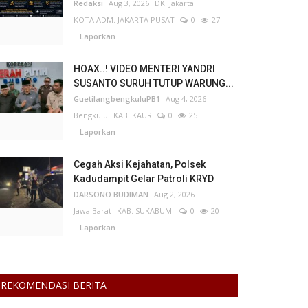
Redaksi
Aug 3, 2026
DKI Jakarta
KOTA ADM. JAKARTA PUSAT
0
27
Laporkan
HOAX..! VIDEO MENTERI YANDRI
SUSANTO SURUH TUTUP WARUNG...
GuetilangbengkuluPB1
Aug 4, 2026
Bengkulu
KAB. KAUR
0
25
Laporkan
Cegah Aksi Kejahatan, Polsek
Kadudampit Gelar Patroli KRYD
DARSONO BUDIMAN
Aug 2, 2026
Jawa Barat
KAB. SUKABUMI
0
20
Laporkan
REKOMENDASI BERITA