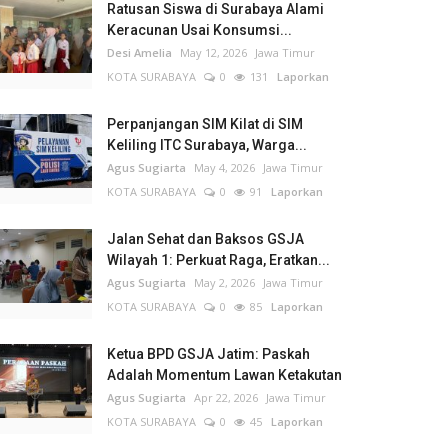
Ratusan Siswa di Surabaya Alami
Keracunan Usai Konsumsi...
Desi Amelia
May 12, 2026
Jawa Timur
KOTA SURABAYA
0
131
Laporkan
Perpanjangan SIM Kilat di SIM
Keliling ITC Surabaya, Warga...
Agus Sugiarta
May 4, 2026
Jawa Timur
KOTA SURABAYA
0
91
Laporkan
Jalan Sehat dan Baksos GSJA
Wilayah 1: Perkuat Raga, Eratkan...
Agus Sugiarta
May 2, 2026
Jawa Timur
KOTA SURABAYA
0
85
Laporkan
Ketua BPD GSJA Jatim: Paskah
Adalah Momentum Lawan Ketakutan
Agus Sugiarta
Apr 22, 2026
Jawa Timur
KOTA SURABAYA
0
45
Laporkan