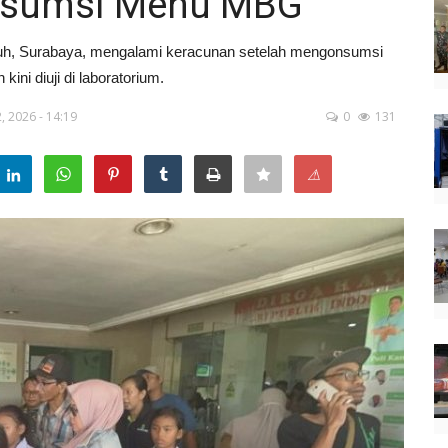
nsumsi Menu MBG
kuh, Surabaya, mengalami keracunan setelah mengonsumsi
ni diuji di laboratorium.
, 2026 - 14:19
0
131
⚠