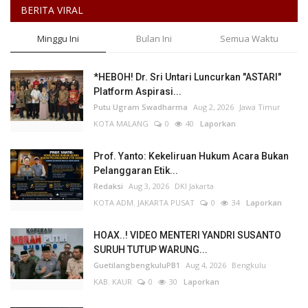
BERITA VIRAL
Minggu Ini
Bulan Ini
Semua Waktu
*HEBOH! Dr. Sri Untari Luncurkan "ASTARI"
Platform Aspirasi...
Putu Ugram Swadharma
Aug 2, 2026
Jawa Timur
KOTA MALANG
0
40
Laporkan
Prof. Yanto: Kekeliruan Hukum Acara Bukan
Pelanggaran Etik...
Redaksi
Aug 3, 2026
DKI Jakarta
KOTA ADM. JAKARTA PUSAT
0
34
Laporkan
HOAX..! VIDEO MENTERI YANDRI SUSANTO
SURUH TUTUP WARUNG...
GuetilangbengkuluPB1
Aug 4, 2026
Bengkulu
KAB. KAUR
0
30
Laporkan