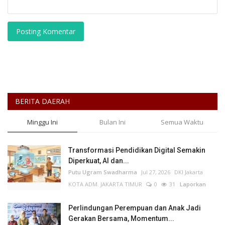
Posting Komentar
BERITA DAERAH
Minggu Ini
Bulan Ini
Semua Waktu
Transformasi Pendidikan Digital Semakin
Diperkuat, AI dan...
Putu Ugram Swadharma
Jul 27, 2026
DKI Jakarta
KOTA ADM. JAKARTA TIMUR
0
31
Laporkan
Perlindungan Perempuan dan Anak Jadi
Gerakan Bersama, Momentum...