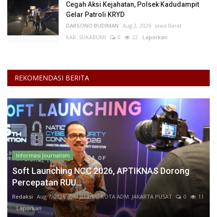
Cegah Aksi Kejahatan, Polsek Kadudampit
Gelar Patroli KRYD
DARSONO BUDIMAN
Aug 2, 2026
Jawa Barat
KAB. SUKABUMI
0
22
Laporkan
REKOMENDASI BERITA
Informasi Journalism
Soft Launching NCC 2026, APTIKNAS Dorong
Percepatan RUU...
Redaksi
Aug 7, 2026
DKI Jakarta
KOTA ADM. JAKARTA PUSAT
0
11
Laporkan