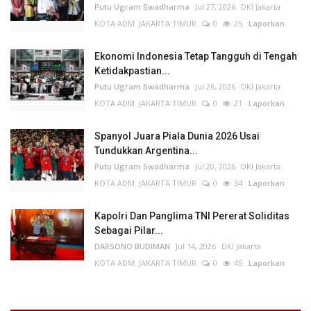
Putu Ugram Swadharma
Jul 27, 2026
DKI Jakarta
KOTA ADM. JAKARTA TIMUR
0
25
Laporkan
Ekonomi Indonesia Tetap Tangguh di Tengah
Ketidakpastian...
Putu Ugram Swadharma
Jul 26, 2026
DKI Jakarta
KOTA ADM. JAKARTA TIMUR
0
21
Laporkan
Spanyol Juara Piala Dunia 2026 Usai
Tundukkan Argentina...
Putu Ugram Swadharma
Jul 20, 2026
DKI Jakarta
KOTA ADM. JAKARTA TIMUR
0
34
Laporkan
Kapolri Dan Panglima TNI Pererat Soliditas
Sebagai Pilar...
DARSONO BUDIMAN
Jul 14, 2026
DKI Jakarta
KOTA ADM. JAKARTA TIMUR
0
45
Laporkan