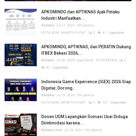
APKOMINDO dan APTIKNAS Ajak Pelaku
Industri Manfaatkan...
Redaksi
Jul 21, 2026
DKI Jakarta
KOTA ADM. JAKARTA PUSAT
0
41
Laporkan
APKOMINDO, APTIKNAS, dan PERATIN Dukung
IFBEX Bekasi 2026,...
Redaksi
Jul 20, 2026
Jawa Barat
KOTA BEKASI
0
42
Laporkan
Indonesia Game Experience (IGEX) 2026 Siap
Digelar, Dorong...
Redaksi
Jul 19, 2026
DKI Jakarta
KOTA ADM. JAKARTA PUSAT
0
121
Laporkan
Dosen UGM Layangkan Somasi Usai Diduga
Diintimidasi karena...
Redaksi One
Jul 18, 2026
DKI Jakarta