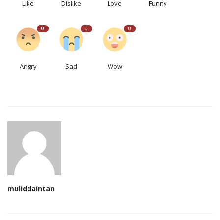
Like
Dislike
Love
Funny
0
0
0
Angry
Sad
Wow
muliddaintan