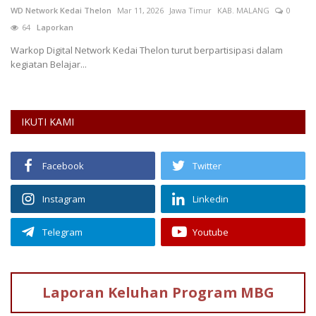
WD Network Kedai Thelon
Mar 11, 2026
Jawa Timur
KAB. MALANG
0
64
Laporkan
Warkop Digital Network Kedai Thelon turut berpartisipasi dalam
kegiatan Belajar...
IKUTI KAMI
Facebook
Twitter
Instagram
Linkedin
Telegram
Youtube
Laporan Keluhan
Program MBG