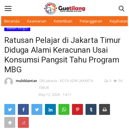
Beranda
Keamanan
Ketertiban
Pelanggaran
Kejahatan
Makan Bergizi
Masuk
Daftar
Ratusan Pelajar di Jakarta Timur
Diduga Alami Keracunan Usai
Beranda
Konsumsi Pangsit Tahu Program
Daerah
MBG
Makan Bergizi
muliddaintan
DKI Jakarta - KOTA ADM. JAKARTA
0
56
TIMUR
May 12, 2026 - 14:11
Warkop Digital
Pelanggaran
⚠
Ketertiban