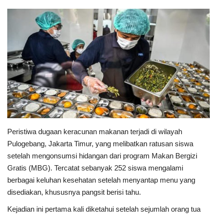
Keamanan
Kejahatan
Cybers Event
UMKM & Ekonomi Kreatif
Pekerja Migran Indonesia
Peristiwa dugaan keracunan makanan terjadi di wilayah
Ekonomi
Pulogebang, Jakarta Timur, yang melibatkan ratusan siswa
setelah mengonsumsi hidangan dari program Makan Bergizi
Pendidikan
Gratis (MBG). Tercatat sebanyak 252 siswa mengalami
berbagai keluhan kesehatan setelah menyantap menu yang
Informasi Journalism
disediakan, khususnya pangsit berisi tahu.
Kejadian ini pertama kali diketahui setelah sejumlah orang tua
Olahraga