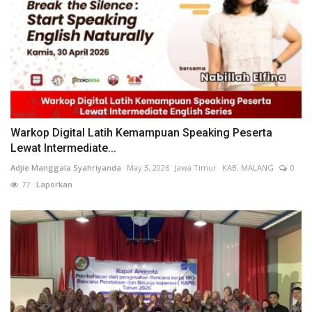
Warkop Digital Latih Kemampuan Speaking Peserta
Lewat Intermediate...
Adjie Manggala Syahriyanda
May 3, 2026
Jawa Timur
KAB. MALANG
0
77
Laporkan