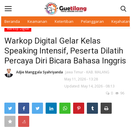
Beranda
Keamanan
Ketertiban
Pelanggaran
Kejahatan
Warkop Digital
Masuk
Daftar
Warkop Digital Gelar Kelas
Speaking Intensif, Peserta Dilatih
Beranda
Percaya Diri Bicara Bahasa Inggris
Daerah
Adjie Manggala Syahriyanda
Jawa Timur - KAB. MALANG
May 11, 2026 - 13:28
Makan Bergizi
Updated: May 14, 2026 - 08:13
0
96
Warkop Digital
Pelanggaran
⚠
Ketertiban