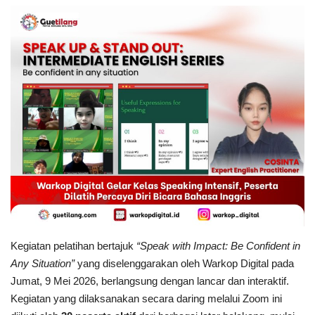
Keamanan
Kejahatan
Cybers Event
UMKM & Ekonomi Kreatif
Pekerja Migran Indonesia
Ekonomi
Pendidikan
Kegiatan pelatihan bertajuk
“Speak with Impact: Be Confident in
Any Situation”
yang diselenggarakan oleh Warkop Digital pada
Informasi Journalism
Jumat, 9 Mei 2026, berlangsung dengan lancar dan interaktif.
Kegiatan yang dilaksanakan secara daring melalui Zoom ini
Olahraga