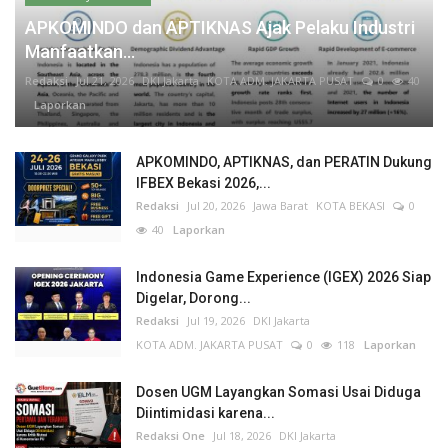
APKOMINDO dan APTIKNAS Ajak Pelaku Industri
Manfaatkan...
Redaksi
Jul 21, 2026
DKI Jakarta
KOTA ADM. JAKARTA PUSAT
0
40
Laporkan
APKOMINDO, APTIKNAS, dan PERATIN Dukung
IFBEX Bekasi 2026,...
Redaksi
Jul 20, 2026
Jawa Barat
KOTA BEKASI
0
40
Laporkan
Indonesia Game Experience (IGEX) 2026 Siap
Digelar, Dorong...
Redaksi
Jul 19, 2026
DKI Jakarta
KOTA ADM. JAKARTA PUSAT
0
118
Laporkan
Dosen UGM Layangkan Somasi Usai Diduga
Diintimidasi karena...
Redaksi One
Jul 18, 2026
DKI Jakarta