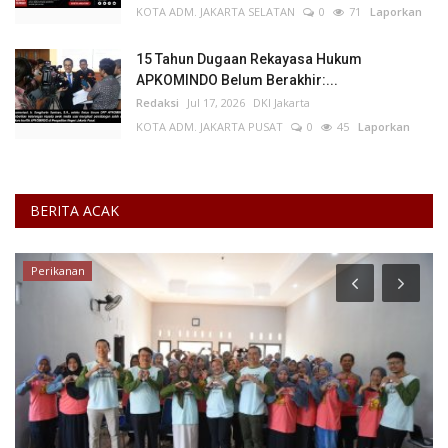
KOTA ADM. JAKARTA SELATAN
0
71
Laporkan
15 Tahun Dugaan Rekayasa Hukum
APKOMINDO Belum Berakhir:...
Redaksi
Jul 17, 2026
DKI Jakarta
KOTA ADM. JAKARTA PUSAT
0
45
Laporkan
BERITA ACAK
Perikanan