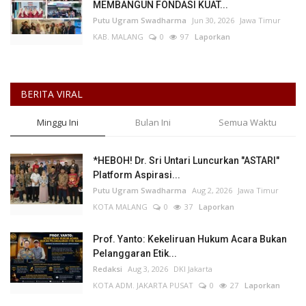
MEMBANGUN FONDASI KUAT...
Putu Ugram Swadharma
Jun 30, 2026
Jawa Timur
KAB. MALANG
0
97
Laporkan
BERITA VIRAL
Minggu Ini
Bulan Ini
Semua Waktu
*HEBOH! Dr. Sri Untari Luncurkan "ASTARI"
Platform Aspirasi...
Putu Ugram Swadharma
Aug 2, 2026
Jawa Timur
KOTA MALANG
0
37
Laporkan
Prof. Yanto: Kekeliruan Hukum Acara Bukan
Pelanggaran Etik...
Redaksi
Aug 3, 2026
DKI Jakarta
KOTA ADM. JAKARTA PUSAT
0
27
Laporkan