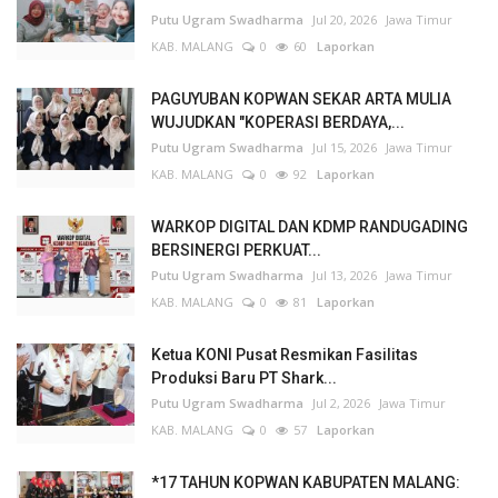
Putu Ugram Swadharma
Jul 20, 2026
Jawa Timur
KAB. MALANG
0
60
Laporkan
PAGUYUBAN KOPWAN SEKAR ARTA MULIA
WUJUDKAN "KOPERASI BERDAYA,...
Putu Ugram Swadharma
Jul 15, 2026
Jawa Timur
KAB. MALANG
0
92
Laporkan
WARKOP DIGITAL DAN KDMP RANDUGADING
BERSINERGI PERKUAT...
Putu Ugram Swadharma
Jul 13, 2026
Jawa Timur
KAB. MALANG
0
81
Laporkan
Ketua KONI Pusat Resmikan Fasilitas
Produksi Baru PT Shark...
Putu Ugram Swadharma
Jul 2, 2026
Jawa Timur
KAB. MALANG
0
57
Laporkan
*17 TAHUN KOPWAN KABUPATEN MALANG: