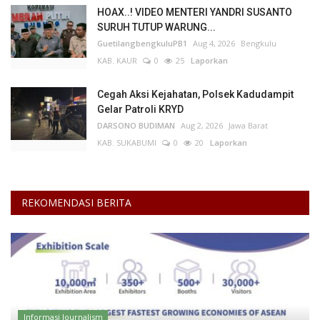
HOAX..! VIDEO MENTERI YANDRI SUSANTO
SURUH TUTUP WARUNG...
GuetilangbengkuluPB1
Aug 4, 2026
Bengkulu
KAB. KAUR
0
25
Laporkan
Cegah Aksi Kejahatan, Polsek Kadudampit
Gelar Patroli KRYD
DARSONO BUDIMAN
Aug 2, 2026
Jawa Barat
KAB. SUKABUMI
0
20
Laporkan
REKOMENDASI BERITA
Informasi Journalism