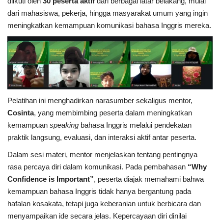
diikuti oleh
30 peserta aktif
dari berbagai latar belakang, mulai
dari mahasiswa, pekerja, hingga masyarakat umum yang ingin
Kesehatan
meningkatkan kemampuan komunikasi bahasa Inggris mereka.
Layanan Publik
Perempuan/Anak
Pelatihan ini menghadirkan narasumber sekaligus mentor,
Cosinta
, yang membimbing peserta dalam meningkatkan
kemampuan
speaking
bahasa Inggris melalui pendekatan
praktik langsung, evaluasi, dan interaksi aktif antar peserta.
Dalam sesi materi, mentor menjelaskan tentang pentingnya
rasa percaya diri dalam komunikasi. Pada pembahasan
“Why
Confidence is Important”
, peserta diajak memahami bahwa
kemampuan bahasa Inggris tidak hanya bergantung pada
hafalan kosakata, tetapi juga keberanian untuk berbicara dan
menyampaikan ide secara jelas. Kepercayaan diri dinilai