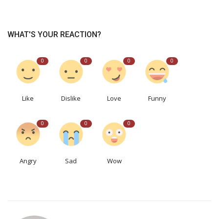
WHAT'S YOUR REACTION?
0
0
0
0
Like
Dislike
Love
Funny
0
0
0
Angry
Sad
Wow