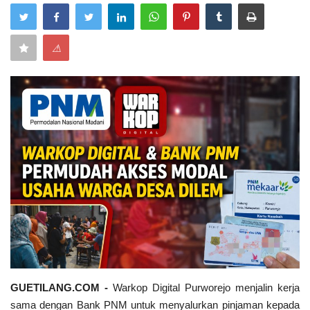
Keamanan
⚠
Kejahatan
Cybers Event
UMKM & Ekonomi Kreatif
Pekerja Migran Indonesia
Ekonomi
Pendidikan
Informasi Journalism
GUETILANG.COM -
Warkop Digital Purworejo menjalin kerja
sama dengan Bank PNM untuk menyalurkan pinjaman kepada
Olahraga