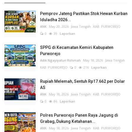
Pemprov Jateng Pastikan Stok Hewan Kurban
Iduladha 2026...
ANK
May 20, 2026
Jawa Tengah
KAB. PURWOREJO
0
39
Laporkan
SPPG di Kecamatan Kemiri Kabupaten
Purworejo
Adik Ngayiyatun Rohmah
May 18, 2026
Jawa Tengah
KAB. PURWOREJO
0
216
Laporkan
Rupiah Melemah, Sentuh Rp17.662 per Dolar
AS
ANK
May 18, 2026
Jawa Tengah
KAB. PURWOREJO
0
86
Laporkan
Polres Purworejo Panen Raya Jagung di
Grabag, Dukung Ketahanan...
ANK
May 18, 2026
Jawa Tengah
KAB. PURWOREJO