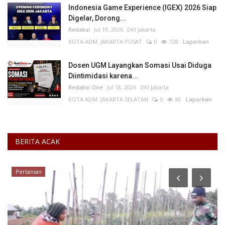
Indonesia Game Experience (IGEX) 2026 Siap
Digelar, Dorong...
Redaksi
Jul 19, 2026
DKI Jakarta
KOTA ADM. JAKARTA PUSAT
0
128
Laporkan
Dosen UGM Layangkan Somasi Usai Diduga
Diintimidasi karena...
Redaksi One
Jul 18, 2026
DKI Jakarta
KOTA ADM. JAKARTA SELATAN
0
80
Laporkan
BERITA ACAK
Pertanian