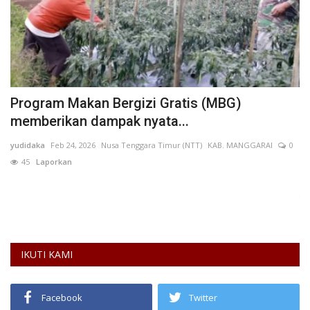
Program Makan Bergizi Gratis (MBG)
K
memberikan dampak nyata...
K
yudidaka
Feb 24, 2026
Nusa Tenggara Timur (NTT)
KAB. MANGGARAI
0
Mu
45
Laporkan
L
p
Ke
tr
IKUTI KAMI
Facebook
Twitter