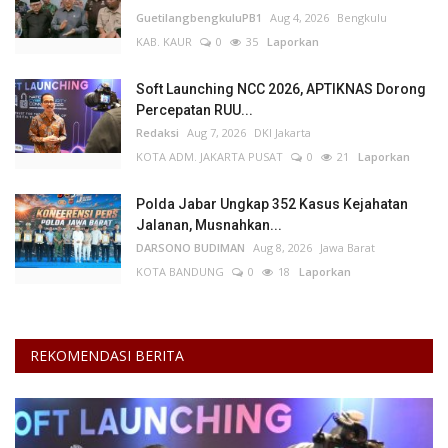
GuetilangbengkuluPB1
Aug 4, 2026
Bengkulu
KAB. KAUR
0
35
Laporkan
Soft Launching NCC 2026, APTIKNAS Dorong
Percepatan RUU...
Redaksi
Aug 7, 2026
DKI Jakarta
KOTA ADM. JAKARTA PUSAT
0
21
Laporkan
Polda Jabar Ungkap 352 Kasus Kejahatan
Jalanan, Musnahkan...
DARSONO BUDIMAN
Aug 8, 2026
Jawa Barat
KOTA BANDUNG
0
18
Laporkan
REKOMENDASI BERITA