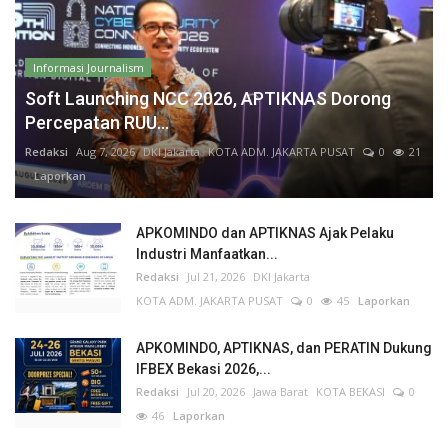
Informasi Journalism
Soft Launching NCC 2026, APTIKNAS Dorong
Percepatan RUU...
Redaksi
Aug 7, 2026
DKI Jakarta
KOTA ADM. JAKARTA PUSAT
0
21
Laporkan
APKOMINDO dan APTIKNAS Ajak Pelaku
Industri Manfaatkan...
Redaksi
Jul 21, 2026
DKI Jakarta
KOTA ADM. JAKARTA PUSAT
0
45
Laporkan
APKOMINDO, APTIKNAS, dan PERATIN Dukung
IFBEX Bekasi 2026,...
Redaksi
Jul 20, 2026
Jawa Barat
KOTA BEKASI
0
46
Laporkan