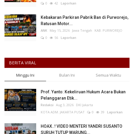
0
42
Laporkan
Kebakaran Parkiran Pabrik Ban di Purworejo,
Ratusan Motor...
ANK
May 15, 2026
Jawa Tengah
KAB. PURWOREJO
0
56
Laporkan
BERITA VIRAL
Minggu Ini
Bulan Ini
Semua Waktu
Prof. Yanto: Kekeliruan Hukum Acara Bukan
Pelanggaran Etik...
Redaksi
Aug 3, 2026
DKI Jakarta
KOTA ADM. JAKARTA PUSAT
0
39
Laporkan
HOAX..! VIDEO MENTERI YANDRI SUSANTO
SURUH TUTUP WARUNG...