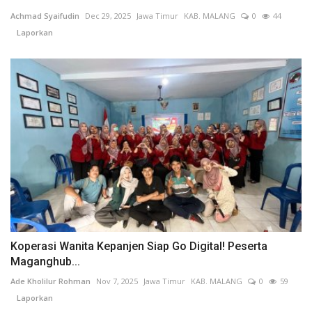
Achmad Syaifudin
Dec 29, 2025
Jawa Timur
KAB. MALANG
0
44
Laporkan
Koperasi Wanita Kepanjen Siap Go Digital! Peserta
Maganghub...
Ade Kholilur Rohman
Nov 7, 2025
Jawa Timur
KAB. MALANG
0
59
Laporkan