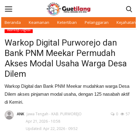
Beranda
Keamanan
Ketertiban
Pelanggaran
Kejahatan
Warkop Digital
Masuk
Daftar
Warkop Digital Purworejo dan
Bank PNM Meekar Permudah
Beranda
Akses Modal Usaha Warga Desa
Daerah
Dilem
Makan Bergizi
Warkop Digital dan Bank PNM Meekar mudahkan warga Desa
Dilem akses pinjaman modal usaha, dengan 125 nasabah aktif
Warkop Digital
di Kemiri.
ANK
Jawa Tengah - KAB. PURWOREJO
0
57
Pelanggaran
Apr 21, 2026 - 10:58
Updated: Apr 22, 2026 - 09:52
Ketertiban