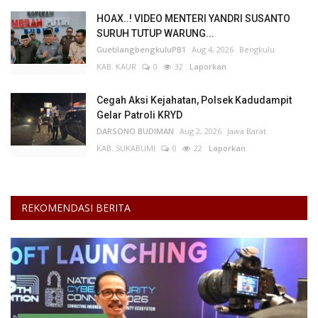
HOAX..! VIDEO MENTERI YANDRI SUSANTO
SURUH TUTUP WARUNG...
GuetilangbengkuluPB1
Aug 4, 2026
Bengkulu
KAB. KAUR
0
32
Laporkan
Cegah Aksi Kejahatan, Polsek Kadudampit
Gelar Patroli KRYD
DARSONO BUDIMAN
Aug 2, 2026
Jawa Barat
KAB. SUKABUMI
0
22
Laporkan
REKOMENDASI BERITA