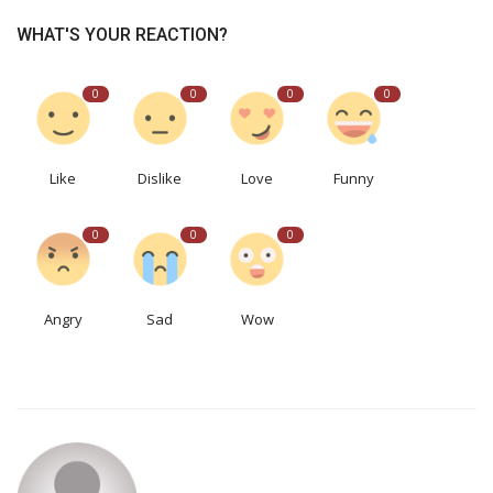
WHAT'S YOUR REACTION?
0
0
0
0
Like
Dislike
Love
Funny
0
0
0
Angry
Sad
Wow