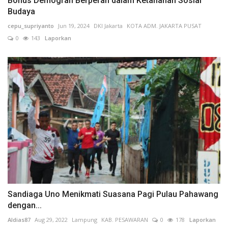
Bonus Demografi Berperan dalam Ketahanan Sosial
Budaya
cepu_supriyanto
Jun 19, 2024
DKI Jakarta
KOTA ADM. JAKARTA PUSAT
0
143
Laporkan
Sandiaga Uno Menikmati Suasana Pagi Pulau Pahawang
dengan...
Aldias87
Aug 29, 2022
Lampung
KAB. PESAWARAN
0
178
Laporkan