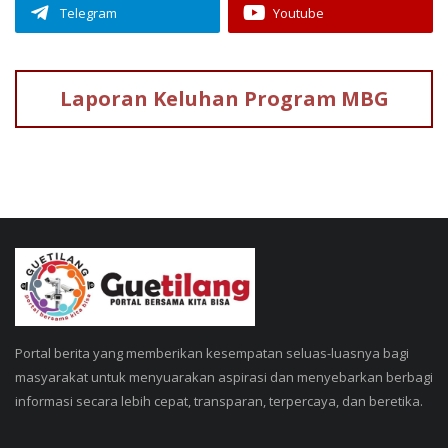
Telegram
Youtube
Laporan Keluhan
Program MBG
Portal berita yang memberikan kesempatan seluas-luasnya bagi
masyarakat untuk menyuarakan aspirasi dan menyebarkan berbagi
informasi secara lebih cepat, transparan, terpercaya, dan beretika.