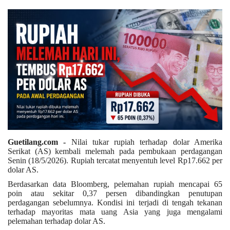
Keamanan
Kejahatan
Cybers Event
UMKM & Ekonomi Kreatif
Pekerja Migran Indonesia
Guetilang.com -
Nilai tukar rupiah terhadap dolar Amerika
Ekonomi
Serikat (AS) kembali melemah pada pembukaan perdagangan
Senin (18/5/2026). Rupiah tercatat menyentuh level Rp17.662 per
dolar AS.
Pendidikan
Berdasarkan data Bloomberg, pelemahan rupiah mencapai 65
poin atau sekitar 0,37 persen dibandingkan penutupan
Informasi Journalism
perdagangan sebelumnya. Kondisi ini terjadi di tengah tekanan
terhadap mayoritas mata uang Asia yang juga mengalami
pelemahan terhadap dolar AS.
Olahraga