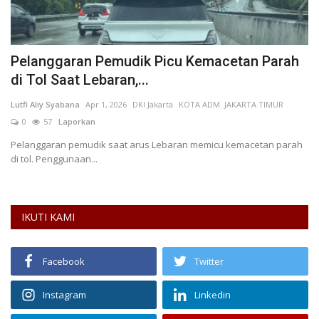
Pelanggaran Pemudik Picu Kemacetan Parah
H
di Tol Saat Lebaran,...
K
Lutfi Aliy Syabana
Apr 1, 2026
DKI Jakarta
KOTA ADM. JAKARTA TIMUR
M.
0
57
Laporkan
L
Pelanggaran pemudik saat arus Lebaran memicu kemacetan parah
Ke
di tol. Penggunaan...
da
IKUTI KAMI
Facebook
Twitter
Instagram
Linkedin