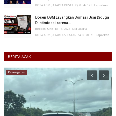
KOTA ADM. JAKARTA PUSAT
0
125
Laporkan
Dosen UGM Layangkan Somasi Usai Diduga
Diintimidasi karena...
Redaksi One
Jul 18, 2026
DKI Jakarta
KOTA ADM. JAKARTA SELATAN
0
78
Laporkan
BERITA ACAK
Pelanggaran