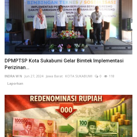
DPMPTSP Kota Sukabumi Gelar Bimtek Implementasi
Perizinan...
INDRA W N
Jun 27, 2024
Jawa Barat
KOTA SUKABUMI
0
118
Laporkan