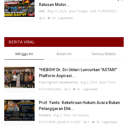
Ratusan Motor...
ANK
May 15, 2026
Jawa Tengah
KAB. PURWOREJO
0
55
Laporkan
BERITA VIRAL
Minggu Ini
Bulan Ini
Semua Waktu
*HEBOH! Dr. Sri Untari Luncurkan "ASTARI"
Platform Aspirasi...
Putu Ugram Swadharma
Aug 2, 2026
Jawa Timur
KOTA MALANG
0
41
Laporkan
Prof. Yanto: Kekeliruan Hukum Acara Bukan
Pelanggaran Etik...
Redaksi
Aug 3, 2026
DKI Jakarta
KOTA ADM. JAKARTA PUSAT
0
36
Laporkan