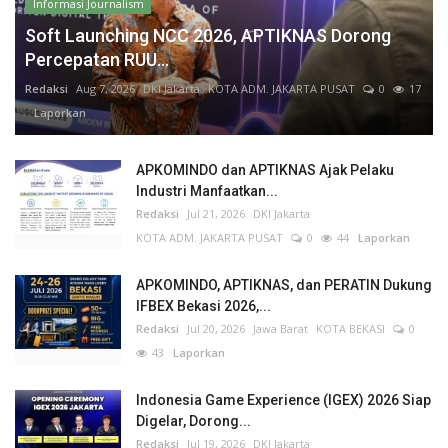
Informasi Journalism
Soft Launching NCC 2026, APTIKNAS Dorong
Percepatan RUU...
Redaksi
Aug 7, 2026
DKI Jakarta
KOTA ADM. JAKARTA PUSAT
0
17
Laporkan
APKOMINDO dan APTIKNAS Ajak Pelaku
Industri Manfaatkan...
Redaksi
Jul 21, 2026
DKI Jakarta
KOTA ADM. JAKARTA PUSAT
0
44
Laporkan
APKOMINDO, APTIKNAS, dan PERATIN Dukung
IFBEX Bekasi 2026,...
Redaksi
Jul 20, 2026
Jawa Barat
KOTA BEKASI
0
43
Laporkan
Indonesia Game Experience (IGEX) 2026 Siap
Digelar, Dorong...
Redaksi
Jul 19, 2026
DKI Jakarta