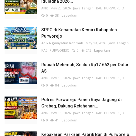
Iduladha 2026...
ANK
May 20, 2026
Jawa Tengah
KAB. PURWOREJO
0
38
Laporkan
SPPG di Kecamatan Kemiri Kabupaten
Purworejo
Adik Ngayiyatun Rohmah
May 18, 2026
Jawa Tengah
KAB. PURWOREJO
0
213
Laporkan
Rupiah Melemah, Sentuh Rp17.662 per Dolar
AS
ANK
May 18, 2026
Jawa Tengah
KAB. PURWOREJO
0
84
Laporkan
Polres Purworejo Panen Raya Jagung di
Grabag, Dukung Ketahanan...
ANK
May 18, 2026
Jawa Tengah
KAB. PURWOREJO
0
41
Laporkan
Kebakaran Parkiran Pabrik Ban di Purworejo,