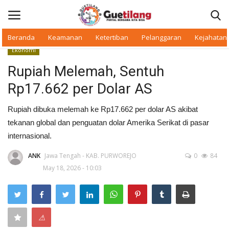
Beranda
Keamanan
Ketertiban
Pelanggaran
Kejahatan
Ekonomi
Masuk
Daftar
Rupiah Melemah, Sentuh
Rp17.662 per Dolar AS
Beranda
Rupiah dibuka melemah ke Rp17.662 per dolar AS akibat
Daerah
tekanan global dan penguatan dolar Amerika Serikat di pasar
internasional.
Makan Bergizi
ANK
Jawa Tengah - KAB. PURWOREJO
0
84
May 18, 2026 - 10:03
Warkop Digital
Pelanggaran
⚠
Ketertiban