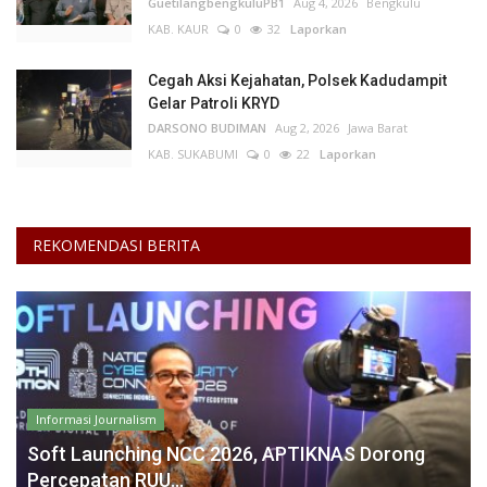
GuetilangbengkuluPB1
Aug 4, 2026
Bengkulu
KAB. KAUR
0
32
Laporkan
Cegah Aksi Kejahatan, Polsek Kadudampit
Gelar Patroli KRYD
DARSONO BUDIMAN
Aug 2, 2026
Jawa Barat
KAB. SUKABUMI
0
22
Laporkan
REKOMENDASI BERITA
Informasi Journalism
Soft Launching NCC 2026, APTIKNAS Dorong
Percepatan RUU...