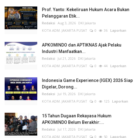
Prof. Yanto: Kekeliruan Hukum Acara Bukan
Pelanggaran Etik...
Redaksi
Aug 3, 2026
DKI Jakarta
KOTA ADM. JAKARTA PUSAT
0
36
Laporkan
APKOMINDO dan APTIKNAS Ajak Pelaku
Industri Manfaatkan...
Redaksi
Jul 21, 2026
DKI Jakarta
KOTA ADM. JAKARTA PUSAT
0
44
Laporkan
Indonesia Game Experience (IGEX) 2026 Siap
Digelar, Dorong...
Redaksi
Jul 19, 2026
DKI Jakarta
KOTA ADM. JAKARTA PUSAT
0
125
Laporkan
15 Tahun Dugaan Rekayasa Hukum
APKOMINDO Belum Berakhir:...
Redaksi
Jul 17, 2026
DKI Jakarta
KOTA ADM. JAKARTA PUSAT
0
50
Laporkan