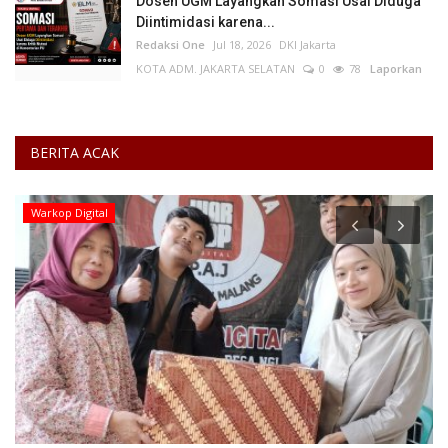
Dosen UGM Layangkan Somasi Usai Diduga
Diintimidasi karena...
Redaksi One
Jul 18, 2026
DKI Jakarta
KOTA ADM. JAKARTA SELATAN
0
78
Laporkan
BERITA ACAK
Warkop Digital