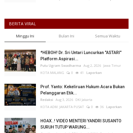
BERITA VIRAL
Minggu Ini
Bulan Ini
Semua Waktu
*HEBOH! Dr. Sri Untari Luncurkan "ASTARI"
Platform Aspirasi...
Putu Ugram Swadharma
Aug 2, 2026
Jawa Timur
KOTA MALANG
0
41
Laporkan
Prof. Yanto: Kekeliruan Hukum Acara Bukan
Pelanggaran Etik...
Redaksi
Aug 3, 2026
DKI Jakarta
KOTA ADM. JAKARTA PUSAT
0
36
Laporkan
HOAX..! VIDEO MENTERI YANDRI SUSANTO
SURUH TUTUP WARUNG...