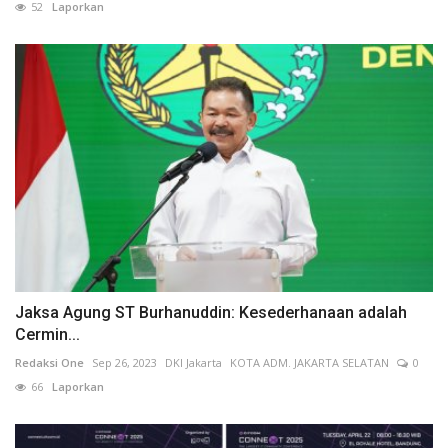
52
Laporkan
Jaksa Agung ST Burhanuddin: Kesederhanaan adalah
Cermin...
Redaksi One
Sep 26, 2023
DKI Jakarta
KOTA ADM. JAKARTA SELATAN
0
66
Laporkan