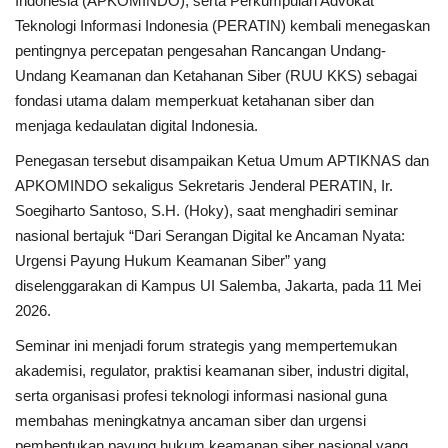
Indonesia (APKOMINDO), serta Perkumpulan Advokat
Teknologi Informasi Indonesia (PERATIN) kembali menegaskan
Kesehatan
pentingnya percepatan pengesahan Rancangan Undang-
Undang Keamanan dan Ketahanan Siber (RUU KKS) sebagai
Layanan Publik
fondasi utama dalam memperkuat ketahanan siber dan
menjaga kedaulatan digital Indonesia.
Perempuan/Anak
Penegasan tersebut disampaikan Ketua Umum APTIKNAS dan
APKOMINDO sekaligus Sekretaris Jenderal PERATIN, Ir.
Soegiharto Santoso, S.H. (Hoky), saat menghadiri seminar
nasional bertajuk “Dari Serangan Digital ke Ancaman Nyata:
Urgensi Payung Hukum Keamanan Siber” yang
diselenggarakan di Kampus UI Salemba, Jakarta, pada 11 Mei
2026.
Seminar ini menjadi forum strategis yang mempertemukan
akademisi, regulator, praktisi keamanan siber, industri digital,
serta organisasi profesi teknologi informasi nasional guna
membahas meningkatnya ancaman siber dan urgensi
pembentukan payung hukum keamanan siber nasional yang