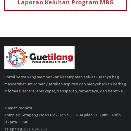
Laporan Keluhan
Program MBG
Portal berita yang memberikan kesempatan seluas-luasnya bagi
masyarakat untuk menyuarakan aspirasi dan menyebarkan berbagi
informasi secara lebih cepat, transparan, terpercaya, dan beretika.
Alamat Redaksi :
Komplek Ketapang Indah Blok B2 No. 33 & 34 Jalan KH Zainul Arifin,
Jakarta 11140
Telepon (62-21) 6340960