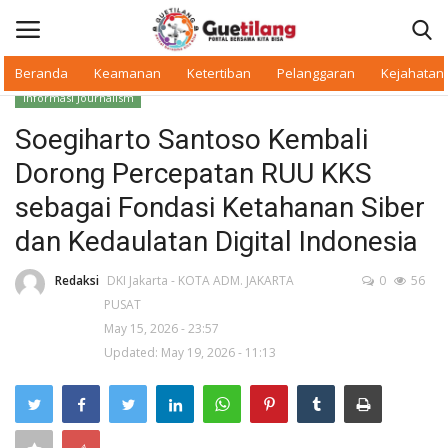
Beranda
Keamanan
Ketertiban
Pelanggaran
Kejahatan
Informasi Journalism
Masuk
Daftar
Soegiharto Santoso Kembali
Dorong Percepatan RUU KKS
Beranda
sebagai Fondasi Ketahanan Siber
Daerah
dan Kedaulatan Digital Indonesia
Makan Bergizi
Redaksi
DKI Jakarta - KOTA ADM. JAKARTA
0
56
PUSAT
May 15, 2026 - 23:57
Warkop Digital
Updated: May 19, 2026 - 11:13
Pelanggaran
Ketertiban