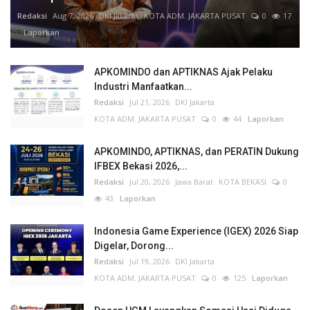
Redaksi
Aug 7, 2026
DKI Jakarta
KOTA ADM. JAKARTA PUSAT
0
17
Laporkan
APKOMINDO dan APTIKNAS Ajak Pelaku
Industri Manfaatkan...
Redaksi
Jul 21, 2026
DKI Jakarta
KOTA ADM. JAKARTA PUSAT
0
44
Laporkan
APKOMINDO, APTIKNAS, dan PERATIN Dukung
IFBEX Bekasi 2026,...
Redaksi
Jul 20, 2026
Jawa Barat
KOTA BEKASI
0
43
Laporkan
Indonesia Game Experience (IGEX) 2026 Siap
Digelar, Dorong...
Redaksi
Jul 19, 2026
DKI Jakarta
KOTA ADM. JAKARTA PUSAT
0
125
Laporkan