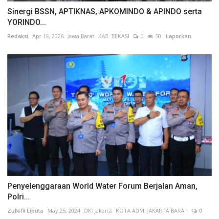
Sinergi BSSN, APTIKNAS, APKOMINDO & APINDO serta
YORINDO...
Redaksi
Apr 19, 2026
Jawa Barat
KAB. BEKASI
0
50
Laporkan
Penyelenggaraan World Water Forum Berjalan Aman,
Polri...
Zulkifli Liputo
May 25, 2024
DKI Jakarta
KOTA ADM. JAKARTA BARAT
0