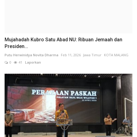
Mujahadah Kubro Satu Abad NU: Ribuan Jemaah dan
Presiden...
Putu Herwinidya Novita Dharma
Feb 11, 2026
Jawa Timur
KOTA MALANG
0
41
Laporkan