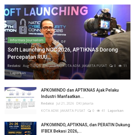
Informasi Journalism
Soft Launching NCC 2026, APTIKNAS Dorong
Percepatan RUU...
Redaksi
Aug 7, 2026
DKI Jakarta
KOTA ADM. JAKARTA PUSAT
0
11
Laporkan
APKOMINDO dan APTIKNAS Ajak Pelaku
Industri Manfaatkan...
Redaksi
Jul 21, 2026
DKI Jakarta
KOTA ADM. JAKARTA PUSAT
0
41
Laporkan
APKOMINDO, APTIKNAS, dan PERATIN Dukung
IFBEX Bekasi 2026,...