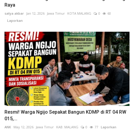
Raya
satya akbar
Jan 12, 2026
Jawa Timur
KOTA MALANG
0
60
Laporkan
Resmi! Warga Ngijo Sepakat Bangun KDMP di RT 04 RW
015,...
ANK
May 12, 2026
Jawa Timur
KAB. MALANG
0
77
Laporkan