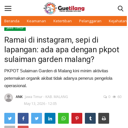
Beranda
Keamanan
Ketertiban
Pelanggaran
Kejahatan
Jawa Timur
Masuk
Daftar
Ramai di instagram, sepi di
lapangan: ada apa dengan pkpot
Beranda
sulaiman garden malang?
Daerah
PKPOT Sulaiman Garden di Malang kini minim aktivitas
peternakan organik akibat tidak adanya penerus pengelola
Makan Bergizi
operasional.
Warkop Digital
ANK
Jawa Timur - KAB. MALANG
0
60
May 13, 2026 - 12:05
Pelanggaran
Ketertiban