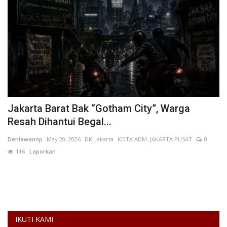
Jakarta Barat Bak “Gotham City”, Warga
B
Resah Dihantui Begal...
K
Deniawannp
May 20, 2026
DKI Jakarta
KOTA ADM. JAKARTA PUSAT
0
AN
116
Laporkan
Bu
ba
uh
IKUTI KAMI