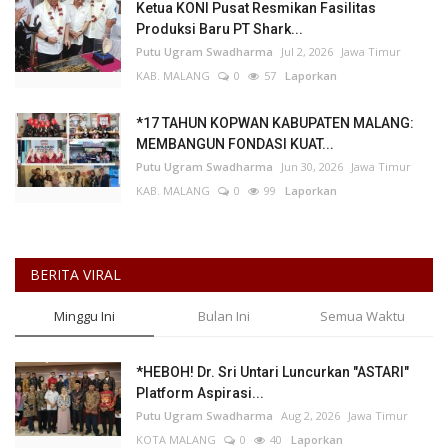
Ketua KONI Pusat Resmikan Fasilitas
Produksi Baru PT Shark...
Putu Ugram Swadharma
Jul 2, 2026
Jawa Timur
KAB. MALANG
0
57
Laporkan
*17 TAHUN KOPWAN KABUPATEN MALANG:
MEMBANGUN FONDASI KUAT...
Putu Ugram Swadharma
Jun 30, 2026
Jawa Timur
KAB. MALANG
0
99
Laporkan
BERITA VIRAL
Minggu Ini
Bulan Ini
Semua Waktu
*HEBOH! Dr. Sri Untari Luncurkan "ASTARI"
Platform Aspirasi...
Putu Ugram Swadharma
Aug 2, 2026
Jawa Timur
KOTA MALANG
0
40
Laporkan