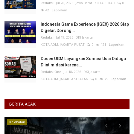
Redaksi
Jul 20, 2026
Jawa Barat
KOTA BEKASI
0
42
Laporkan
Indonesia Game Experience (IGEX) 2026 Siap
Digelar, Dorong...
Redaksi
Jul 19, 2026
DKI Jakarta
KOTA ADM. JAKARTA PUSAT
0
121
Laporkan
Dosen UGM Layangkan Somasi Usai Diduga
Diintimidasi karena...
Redaksi One
Jul 18, 2026
DKI Jakarta
KOTA ADM. JAKARTA SELATAN
0
75
Laporkan
BERITA ACAK
Kejahatan