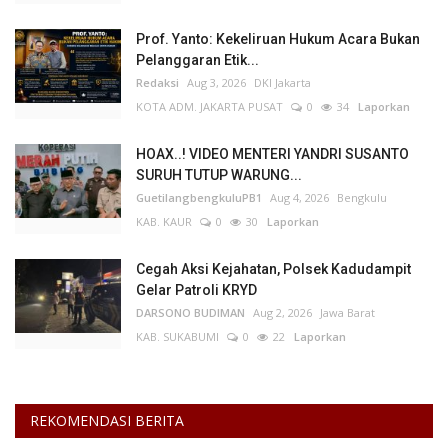
Prof. Yanto: Kekeliruan Hukum Acara Bukan
Pelanggaran Etik...
Redaksi
Aug 3, 2026
DKI Jakarta
KOTA ADM. JAKARTA PUSAT
0
34
Laporkan
HOAX..! VIDEO MENTERI YANDRI SUSANTO
SURUH TUTUP WARUNG...
GuetilangbengkuluPB1
Aug 4, 2026
Bengkulu
KAB. KAUR
0
30
Laporkan
Cegah Aksi Kejahatan, Polsek Kadudampit
Gelar Patroli KRYD
DARSONO BUDIMAN
Aug 2, 2026
Jawa Barat
KAB. SUKABUMI
0
22
Laporkan
REKOMENDASI BERITA