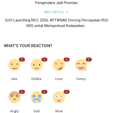
Pengendara Jadi Prioritas
NEXT ARTICLE
Soft Launching NCC 2026, APTIKNAS Dorong Percepatan RUU
KKS untuk Memperkuat Kedaulatan...
WHAT'S YOUR REACTION?
0
0
0
0
Like
Dislike
Love
Funny
0
0
0
Angry
Sad
Wow