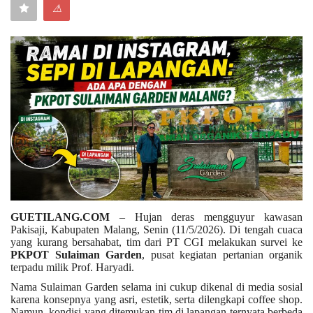
⚠
Keamanan
Kejahatan
Cybers Event
UMKM & Ekonomi Kreatif
Pekerja Migran Indonesia
Ekonomi
GUETILANG.COM
– Hujan deras mengguyur kawasan
Pakisaji, Kabupaten Malang, Senin (11/5/2026). Di tengah cuaca
Pendidikan
yang kurang bersahabat, tim dari PT CGI melakukan survei ke
PKPOT Sulaiman Garden
, pusat kegiatan pertanian organik
terpadu milik Prof. Haryadi.
Informasi Journalism
Nama Sulaiman Garden selama ini cukup dikenal di media sosial
karena konsepnya yang asri, estetik, serta dilengkapi coffee shop.
Olahraga
Namun, kondisi yang ditemukan tim di lapangan ternyata berbeda