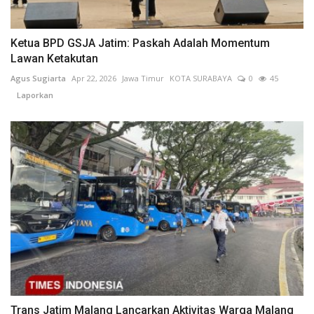
Ketua BPD GSJA Jatim: Paskah Adalah Momentum
Lawan Ketakutan
Agus Sugiarta
Apr 22, 2026
Jawa Timur
KOTA SURABAYA
0
45
Laporkan
Trans Jatim Malang Lancarkan Aktivitas Warga Malang