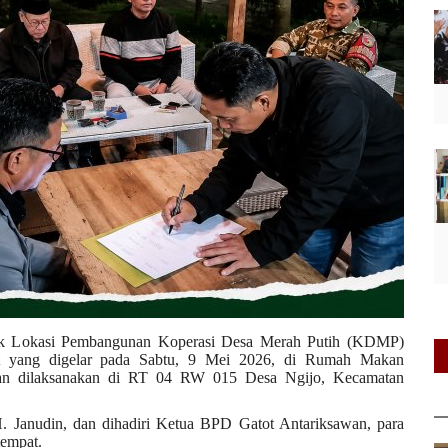
k Lokasi Pembangunan Koperasi Desa Merah Putih (KDMP)
at yang digelar pada Sabtu, 9 Mei 2026, di Rumah Makan
n dilaksanakan di RT 04 RW 015 Desa Ngijo, Kecamatan
. Janudin, dan dihadiri Ketua BPD Gatot Antariksawan, para
tempat.