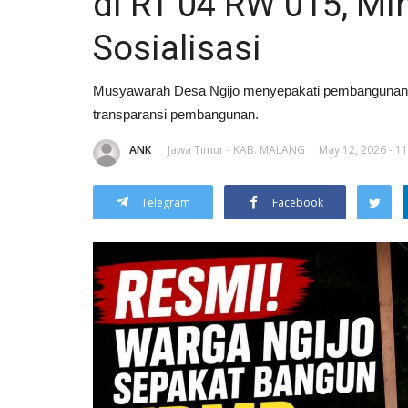
di RT 04 RW 015, Mi
Sosialisasi
Musyawarah Desa Ngijo menyepakati pembangunan
transparansi pembangunan.
ANK
Jawa Timur - KAB. MALANG
May 12, 2026 - 11
Telegram
Facebook