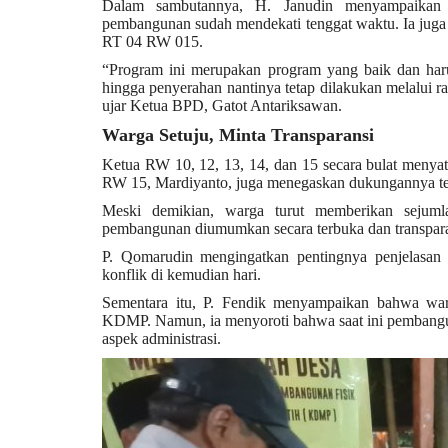
Dalam sambutannya, H. Janudin menyampaikan b
pembangunan sudah mendekati tenggat waktu. Ia juga
RT 04 RW 015.
“Program ini merupakan program yang baik dan harus
hingga penyerahan nantinya tetap dilakukan melalui r
ujar Ketua BPD, Gatot Antariksawan.
Warga Setuju, Minta Transparansi
Ketua RW 10, 12, 13, 14, dan 15 secara bulat meny
RW 15, Mardiyanto, juga menegaskan dukungannya ter
Meski demikian, warga turut memberikan sejuml
pembangunan diumumkan secara terbuka dan transpar
P. Qomarudin mengingatkan pentingnya penjelasan
konflik di kemudian hari.
Sementara itu, P. Fendik menyampaikan bahwa war
KDMP. Namun, ia menyoroti bahwa saat ini pembangu
aspek administrasi.