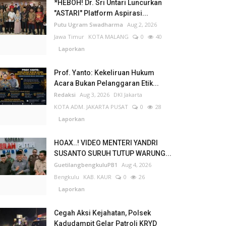
*HEBOH! Dr. Sri Untari Luncurkan
"ASTARI" Platform Aspirasi...
Putu Ugram Swadharma
Aug 2, 2026
Jawa Timur
KOTA MALANG
0
40
Laporkan
Prof. Yanto: Kekeliruan Hukum
Acara Bukan Pelanggaran Etik...
Redaksi
Aug 3, 2026
DKI Jakarta
KOTA ADM. JAKARTA PUSAT
0
28
Laporkan
HOAX..! VIDEO MENTERI YANDRI
SUSANTO SURUH TUTUP WARUNG...
GuetilangbengkuluPB1
Aug 4, 2026
Bengkulu
KAB. KAUR
0
26
Laporkan
Cegah Aksi Kejahatan, Polsek
Kadudampit Gelar Patroli KRYD