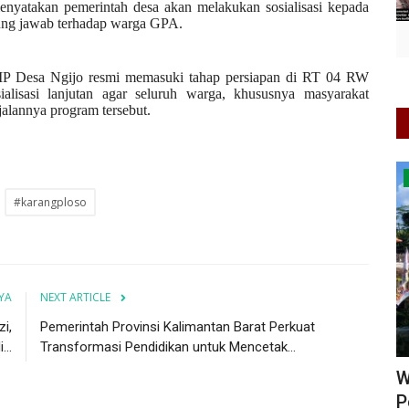
enyatakan pemerintah desa akan melakukan sosialisasi kepada
gung jawab terhadap warga GPA.
P Desa Ngijo resmi memasuki tahap persiapan di RT 04 RW
alisasi lanjutan agar seluruh warga, khususnya masyarakat
alannya program tersebut.
Jawa Tengah
#karangploso
YA
NEXT ARTICLE
i,
Pemerintah Provinsi Kalimantan Barat Perkuat
..
Transformasi Pendidikan untuk Mencetak...
Warga Desa Petir Hentikan Sementara
J
..
Perbaikan Jembatan,...
M