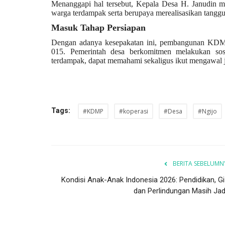
Menanggapi hal tersebut, Kepala Desa H. Janudin m
warga terdampak serta berupaya merealisasikan tang
Masuk Tahap Persiapan
Dengan adanya kesepakatan ini, pembangunan KDM
015. Pemerintah desa berkomitmen melakukan sosi
terdampak, dapat memahami sekaligus ikut mengawal j
UMKM & Ekonomi Kreatif
Tags:
#KDMP
#koperasi
#Desa
#Ngijo
BERITA SEBELUMN
Kondisi Anak-Anak Indonesia 2026: Pendidikan, Giz
dan Perlindungan Masih Jadi.
ke Turki, Warkop
Mengemban Amanah Baru Erlin
.
Sulistyawati dan Bupati Malang.