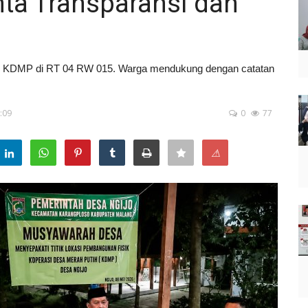
nta Transparansi dan
 KDMP di RT 04 RW 015. Warga mendukung dengan catatan
:09
0
77
⚠