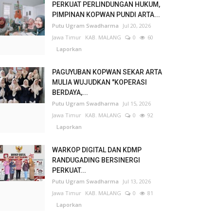
PERKUAT PERLINDUNGAN HUKUM,
PIMPINAN KOPWAN PUNDI ARTA...
Putu Ugram Swadharma
Jul 20, 2026
Jawa Timur
KAB. MALANG
0
60
Laporkan
PAGUYUBAN KOPWAN SEKAR ARTA
MULIA WUJUDKAN "KOPERASI
BERDAYA,...
Putu Ugram Swadharma
Jul 15, 2026
Jawa Timur
KAB. MALANG
0
92
Laporkan
WARKOP DIGITAL DAN KDMP
RANDUGADING BERSINERGI
PERKUAT...
Putu Ugram Swadharma
Jul 13, 2026
Jawa Timur
KAB. MALANG
0
81
Laporkan