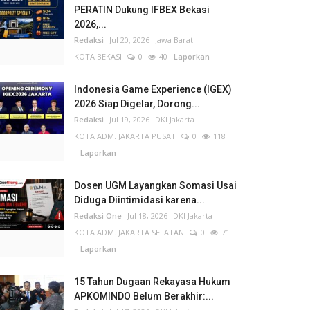
PERATIN Dukung IFBEX Bekasi
2026,...
Redaksi
Jul 20, 2026
Jawa Barat
KOTA BEKASI
0
40
Laporkan
Indonesia Game Experience (IGEX)
2026 Siap Digelar, Dorong...
Redaksi
Jul 19, 2026
DKI Jakarta
KOTA ADM. JAKARTA PUSAT
0
118
Laporkan
Dosen UGM Layangkan Somasi Usai
Diduga Diintimidasi karena...
Redaksi One
Jul 18, 2026
DKI Jakarta
KOTA ADM. JAKARTA SELATAN
0
71
Laporkan
15 Tahun Dugaan Rekayasa Hukum
APKOMINDO Belum Berakhir:...