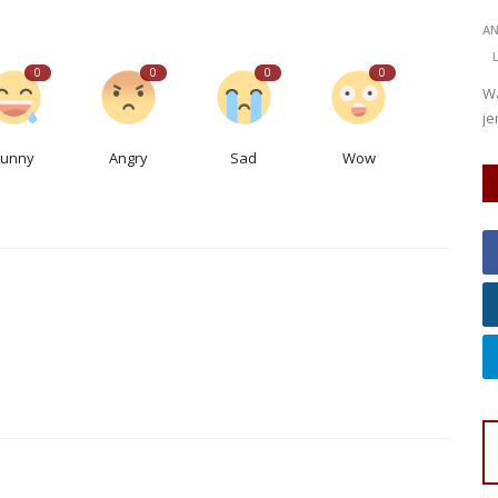
ANK
Jun 29, 2026
Jawa Tengah
KAB. BANJARNEGARA
0
51
Ra
Laporkan
K
0
0
0
0
Warga Desa Petir hentikan sementara perbaikan
Se
jembatan, minta sosialisasi dan jalur...
Be
Funny
Angry
Sad
Wow