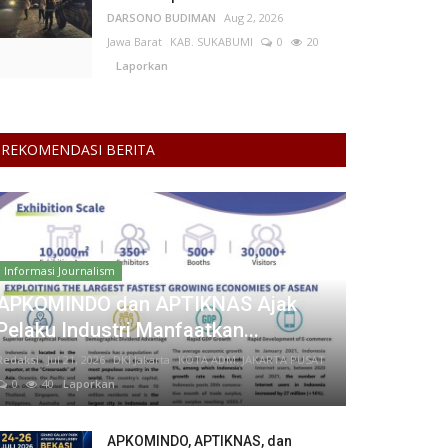
DARSONO BUDIMAN
Aug 2, 2026
Jawa Barat
KAB. SUKABUMI
0
20
Laporkan
REKOMENDASI BERITA
Informasi Journalism
APKOMINDO dan APTIKNAS Ajak
Pelaku Industri Manfaatkan...
Redaksi
Jul 21, 2026
DKI Jakarta
KOTA ADM. JAKARTA PUSAT
0
40
Laporkan
APKOMINDO, APTIKNAS, dan