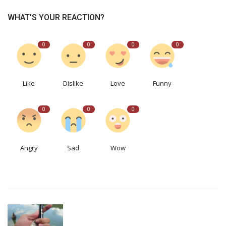
WHAT'S YOUR REACTION?
0
0
0
0
Like
Dislike
Love
Funny
0
0
0
Angry
Sad
Wow