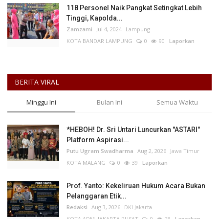
118 Personel Naik Pangkat Setingkat Lebih
Tinggi, Kapolda...
Zamzami
Jul 4, 2024
Lampung
KOTA BANDAR LAMPUNG
0
90
Laporkan
BERITA VIRAL
Minggu Ini
Bulan Ini
Semua Waktu
*HEBOH! Dr. Sri Untari Luncurkan "ASTARI"
Platform Aspirasi...
Putu Ugram Swadharma
Aug 2, 2026
Jawa Timur
KOTA MALANG
0
39
Laporkan
Prof. Yanto: Kekeliruan Hukum Acara Bukan
Pelanggaran Etik...
Redaksi
Aug 3, 2026
DKI Jakarta
KOTA ADM. JAKARTA PUSAT
0
28
Laporkan