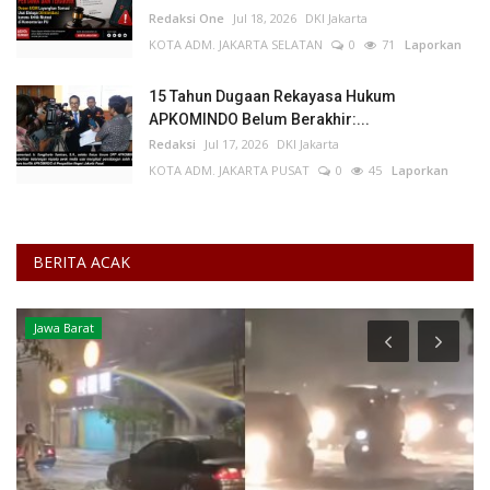
Redaksi One
Jul 18, 2026
DKI Jakarta
KOTA ADM. JAKARTA SELATAN
0
71
Laporkan
15 Tahun Dugaan Rekayasa Hukum
APKOMINDO Belum Berakhir:...
Redaksi
Jul 17, 2026
DKI Jakarta
KOTA ADM. JAKARTA PUSAT
0
45
Laporkan
BERITA ACAK
Jawa Barat