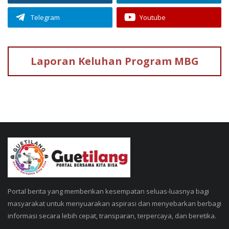
Telegram
Youtube
Laporan Keluhan
Program MBG
Portal berita yang memberikan kesempatan seluas-luasnya bagi
masyarakat untuk menyuarakan aspirasi dan menyebarkan berbagi
informasi secara lebih cepat, transparan, terpercaya, dan beretika.