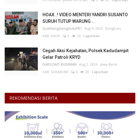
HOAX..! VIDEO MENTERI YANDRI SUSANTO
SURUH TUTUP WARUNG...
GuetilangbengkuluPB1
Aug 4, 2026
Bengkulu
KAB. KAUR
0
26
Laporkan
Cegah Aksi Kejahatan, Polsek Kadudampit
Gelar Patroli KRYD
DARSONO BUDIMAN
Aug 2, 2026
Jawa Barat
KAB. SUKABUMI
0
20
Laporkan
REKOMENDASI BERITA