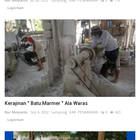
Nur Meiyanto
Jul 28, 2022
Lampung
KAB. PESAWARAN
0
110
Laporkan
Kerajinan " Batu Marmer " Ala Waras
Nur Meiyanto
Sep 6, 2022
Lampung
KAB. PESAWARAN
0
623
Laporkan