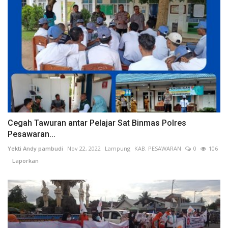
Cegah Tawuran antar Pelajar Sat Binmas Polres
Pesawaran...
Yekti Andy pambudi
Nov 22, 2022
Lampung
KAB. PESAWARAN
0
106
Laporkan