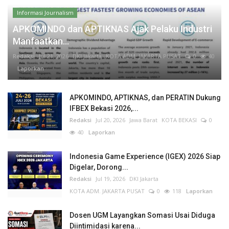
Informasi Journalism
APKOMINDO dan APTIKNAS Ajak Pelaku Industri
Manfaatkan...
Redaksi
Jul 21, 2026
DKI Jakarta
KOTA ADM. JAKARTA PUSAT
0
40
Laporkan
APKOMINDO, APTIKNAS, dan PERATIN Dukung
IFBEX Bekasi 2026,...
Redaksi
Jul 20, 2026
Jawa Barat
KOTA BEKASI
0
40
Laporkan
Indonesia Game Experience (IGEX) 2026 Siap
Digelar, Dorong...
Redaksi
Jul 19, 2026
DKI Jakarta
KOTA ADM. JAKARTA PUSAT
0
118
Laporkan
Dosen UGM Layangkan Somasi Usai Diduga
Diintimidasi karena...