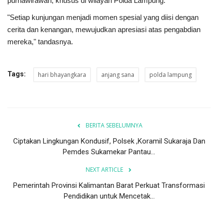
purnawirawan, khusus di wilayah Polda Lampung.
"Setiap kunjungan menjadi momen spesial yang diisi dengan
cerita dan kenangan, mewujudkan apresiasi atas pengabdian
mereka," tandasnya.
Tags:
hari bhayangkara
anjang sana
polda lampung
BERITA SEBELUMNYA
Ciptakan Lingkungan Kondusif, Polsek ,Koramil Sukaraja Dan
Pemdes Sukamekar Pantau...
NEXT ARTICLE
Pemerintah Provinsi Kalimantan Barat Perkuat Transformasi
Pendidikan untuk Mencetak...