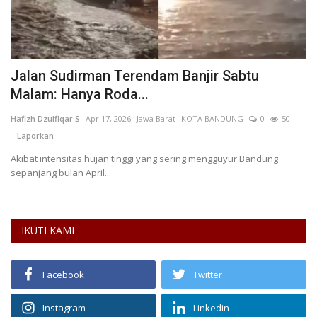
Jalan Sudirman Terendam Banjir Sabtu
A
Malam: Hanya Roda...
B
Hafizh Dzulfiqar S
Apr 17, 2026
Jawa Barat
KOTA BANDUNG
0
50
Su
Laporkan
L
Akibat intensitas hujan tinggi yang sering mengguyur Bandung
Se
sepanjang bulan April...
we
IKUTI KAMI
Facebook
Twitter
Instagram
Linkedin