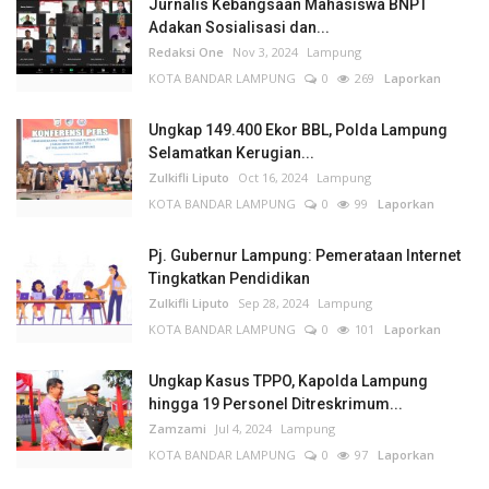
Jurnalis Kebangsaan Mahasiswa BNPT
Adakan Sosialisasi dan...
Redaksi One
Nov 3, 2024
Lampung
KOTA BANDAR LAMPUNG
0
269
Laporkan
Ungkap 149.400 Ekor BBL, Polda Lampung
Selamatkan Kerugian...
Zulkifli Liputo
Oct 16, 2024
Lampung
KOTA BANDAR LAMPUNG
0
99
Laporkan
Pj. Gubernur Lampung: Pemerataan Internet
Tingkatkan Pendidikan
Zulkifli Liputo
Sep 28, 2024
Lampung
KOTA BANDAR LAMPUNG
0
101
Laporkan
Ungkap Kasus TPPO, Kapolda Lampung
hingga 19 Personel Ditreskrimum...
Zamzami
Jul 4, 2024
Lampung
KOTA BANDAR LAMPUNG
0
97
Laporkan