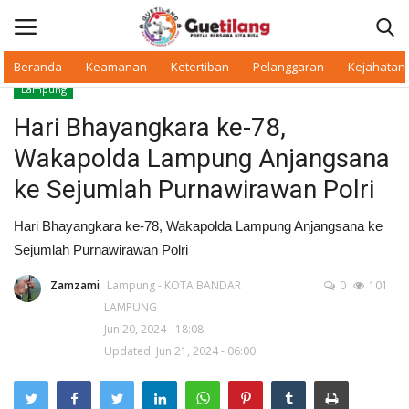
Beranda
Keamanan
Ketertiban
Pelanggaran
Kejahatan
Lampung
Masuk
Daftar
Hari Bhayangkara ke-78,
Wakapolda Lampung Anjangsana
Beranda
ke Sejumlah Purnawirawan Polri
Daerah
Hari Bhayangkara ke-78, Wakapolda Lampung Anjangsana ke
Sejumlah Purnawirawan Polri
Makan Bergizi
Zamzami
Lampung - KOTA BANDAR
0
101
Warkop Digital
LAMPUNG
Jun 20, 2024 - 18:08
Pelanggaran
Updated: Jun 21, 2024 - 06:00
Ketertiban