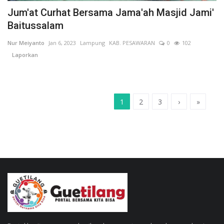
Jum'at Curhat Bersama Jama'ah Masjid Jami'
Baitussalam
Nur Meiyanto
Jan 6, 2023
Lampung
KAB. PESAWARAN
0
102
Laporkan
1
2
3
›
»