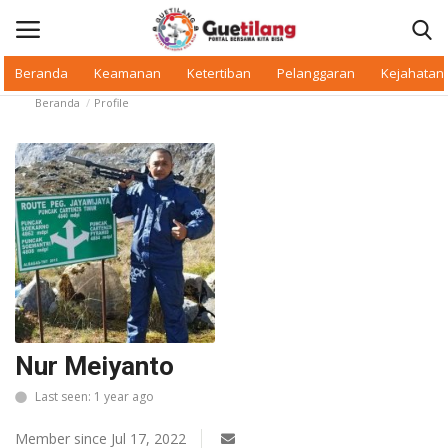
Beranda
Keamanan
Ketertiban
Pelanggaran
Kejahatan
Beranda
Profile
Masuk
Daftar
Beranda
Daerah
Makan Bergizi
Warkop Digital
Nur Meiyanto
Pelanggaran
Last seen: 1 year ago
Ketertiban
Member since Jul 17, 2022