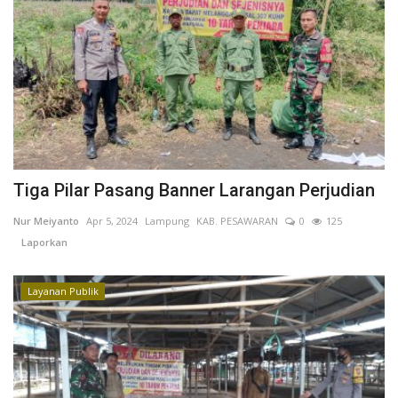
Kesehatan
Layanan Publik
Perempuan/Anak
Tiga Pilar Pasang Banner Larangan Perjudian
Nur Meiyanto
Apr 5, 2024
Lampung
KAB. PESAWARAN
0
125
Laporkan
Layanan Publik