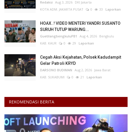
Redaksi
Aug 3, 2026
DKI Jakarta
KOTA ADM. JAKARTA PUSAT
0
33
Laporkan
HOAX..! VIDEO MENTERI YANDRI SUSANTO
SURUH TUTUP WARUNG...
GuetilangbengkuluPB1
Aug 4, 2026
Bengkulu
KAB. KAUR
0
29
Laporkan
Cegah Aksi Kejahatan, Polsek Kadudampit
Gelar Patroli KRYD
DARSONO BUDIMAN
Aug 2, 2026
Jawa Barat
KAB. SUKABUMI
0
21
Laporkan
REKOMENDASI BERITA