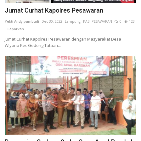
Jumat Curhat Kapolres Pesawaran
Kesehatan
Yekti Andy pambudi
Dec 30, 2022
Lampung
KAB. PESAWARAN
0
123
Laporkan
Layanan Publik
Jumat Curhat Kapolres Pesawaran dengan Masyarakat Desa
Wiyono Kec Gedong Tataan...
Perempuan/Anak