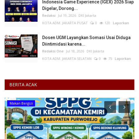
Indonesia Game Experience (IGEX) 2026 Siap
Digelar, Dorong...
Redaksi
Jul 19, 2026
DKI Jakarta
KOTA ADM. JAKARTA PUSAT
0
120
Laporkan
Dosen UGM Layangkan Somasi Usai Diduga
Diintimidasi karena...
Redaksi One
Jul 18, 2026
DKI Jakarta
KOTA ADM. JAKARTA SELATAN
0
75
Laporkan
BERITA ACAK
Makan Bergizi