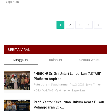
Laporkan
1
2
3
›
»
BERITA VIRAL
Minggu Ini
Bulan Ini
Semua Waktu
*HEBOH! Dr. Sri Untari Luncurkan "ASTARI"
Platform Aspirasi...
Putu Ugram Swadharma
Aug 2, 2026
Jawa Timur
KOTA MALANG
0
40
Laporkan
Prof. Yanto: Kekeliruan Hukum Acara Bukan
Pelanggaran Etik...