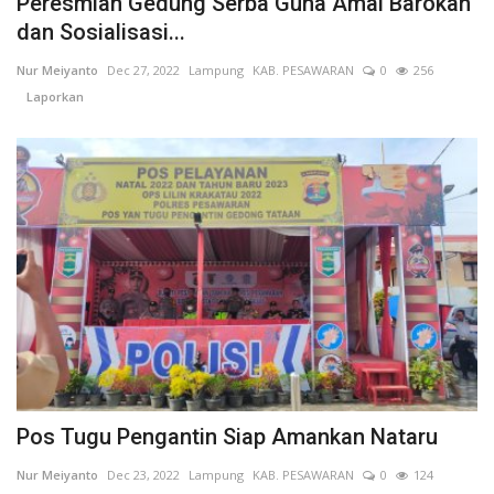
Peresmian Gedung Serba Guna Amal Barokah
dan Sosialisasi...
Nur Meiyanto
Dec 27, 2022
Lampung
KAB. PESAWARAN
0
256
Laporkan
Pos Tugu Pengantin Siap Amankan Nataru
Nur Meiyanto
Dec 23, 2022
Lampung
KAB. PESAWARAN
0
124