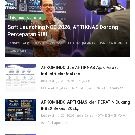
Informasi Journalism
Soft Launching NCC 2026, APTIKNAS Dorong
Percepatan RUU...
Redaksi
Aug 7, 2026
DKI Jakarta
KOTA ADM. JAKARTA PUSAT
0
10
Laporkan
APKOMINDO dan APTIKNAS Ajak Pelaku
Industri Manfaatkan...
Redaksi
Jul 21, 2026
DKI Jakarta
KOTA ADM. JAKARTA PUSAT
0
41
Laporkan
APKOMINDO, APTIKNAS, dan PERATIN Dukung
IFBEX Bekasi 2026,...
Redaksi
Jul 20, 2026
Jawa Barat
KOTA BEKASI
0
42
Laporkan