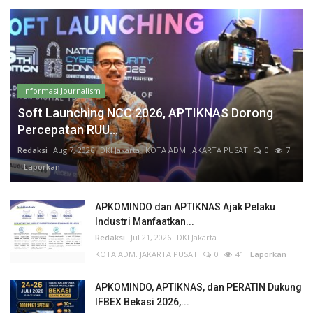
Informasi Journalism
Soft Launching NCC 2026, APTIKNAS Dorong
Percepatan RUU...
Redaksi
Aug 7, 2026
DKI Jakarta
KOTA ADM. JAKARTA PUSAT
0
7
Laporkan
APKOMINDO dan APTIKNAS Ajak Pelaku
Industri Manfaatkan...
Redaksi
Jul 21, 2026
DKI Jakarta
KOTA ADM. JAKARTA PUSAT
0
41
Laporkan
APKOMINDO, APTIKNAS, dan PERATIN Dukung
IFBEX Bekasi 2026,...