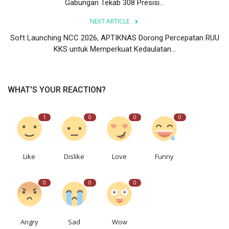
Gabungan Tekab 308 Presisi...
NEXT ARTICLE
Soft Launching NCC 2026, APTIKNAS Dorong Percepatan RUU
KKS untuk Memperkuat Kedaulatan...
WHAT'S YOUR REACTION?
1
0
0
0
Like
Dislike
Love
Funny
0
0
0
Angry
Sad
Wow