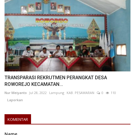
TRANSPARASI REKRUTMEN PERANGKAT DESA
ROWOREJO KECAMATAN...
Nur Meiyanto
Jul 28, 2022
Lampung
KAB. PESAWARAN
0
110
Laporkan
KOMENTAR
Name