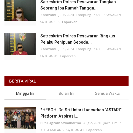
Satreskrim Polres Pesawaran Tangkap
Seorang Ibu Rumah Tangga...
Zamzami
Jul 6, 2024
Lampung
KAB. PESAWARAN
0
136
Laporkan
Satreskrim Polres Pesawaran Ringkus
Pelaku Penipuan Sepeda...
Zamzami
Jul 5, 2024
Lampung
KAB. PESAWARAN
0
81
Laporkan
BERITA VIRAL
Minggu Ini
Bulan Ini
Semua Waktu
*HEBOH! Dr. Sri Untari Luncurkan "ASTARI"
Platform Aspirasi...
Putu Ugram Swadharma
Aug 2, 2026
Jawa Timur
KOTA MALANG
0
40
Laporkan