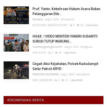
Prof. Yanto: Kekeliruan Hukum Acara Bukan
Pelanggaran Etik...
Redaksi
Aug 3, 2026
DKI Jakarta
KOTA ADM. JAKARTA PUSAT
0
33
Laporkan
HOAX..! VIDEO MENTERI YANDRI SUSANTO
SURUH TUTUP WARUNG...
GuetilangbengkuluPB1
Aug 4, 2026
Bengkulu
KAB. KAUR
0
29
Laporkan
Cegah Aksi Kejahatan, Polsek Kadudampit
Gelar Patroli KRYD
DARSONO BUDIMAN
Aug 2, 2026
Jawa Barat
KAB. SUKABUMI
0
21
Laporkan
REKOMENDASI BERITA