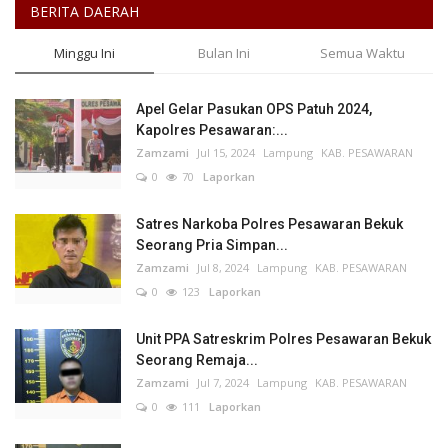
BERITA DAERAH
Minggu Ini
Bulan Ini
Semua Waktu
Apel Gelar Pasukan OPS Patuh 2024,
Kapolres Pesawaran:...
Zamzami
Jul 15, 2024
Lampung
KAB. PESAWARAN
0
70
Laporkan
Satres Narkoba Polres Pesawaran Bekuk
Seorang Pria Simpan...
Zamzami
Jul 8, 2024
Lampung
KAB. PESAWARAN
0
123
Laporkan
Unit PPA Satreskrim Polres Pesawaran Bekuk
Seorang Remaja...
Zamzami
Jul 7, 2024
Lampung
KAB. PESAWARAN
0
111
Laporkan