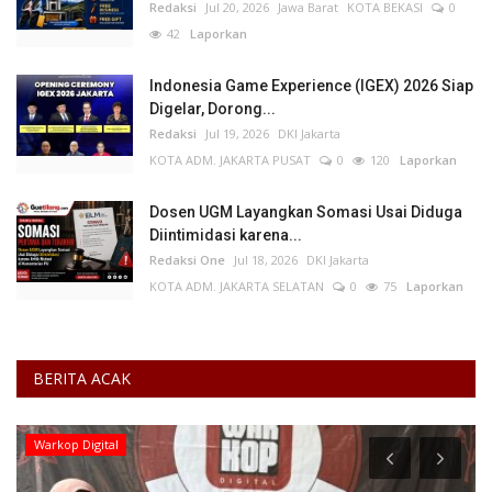
Redaksi
Jul 20, 2026
Jawa Barat
KOTA BEKASI
0
42
Laporkan
Indonesia Game Experience (IGEX) 2026 Siap
Digelar, Dorong...
Redaksi
Jul 19, 2026
DKI Jakarta
KOTA ADM. JAKARTA PUSAT
0
120
Laporkan
Dosen UGM Layangkan Somasi Usai Diduga
Diintimidasi karena...
Redaksi One
Jul 18, 2026
DKI Jakarta
KOTA ADM. JAKARTA SELATAN
0
75
Laporkan
BERITA ACAK
Warkop Digital