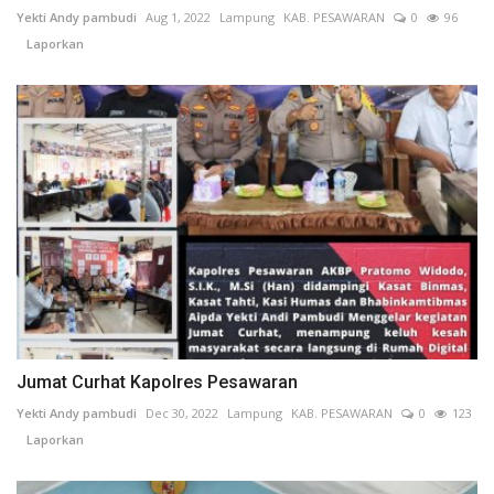
Yekti Andy pambudi
Aug 1, 2022
Lampung
KAB. PESAWARAN
0
96
Laporkan
Jumat Curhat Kapolres Pesawaran
Yekti Andy pambudi
Dec 30, 2022
Lampung
KAB. PESAWARAN
0
123
Laporkan