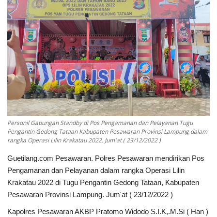
Keamanan
Kejahatan
Cybers Event
UMKM & Ekonomi Kreatif
Pekerja Migran Indonesia
Personil Gabungan Standby di Pos Pengamanan dan Pelayanan Tugu
Pengantin Gedong Tataan Kabupaten Pesawaran Provinsi Lampung dalam
Ekonomi
rangka Operasi Lilin Krakatau 2022. Jum'at ( 23/12/2022 )
Guetilang.com Pesawaran. Polres Pesawaran mendirikan Pos
Pendidikan
Pengamanan dan Pelayanan dalam rangka Operasi Lilin
Krakatau 2022 di Tugu Pengantin Gedong Tataan, Kabupaten
Informasi Journalism
Pesawaran Provinsi Lampung. Jum'at ( 23/12/2022 )
Kapolres Pesawaran AKBP Pratomo Widodo S.I.K,.M.Si ( Han )
Olahraga