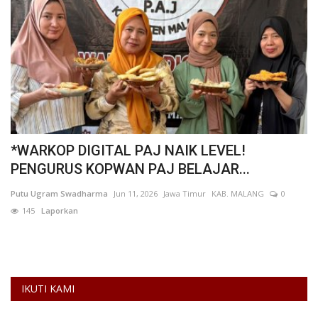
*WARKOP DIGITAL PAJ NAIK LEVEL!
K
PENGURUS KOPWAN PAJ BELAJAR...
P
n
Putu Ugram Swadharma
Jun 11, 2026
Jawa Timur
KAB. MALANG
0
AN
145
Laporkan
ay
Ku
gu
IKUTI KAMI