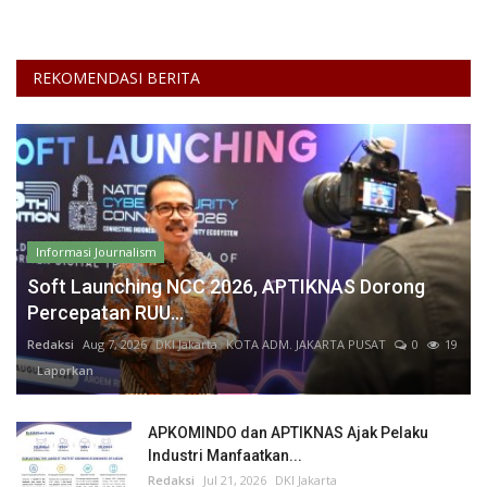
REKOMENDASI BERITA
Informasi Journalism
Soft Launching NCC 2026, APTIKNAS Dorong
Percepatan RUU...
Redaksi
Aug 7, 2026
DKI Jakarta
KOTA ADM. JAKARTA PUSAT
0
19
Laporkan
APKOMINDO dan APTIKNAS Ajak Pelaku
Industri Manfaatkan...
Redaksi
Jul 21, 2026
DKI Jakarta