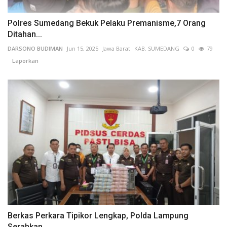
Polres Sumedang Bekuk Pelaku Premanisme,7 Orang
Ditahan...
DARSONO BUDIMAN
Jun 15, 2025
Jawa Barat
KAB. SUMEDANG
0
79
Laporkan
Berkas Perkara Tipikor Lengkap, Polda Lampung
Serahkan...