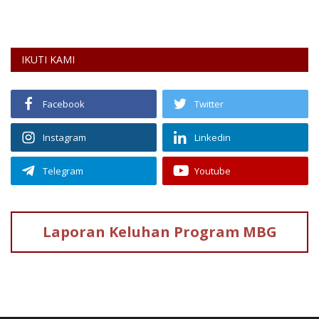
ke
IKUTI KAMI
Facebook
Twitter
Instagram
Linkedin
Telegram
Youtube
Laporan Keluhan
Program MBG