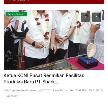
Berita Daerah
t,
Ketua KONI Pusat Resmikan Fasilitas
D
Produksi Baru PT Shark...
P
Putu Ugram Swadharma
Jul 2, 2026
Jawa Timur
KAB. MALANG
0
58
Di
Laporkan
DP