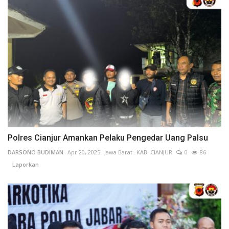
Polres Cianjur Amankan Pelaku Pengedar Uang Palsu
DARSONO BUDIMAN
Apr 20, 2025
Jawa Barat
KAB. CIANJUR
0
86
Laporkan