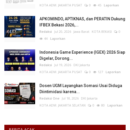
KOTA ADM. JAKARTA PUSAT
0
45
Laporkan
APKOMINDO, APTIKNAS, dan PERATIN Dukung
IFBEX Bekasi 2026,...
Redaksi
Jul 20, 2026
Jawa Barat
KOTA BEKASI
0
44
Laporkan
Indonesia Game Experience (IGEX) 2026 Siap
Digelar, Dorong...
Redaksi
Jul 19, 2026
DKI Jakarta
KOTA ADM. JAKARTA PUSAT
0
127
Laporkan
Dosen UGM Layangkan Somasi Usai Diduga
Diintimidasi karena...
Redaksi One
Jul 18, 2026
DKI Jakarta
KOTA ADM. JAKARTA SELATAN
0
80
Laporkan
BERITA ACAK