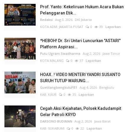
Prof. Yanto: Kekeliruan Hukum Acara Bukan
Pelanggaran Etik...
Redaksi
Aug 3, 2026
DKI Jakarta
KOTA ADM. JAKARTA PUSAT
0
39
Laporkan
*HEBOH! Dr. Sri Untari Luncurkan "ASTARI"
Platform Aspirasi...
Putu Ugram Swadharma
Aug 2, 2026
Jawa Timur
KOTA MALANG
0
37
Laporkan
HOAX..! VIDEO MENTERI YANDRI SUSANTO
SURUH TUTUP WARUNG...
GuetilangbengkuluPB1
Aug 4, 2026
Bengkulu
KAB. KAUR
0
35
Laporkan
Cegah Aksi Kejahatan, Polsek Kadudampit
Gelar Patroli KRYD
DARSONO BUDIMAN
Aug 2, 2026
Jawa Barat
KAB. SUKABUMI
0
22
Laporkan