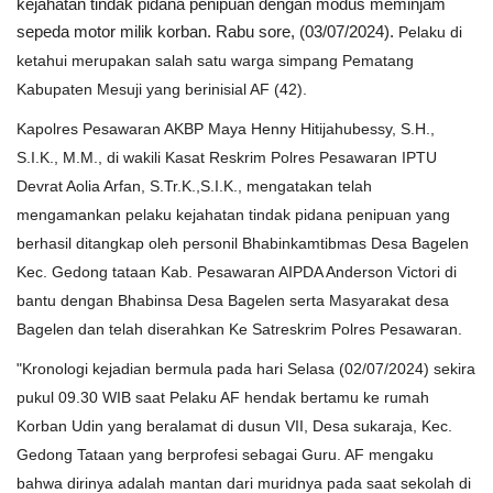
kejahatan tindak pidana penipuan dengan modus meminjam
sepeda motor milik korban. Rabu sore, (03/07/2024).
Pelaku di
Kesehatan
ketahui merupakan salah satu warga simpang Pematang
Kabupaten Mesuji yang berinisial AF (42).
Layanan Publik
Kapolres Pesawaran AKBP Maya Henny Hitijahubessy, S.H.,
S.I.K., M.M., di wakili Kasat Reskrim Polres Pesawaran IPTU
Perempuan/Anak
Devrat Aolia Arfan, S.Tr.K.,S.I.K., mengatakan telah
mengamankan pelaku kejahatan tindak pidana penipuan yang
berhasil ditangkap oleh personil Bhabinkamtibmas Desa Bagelen
Kec. Gedong tataan Kab. Pesawaran AIPDA Anderson Victori di
bantu dengan Bhabinsa Desa Bagelen serta Masyarakat desa
Bagelen dan telah diserahkan Ke Satreskrim Polres Pesawaran.
"Kronologi kejadian bermula pada hari Selasa (02/07/2024) sekira
pukul 09.30 WIB saat Pelaku AF hendak bertamu ke rumah
Korban Udin yang beralamat di dusun VII, Desa sukaraja, Kec.
Gedong Tataan yang berprofesi sebagai Guru. AF mengaku
bahwa dirinya adalah mantan dari muridnya pada saat sekolah di