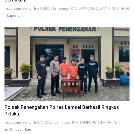
cepu_supriyanto
Jan 5, 2023
Lampung
KAB. LAMPUNG SELATAN
0
68
Laporkan
Polsek Penengahan Polres Lamsel Berhasil Ringkus
Pelaku...
cepu_supriyanto
Jan 19, 2023
Lampung
KAB. LAMPUNG SELATAN
0
83
Laporkan