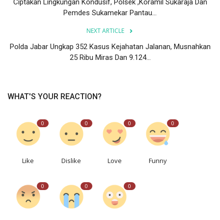
Ciptakan Lingkungan Kondusif, Polsek ,Koramil Sukaraja Dan
Pemdes Sukamekar Pantau...
NEXT ARTICLE
Polda Jabar Ungkap 352 Kasus Kejahatan Jalanan, Musnahkan
25 Ribu Miras Dan 9.124...
WHAT'S YOUR REACTION?
0
0
0
0
Like
Dislike
Love
Funny
0
0
0