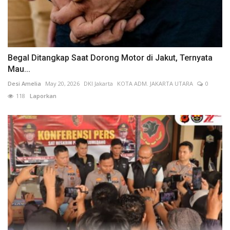
Begal Ditangkap Saat Dorong Motor di Jakut, Ternyata
Mau...
Desi Amelia
May 20, 2026
DKI Jakarta
KOTA ADM. JAKARTA UTARA
0
118
Laporkan