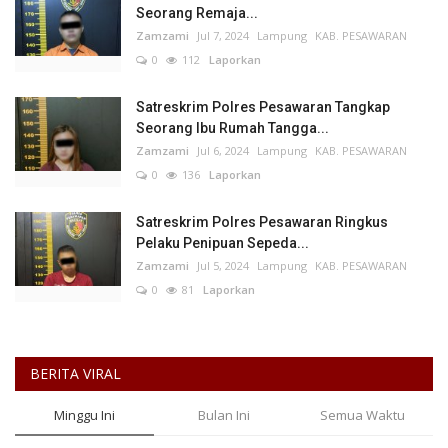
Seorang Remaja...
Zamzami
Jul 7, 2024
Lampung
KAB. PESAWARAN
0
112
Laporkan
Satreskrim Polres Pesawaran Tangkap
Seorang Ibu Rumah Tangga...
Zamzami
Jul 6, 2024
Lampung
KAB. PESAWARAN
0
136
Laporkan
Satreskrim Polres Pesawaran Ringkus
Pelaku Penipuan Sepeda...
Zamzami
Jul 5, 2024
Lampung
KAB. PESAWARAN
0
81
Laporkan
BERITA VIRAL
Minggu Ini
Bulan Ini
Semua Waktu