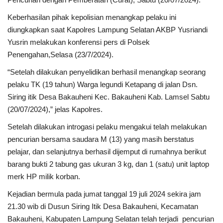
Keberhasilan pihak kepolisian menangkap pelaku ini
Kesehatan
diungkapkan saat Kapolres Lampung Selatan AKBP Yusriandi
Yusrin melakukan konferensi pers di Polsek
Layanan Publik
Penengahan,Selasa (23/7/2024).
“Setelah dilakukan penyelidikan berhasil menangkap seorang
Perempuan/Anak
pelaku TK (19 tahun) Warga legundi Ketapang di jalan Dsn.
Siring itik Desa Bakauheni Kec. Bakauheni Kab. Lamsel Sabtu
(20/07/2024),” jelas Kapolres.
Setelah dilakukan introgasi pelaku mengakui telah melakukan
pencurian bersama saudara M (13) yang masih berstatus
pelajar, dan selanjutnya berhasil dijemput di rumahnya berikut
barang bukti 2 tabung gas ukuran 3 kg, dan 1 (satu) unit laptop
merk HP milik korban.
Kejadian bermula pada jumat tanggal 19 juli 2024 sekira jam
21.30 wib di Dusun Siring Itik Desa Bakauheni, Kecamatan
Bakauheni, Kabupaten Lampung Selatan telah terjadi pencurian