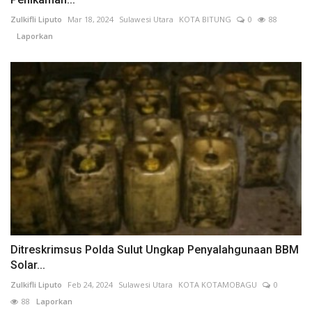
Zulkifli Liputo
Mar 18, 2024
Sulawesi Utara
KOTA BITUNG
0
88
Laporkan
Ditreskrimsus Polda Sulut Ungkap Penyalahgunaan BBM
Solar...
Zulkifli Liputo
Feb 24, 2024
Sulawesi Utara
KOTA KOTAMOBAGU
0
88
Laporkan