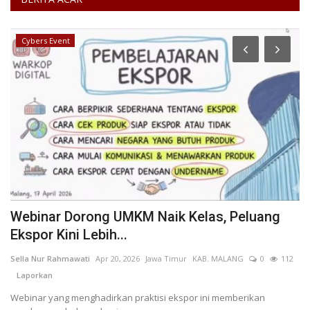
Cybers Event
Webinar Dorong UMKM Naik Kelas, Peluang
P
Ekspor Kini Lebih...
d
70
Sella Nur Rahmawati
Apr 20, 2026
Jawa Timur
KAB. MALANG
0
112
If
Laporkan
L
Webinar yang menghadirkan praktisi ekspor ini memberikan