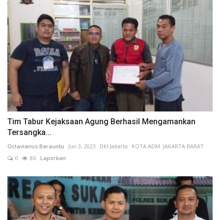
Tim Tabur Kejaksaan Agung Berhasil Mengamankan
Tersangka...
Octavianus Barauntu
Jun 3, 2023
DKI Jakarta
KOTA ADM. JAKARTA BARAT
0
86
Laporkan