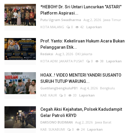
*HEBOH! Dr. Sri Untari Luncurkan "ASTARI"
Platform Aspirasi...
Putu Ugram Swadharma
Aug 2, 2026
Jawa Timur
KOTA MALANG
0
42
Laporkan
Prof. Yanto: Kekeliruan Hukum Acara Bukan
Pelanggaran Etik...
Redaksi
Aug 3, 2026
DKI Jakarta
KOTA ADM. JAKARTA PUSAT
0
38
Laporkan
HOAX..! VIDEO MENTERI YANDRI SUSANTO
SURUH TUTUP WARUNG...
GuetilangbengkuluPB1
Aug 4, 2026
Bengkulu
KAB. KAUR
0
33
Laporkan
Cegah Aksi Kejahatan, Polsek Kadudampit
Gelar Patroli KRYD
DARSONO BUDIMAN
Aug 2, 2026
Jawa Barat
KAB. SUKABUMI
0
24
Laporkan