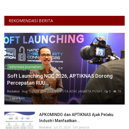
REKOMENDASI BERITA
Informasi Journalism
Soft Launching NCC 2026, APTIKNAS Dorong
Percepatan RUU...
Redaksi
Aug 7, 2026
DKI Jakarta
KOTA ADM. JAKARTA PUSAT
0
19
Laporkan
APKOMINDO dan APTIKNAS Ajak Pelaku
Industri Manfaatkan...
Redaksi
Jul 21, 2026
DKI Jakarta