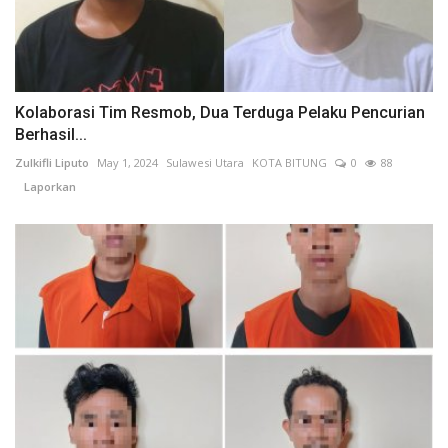
Kolaborasi Tim Resmob, Dua Terduga Pelaku Pencurian
Berhasil...
Zulkifli Liputo
May 1, 2024
Sulawesi Utara
KOTA BITUNG
0
88
Laporkan