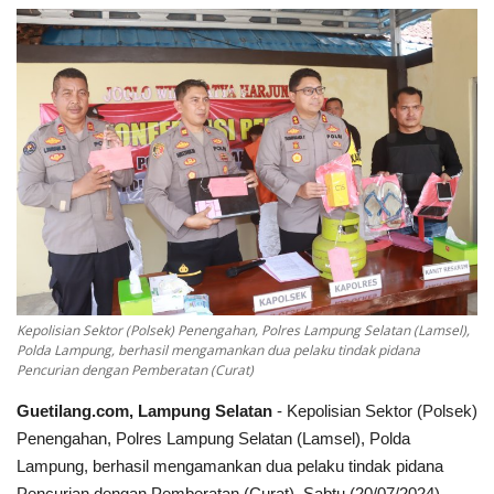
Keamanan
Kejahatan
Cybers Event
UMKM & Ekonomi Kreatif
Pekerja Migran Indonesia
Ekonomi
Kepolisian Sektor (Polsek) Penengahan, Polres Lampung Selatan (Lamsel),
Polda Lampung, berhasil mengamankan dua pelaku tindak pidana
Pencurian dengan Pemberatan (Curat)
Pendidikan
Guetilang.com, Lampung Selatan
- Kepolisian Sektor (Polsek)
Informasi Journalism
Penengahan, Polres Lampung Selatan (Lamsel), Polda
Lampung, berhasil mengamankan dua pelaku tindak pidana
Olahraga
Pencurian dengan Pemberatan (Curat), Sabtu (20/07/2024).