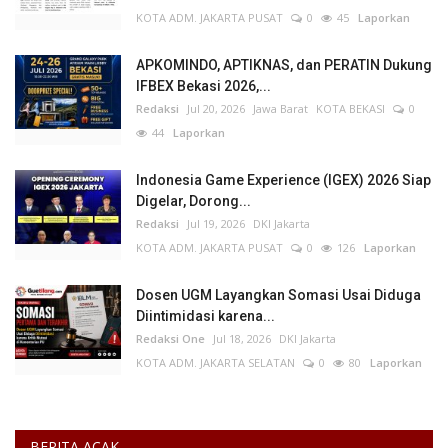
KOTA ADM. JAKARTA PUSAT
0
45
Laporkan
APKOMINDO, APTIKNAS, dan PERATIN Dukung
IFBEX Bekasi 2026,...
Redaksi
Jul 20, 2026
Jawa Barat
KOTA BEKASI
0
44
Laporkan
Indonesia Game Experience (IGEX) 2026 Siap
Digelar, Dorong...
Redaksi
Jul 19, 2026
DKI Jakarta
KOTA ADM. JAKARTA PUSAT
0
126
Laporkan
Dosen UGM Layangkan Somasi Usai Diduga
Diintimidasi karena...
Redaksi One
Jul 18, 2026
DKI Jakarta
KOTA ADM. JAKARTA SELATAN
0
80
Laporkan
BERITA ACAK