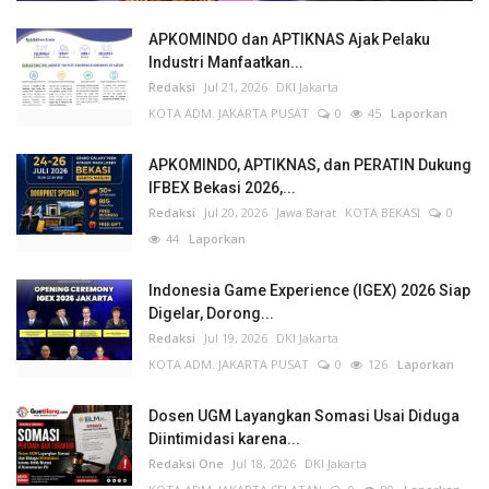
APKOMINDO dan APTIKNAS Ajak Pelaku
Industri Manfaatkan...
Redaksi
Jul 21, 2026
DKI Jakarta
KOTA ADM. JAKARTA PUSAT
0
45
Laporkan
APKOMINDO, APTIKNAS, dan PERATIN Dukung
IFBEX Bekasi 2026,...
Redaksi
Jul 20, 2026
Jawa Barat
KOTA BEKASI
0
44
Laporkan
Indonesia Game Experience (IGEX) 2026 Siap
Digelar, Dorong...
Redaksi
Jul 19, 2026
DKI Jakarta
KOTA ADM. JAKARTA PUSAT
0
126
Laporkan
Dosen UGM Layangkan Somasi Usai Diduga
Diintimidasi karena...
Redaksi One
Jul 18, 2026
DKI Jakarta