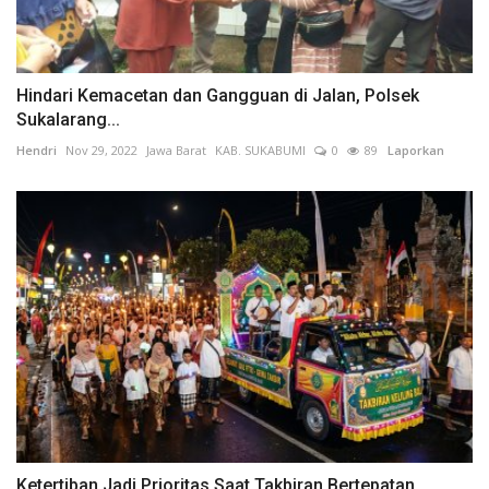
Hindari Kemacetan dan Gangguan di Jalan, Polsek
Sukalarang...
Hendri
Nov 29, 2022
Jawa Barat
KAB. SUKABUMI
0
89
Laporkan
Ketertiban Jadi Prioritas Saat Takbiran Bertepatan