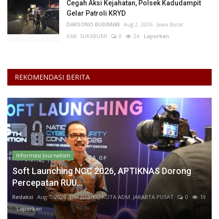
Cegah Aksi Kejahatan, Polsek Kadudampit
Gelar Patroli KRYD
DARSONO BUDIMAN
Aug 2, 2026
Jawa Barat
KAB. SUKABUMI
0
24
Laporkan
REKOMENDASI BERITA
Informasi Journalism
Soft Launching NCC 2026, APTIKNAS Dorong
Percepatan RUU...
Redaksi
Aug 7, 2026
DKI Jakarta
KOTA ADM. JAKARTA PUSAT
0
19
Laporkan