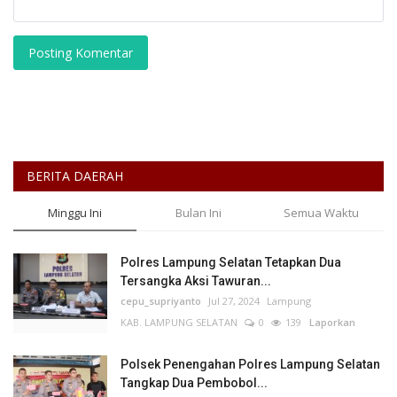
Posting Komentar
BERITA DAERAH
Minggu Ini
Bulan Ini
Semua Waktu
Polres Lampung Selatan Tetapkan Dua
Tersangka Aksi Tawuran...
cepu_supriyanto
Jul 27, 2024
Lampung
KAB. LAMPUNG SELATAN
0
139
Laporkan
Polsek Penengahan Polres Lampung Selatan
Tangkap Dua Pembobol...