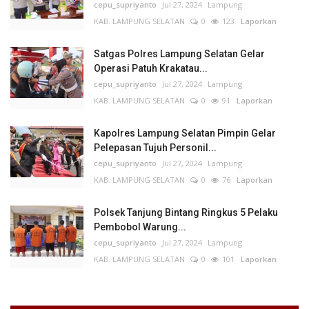
cepu_supriyanto
Jul 27, 2024
Lampung
KAB. LAMPUNG SELATAN
0
123
Laporkan
Satgas Polres Lampung Selatan Gelar
Operasi Patuh Krakatau...
cepu_supriyanto
Jul 27, 2024
Lampung
KAB. LAMPUNG SELATAN
0
91
Laporkan
Kapolres Lampung Selatan Pimpin Gelar
Pelepasan Tujuh Personil...
cepu_supriyanto
Jul 27, 2024
Lampung
KAB. LAMPUNG SELATAN
0
76
Laporkan
Polsek Tanjung Bintang Ringkus 5 Pelaku
Pembobol Warung...
cepu_supriyanto
Jul 27, 2024
Lampung
KAB. LAMPUNG SELATAN
0
101
Laporkan