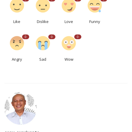
Like
Dislike
Love
Funny
0
0
0
Angry
Sad
Wow