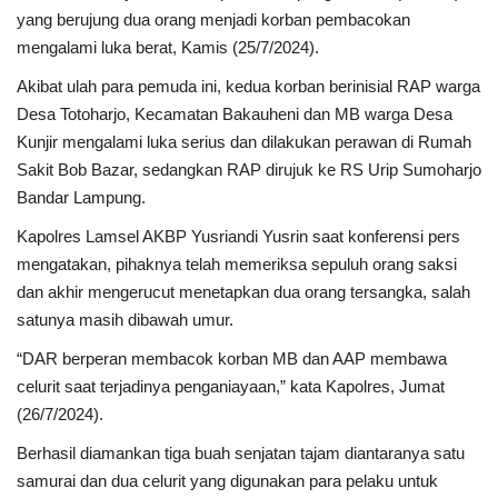
yang berujung dua orang menjadi korban pembacokan
mengalami luka berat, Kamis (25/7/2024).
Kesehatan
Akibat ulah para pemuda ini, kedua korban berinisial RAP warga
Layanan Publik
Desa Totoharjo, Kecamatan Bakauheni dan MB warga Desa
Kunjir mengalami luka serius dan dilakukan perawan di Rumah
Perempuan/Anak
Sakit Bob Bazar, sedangkan RAP dirujuk ke RS Urip Sumoharjo
Bandar Lampung.
Kapolres Lamsel AKBP Yusriandi Yusrin saat konferensi pers
mengatakan, pihaknya telah memeriksa sepuluh orang saksi
dan akhir mengerucut menetapkan dua orang tersangka, salah
satunya masih dibawah umur.
“DAR berperan membacok korban MB dan AAP membawa
celurit saat terjadinya penganiayaan,” kata Kapolres, Jumat
(26/7/2024).
Berhasil diamankan tiga buah senjatan tajam diantaranya satu
samurai dan dua celurit yang digunakan para pelaku untuk