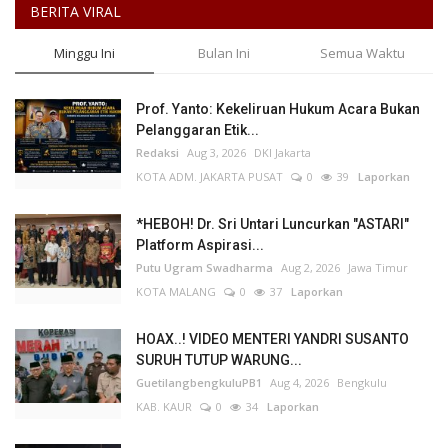
BERITA VIRAL
Minggu Ini
Bulan Ini
Semua Waktu
Prof. Yanto: Kekeliruan Hukum Acara Bukan
Pelanggaran Etik...
Redaksi
Aug 3, 2026
DKI Jakarta
KOTA ADM. JAKARTA PUSAT
0
39
Laporkan
*HEBOH! Dr. Sri Untari Luncurkan "ASTARI"
Platform Aspirasi...
Putu Ugram Swadharma
Aug 2, 2026
Jawa Timur
KOTA MALANG
0
37
Laporkan
HOAX..! VIDEO MENTERI YANDRI SUSANTO
SURUH TUTUP WARUNG...
GuetilangbengkuluPB1
Aug 4, 2026
Bengkulu
KAB. KAUR
0
34
Laporkan