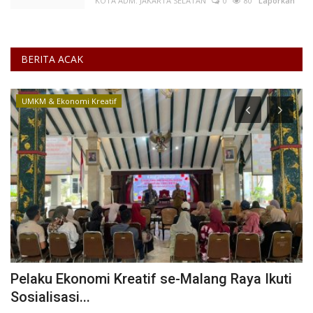
KOTA ADM. JAKARTA SELATAN
0
80
Laporkan
BERITA ACAK
UMKM & Ekonomi Kreatif
Pelaku Ekonomi Kreatif se-Malang Raya Ikuti
S
Sosialisasi...
P