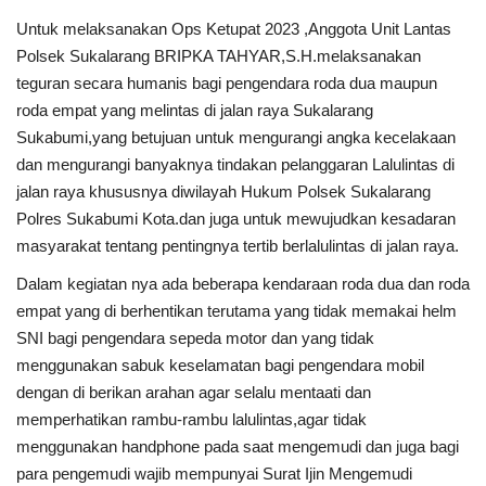
Untuk melaksanakan Ops Ketupat 2023 ,Anggota Unit Lantas
Kesehatan
Polsek Sukalarang BRIPKA TAHYAR,S.H.melaksanakan
teguran secara humanis bagi pengendara roda dua maupun
Layanan Publik
roda empat yang melintas di jalan raya Sukalarang
Sukabumi,yang betujuan untuk mengurangi angka kecelakaan
Perempuan/Anak
dan mengurangi banyaknya tindakan pelanggaran Lalulintas di
jalan raya khususnya diwilayah Hukum Polsek Sukalarang
Polres Sukabumi Kota.dan juga untuk mewujudkan kesadaran
masyarakat tentang pentingnya tertib berlalulintas di jalan raya.
Dalam kegiatan nya ada beberapa kendaraan roda dua dan roda
empat yang di berhentikan terutama yang tidak memakai helm
SNI bagi pengendara sepeda motor dan yang tidak
menggunakan sabuk keselamatan bagi pengendara mobil
dengan di berikan arahan agar selalu mentaati dan
memperhatikan rambu-rambu lalulintas,agar tidak
menggunakan handphone pada saat mengemudi dan juga bagi
para pengemudi wajib mempunyai Surat Ijin Mengemudi