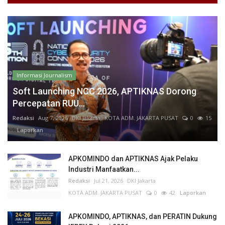
Informasi Journalism
Soft Launching NCC 2026, APTIKNAS Dorong
Percepatan RUU...
Redaksi
Aug 7, 2026
DKI Jakarta
KOTA ADM. JAKARTA PUSAT
0
15
Laporkan
APKOMINDO dan APTIKNAS Ajak Pelaku
Industri Manfaatkan...
Redaksi
Jul 21, 2026
DKI Jakarta
KOTA ADM. JAKARTA PUSAT
0
42
Laporkan
APKOMINDO, APTIKNAS, dan PERATIN Dukung