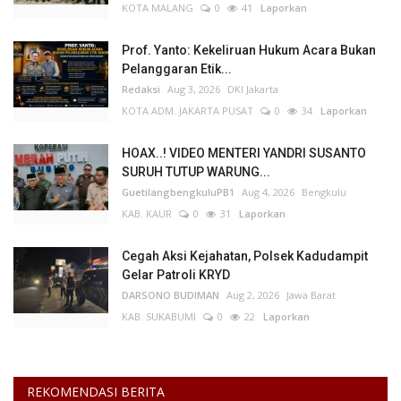
KOTA MALANG
0
41
Laporkan
Prof. Yanto: Kekeliruan Hukum Acara Bukan
Pelanggaran Etik...
Redaksi
Aug 3, 2026
DKI Jakarta
KOTA ADM. JAKARTA PUSAT
0
34
Laporkan
HOAX..! VIDEO MENTERI YANDRI SUSANTO
SURUH TUTUP WARUNG...
GuetilangbengkuluPB1
Aug 4, 2026
Bengkulu
KAB. KAUR
0
31
Laporkan
Cegah Aksi Kejahatan, Polsek Kadudampit
Gelar Patroli KRYD
DARSONO BUDIMAN
Aug 2, 2026
Jawa Barat
KAB. SUKABUMI
0
22
Laporkan
REKOMENDASI BERITA