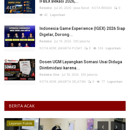
IFBEX Bekasi 2026,...
Redaksi
Jul 20, 2026
Jawa Barat
KOTA BEKASI
0
42
Laporkan
Indonesia Game Experience (IGEX) 2026 Siap
Digelar, Dorong...
Redaksi
Jul 19, 2026
DKI Jakarta
KOTA ADM. JAKARTA PUSAT
0
124
Laporkan
Dosen UGM Layangkan Somasi Usai Diduga
Diintimidasi karena...
Redaksi One
Jul 18, 2026
DKI Jakarta
KOTA ADM. JAKARTA SELATAN
0
77
Laporkan
BERITA ACAK
Layanan Publik