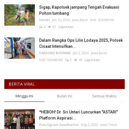
Sigap, Kapolsek jampang Tengah Evakuasi
Pohon tumbang
Hendri
Jan 16, 2026
Jawa Barat
KAB. SUKABUMI
0
67
Laporkan
Dalam Rangka Ops Lilin Lodaya 2025, Polsek
Cisaat Intensifkan...
DARSONO BUDIMAN
Jan 2, 2026
Jawa Barat
KAB. SUKABUMI
0
58
Laporkan
BERITA VIRAL
Minggu Ini
Bulan Ini
Semua Waktu
*HEBOH! Dr. Sri Untari Luncurkan "ASTARI"
Platform Aspirasi...
Putu Ugram Swadharma
Aug 2, 2026
Jawa Timur