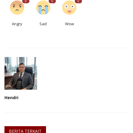
0
0
0
Angry
Sad
Wow
Hendri
BERITA TERKAIT