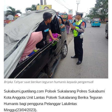
Keamanan
Kejahatan
Cybers Event
UMKM & Ekonomi Kreatif
Pekerja Migran Indonesia
Ekonomi
Bripka Tahyar saat berikan teguran humanis kepada pengemudi
Pendidikan
Sukabumi,guetilang.com Polsek Sukalarang Polres Sukabumi
Kota Anggota Unit Lantas Polsek Sukalarang Berika Teguran
Informasi Journalism
Humanis bagi pengguna Pelanggar Lalulintas
Minggu(23/04/2023).
Olahraga