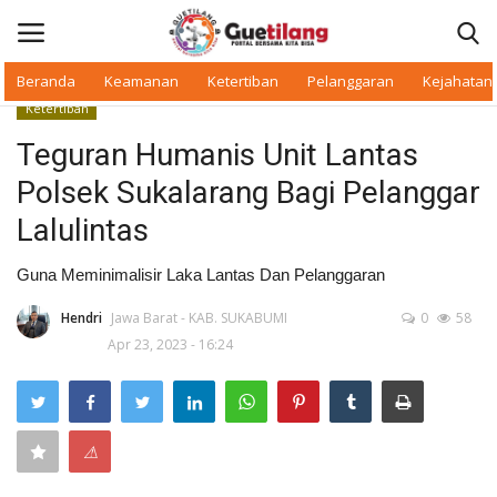
Beranda
Keamanan
Ketertiban
Pelanggaran
Kejahatan
Ketertiban
Masuk
Daftar
Teguran Humanis Unit Lantas
Polsek Sukalarang Bagi Pelanggar
Beranda
Lalulintas
Daerah
Guna Meminimalisir Laka Lantas Dan Pelanggaran
Makan Bergizi
Hendri
Jawa Barat - KAB. SUKABUMI
0
58
Apr 23, 2023 - 16:24
Warkop Digital
Pelanggaran
⚠
Ketertiban