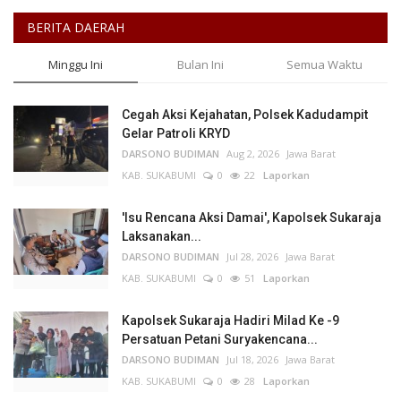
BERITA DAERAH
Minggu Ini
Bulan Ini
Semua Waktu
Cegah Aksi Kejahatan, Polsek Kadudampit
Gelar Patroli KRYD
DARSONO BUDIMAN
Aug 2, 2026
Jawa Barat
KAB. SUKABUMI
0
22
Laporkan
'Isu Rencana Aksi Damai', Kapolsek Sukaraja
Laksanakan...
DARSONO BUDIMAN
Jul 28, 2026
Jawa Barat
KAB. SUKABUMI
0
51
Laporkan
Kapolsek Sukaraja Hadiri Milad Ke -9
Persatuan Petani Suryakencana...
DARSONO BUDIMAN
Jul 18, 2026
Jawa Barat
KAB. SUKABUMI
0
28
Laporkan