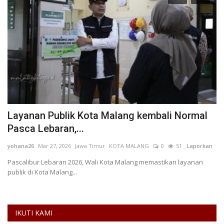
Layanan Publik Kota Malang kembali Normal
U
Pasca Lebaran,...
B
yohana26
Mar 27, 2026
Jawa Timur
KOTA MALANG
0
51
Laporkan
Mg
Pascalibur Lebaran 2026, Wali Kota Malang memastikan layanan
publik di Kota Malang...
IKUTI KAMI