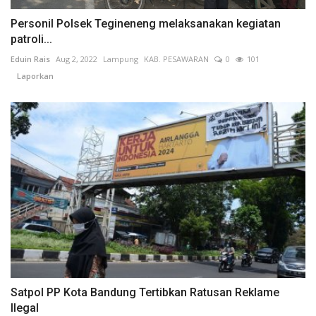
Personil Polsek Tegineneng melaksanakan kegiatan
patroli...
Eduin Rais
Aug 2, 2022
Lampung
KAB. PESAWARAN
0
101
Laporkan
Satpol PP Kota Bandung Tertibkan Ratusan Reklame
Ilegal