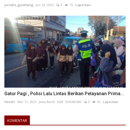
jurnalis_guetilang
Jun 23, 2022
0
75
Laporkan
Gatur Pagi , Polisi Lalu Lintas Berikan Pelayanan Prima...
Hendri
Mar 11, 2023
Jawa Barat
KAB. SUKABUMI
0
65
Laporkan
KOMENTAR